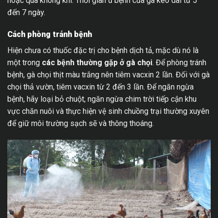
hoặc qua không khí. Thời gian ủ bệnh của gà kéo dài từ 5
đến 7 ngày.
Cách phòng tránh bệnh
Hiện chưa có thuốc đặc trị cho bệnh dịch tả, mặc dù nó là
một trong
các bệnh thường gặp ở gà chọi
. Để phòng tránh
bệnh, gà chọi thịt màu trắng nên tiêm vacxin 2 lần. Đối với gà
chọi thả vườn, tiêm vacxin từ 2 đến 3 lần. Để ngăn ngừa
bệnh, hãy loại bỏ chuột, ngăn ngừa chim trời tiếp cận khu
vực chăn nuôi và thực hiện vệ sinh chuồng trại thường xuyên
để giữ môi trường sạch sẽ và thông thoáng.