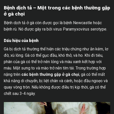
Bệnh dịch tả – Một trong các bệnh thường gặp
ở gà chọi
Bệnh dịch tả ở gà còn được gọi là bệnh Newcastle hoặc
bệnh rù. Nó được gây ra bởi virus Paramyxovirus serotype.
Dấu hiệu của bệnh
Gà bị dịch tả thường thể hiện các triệu chứng như ăn kém, lơ
đờ, xù lông. Gà có thể gục đầu, khó thở, và ho. Khi đi tiêu,
phân của gà có thể trở nên lỏng và màu xanh kết hợp với
máu. Mặt sưng to và mào trở nên tím tái. Trong trường hợp
nặng trên
các bệnh thường gặp ở gà chọi
, gà có thể mất
khả năng di chuyển, bị liệt chân và cánh, hoặc đầu ngoẹo và
quay vòng tròn. Nếu không được điều trị kịp thời, gà có thể
chết sau 3-4 ngày.