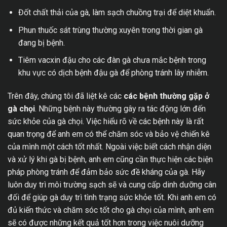
Đốt chất thải của gà, làm sạch chuồng trại để diệt khuẩn.
Phun thuốc sát trùng thường xuyên trong thời gian gà
đang bị bệnh.
Tiêm vacxin đậu cho các đàn gà chưa mắc bệnh trong
khu vực có dịch bệnh đậu gà để phòng tránh lây nhiễm.
Trên đây, chúng tôi đã liệt kê các
các bệnh thường gặp ở
gà chọi
. Những bệnh này thường gây ra tác động lớn đến
sức khỏe của gà chọi. Việc hiểu rõ về các bệnh này là rất
quan trọng để anh em có thể chăm sóc và bảo vệ chiến kê
của mình một cách tốt nhất. Ngoài việc biết cách nhận diện
và xử lý khi gà bị bệnh, anh em cũng cần thực hiện các biện
pháp phòng tránh để đảm bảo sức đề kháng của gà. Hãy
luôn duy trì môi trường sạch sẽ và cung cấp dinh dưỡng cân
đối để giúp gà duy trì tình trạng sức khỏe tốt. Khi anh em có
đủ kiến thức và chăm sóc tốt cho gà chọi của mình, anh em
sẽ có được những kết quả tốt hơn trong việc nuôi dưỡng