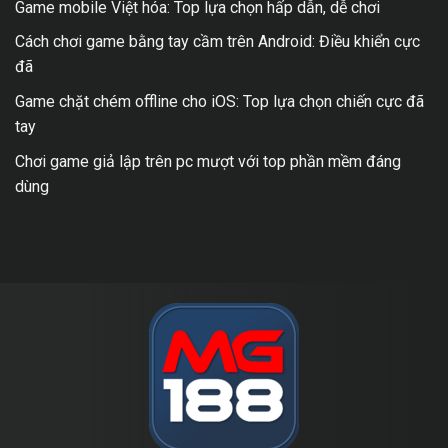
Game mobile Việt hóa: Top lựa chọn hấp dẫn, dễ chơi
Cách chơi game bằng tay cầm trên Android: Điều khiển cực
đã
Game chặt chém offline cho iOS: Top lựa chọn chiến cực đã
tay
Chơi game giả lập trên pc mượt với top phần mềm đáng
dùng