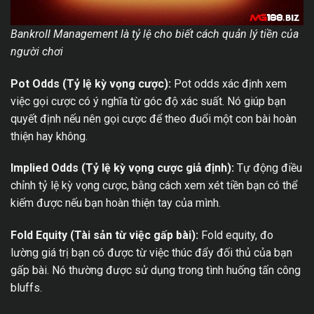
Bankroll Management là tỷ lệ cho biết cách quản lý tiền của
người chơi
Pot Odds (Tỷ lệ kỳ vọng cược):
Pot odds xác định xem
việc gọi cược có ý nghĩa từ góc độ xác suất. Nó giúp bạn
quyết định nếu nên gọi cược để theo đuổi một con bài hoàn
thiện hay không.
Implied Odds (Tỷ lệ kỳ vọng cược giả định):
Tự động điều
chỉnh tỷ lệ kỳ vọng cược, bằng cách xem xét tiền bạn có thể
kiếm được nếu bạn hoàn thiện tay của mình.
Fold Equity (Tài sản từ việc gấp bài):
Fold equity, đo
lường giá trị bạn có được từ việc thúc đẩy đối thủ của bạn
gấp bài. Nó thường được sử dụng trong tình huống tấn công
bluffs.