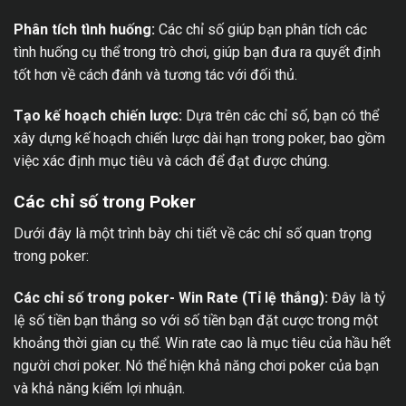
Phân tích tình huống:
Các chỉ số giúp bạn phân tích các
tình huống cụ thể trong trò chơi, giúp bạn đưa ra quyết định
tốt hơn về cách đánh và tương tác với đối thủ.
Tạo kế hoạch chiến lược:
Dựa trên các chỉ số, bạn có thể
xây dựng kế hoạch chiến lược dài hạn trong poker, bao gồm
việc xác định mục tiêu và cách để đạt được chúng.
Các chỉ số trong Poker
Dưới đây là một trình bày chi tiết về các chỉ số quan trọng
trong poker:
Các chỉ số trong poker-
Win Rate (Tỉ lệ thắng):
Đây là tỷ
lệ số tiền bạn thắng so với số tiền bạn đặt cược trong một
khoảng thời gian cụ thể. Win rate cao là mục tiêu của hầu hết
người chơi poker. Nó thể hiện khả năng chơi poker của bạn
và khả năng kiếm lợi nhuận.