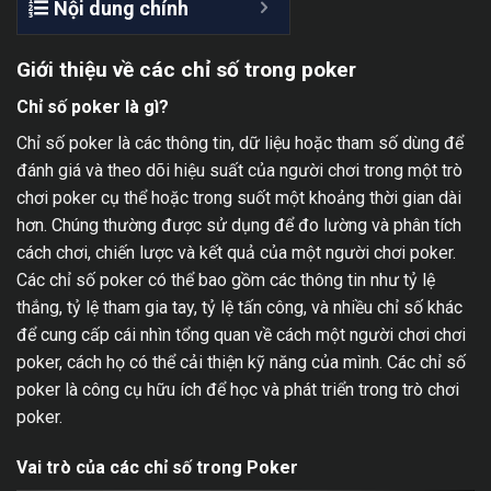
Nội dung chính
Giới thiệu về các chỉ số trong poker
Chỉ số poker là gì?
Chỉ số poker là các thông tin, dữ liệu hoặc tham số dùng để
đánh giá và theo dõi hiệu suất của người chơi trong một trò
chơi poker cụ thể hoặc trong suốt một khoảng thời gian dài
hơn. Chúng thường được sử dụng để đo lường và phân tích
cách chơi, chiến lược và kết quả của một người chơi poker.
Các chỉ số poker có thể bao gồm các thông tin như tỷ lệ
thắng, tỷ lệ tham gia tay, tỷ lệ tấn công, và nhiều chỉ số khác
để cung cấp cái nhìn tổng quan về cách một người chơi chơi
poker, cách họ có thể cải thiện kỹ năng của mình. Các chỉ số
poker là công cụ hữu ích để học và phát triển trong trò chơi
poker.
Vai trò của các chỉ số trong Poker