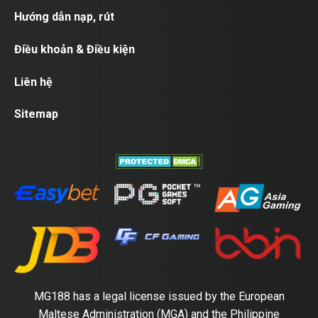
Hướng dẫn nạp, rút
Điều khoản & Điều kiện
Liên hệ
Sitemap
MG188 has a legal license issued by the European
Maltese Administration (MGA) and the Philippine