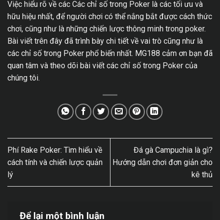
Việc hiểu rõ về các Các chỉ số trong Poker là các tối ưu và
hữu hiệu nhất, để người chơi có thể nắng bắt được cách thức
chơi, cũng như là những chiến lược thông minh trong poker.
Bài viết trên đây đã trình bày chi tiết về vai trò cũng như là
các chỉ số trong Poker phổ biến nhất. MG188 cảm ơn bạn đã
quan tâm và theo dõi bài viết các chỉ số trong Poker của
chúng tôi.
Phí Rake Poker: Tìm hiểu về
Đá gà Campuchia là gì?
cách tính và chiến lược quản
Hướng dẫn chơi đơn giản cho
lý
kê thủ
Để lại một bình luận