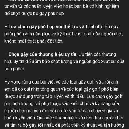
tư vấn từ các huấn luyện viên hoặc bạn bè có kinh nghiệm
để chọn được bộ gậy phù hợp.
– Lựa chọn gậy phù hợp với thể lực và trình độ:
Bộ gậy
phải phản ánh năng lực và kỹ thuật chơi golf của người chơi,
không nhất thiết phải đắt tiền.
– Chọn gậy của thương hiệu uy tín:
Ưu tiên các thương
hiệu uy tín để đảm bảo chất lượng và nguồn gốc xuất xứ của
sản phẩm.
Hy vọng rằng qua bài viết về các loại gậy golf vừa rồi anh
em đã có cái nhìn tổng quan về các loại gậy golf phổ biến
được sử dụng trong tập luyện và thi đấu. Lựa chọn gậy golf
phù hợp không chỉ phụ thuộc vào kiểu chơi và kỹ năng của
người chơi mà còn đòi hỏi sự tư vấn từ các chuyên gia và
huấn luyện viên. Qua việc thử nghiệm và chọn lựa người chơi
sẽ tìm ra bộ gậy tốt nhất, để phát triển kỹ thuật và tận hưởng