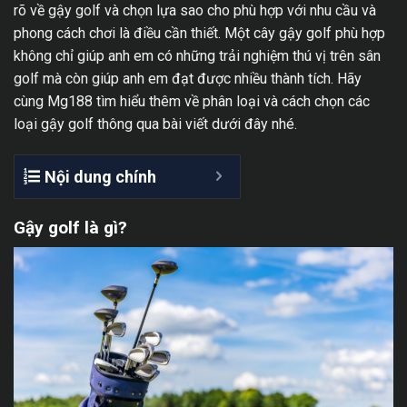
rõ về gậy golf và chọn lựa sao cho phù hợp với nhu cầu và
phong cách chơi là điều cần thiết. Một cây gậy golf phù hợp
không chỉ giúp anh em có những trải nghiệm thú vị trên sân
golf mà còn giúp anh em đạt được nhiều thành tích. Hãy
cùng Mg188 tìm hiểu thêm về phân loại và cách chọn các
loại gậy golf thông qua bài viết dưới đây nhé.
Nội dung chính
Gậy golf là gì?