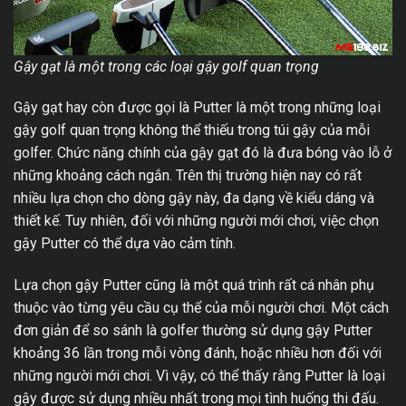
Gậy gạt là một trong các loại gậy golf quan trọng
Gậy gạt hay còn được gọi là Putter là một trong những loại
gậy golf quan trọng không thể thiếu trong túi gậy của mỗi
golfer. Chức năng chính của gậy gạt đó là đưa bóng vào lỗ ở
những khoảng cách ngắn. Trên thị trường hiện nay có rất
nhiều lựa chọn cho dòng gậy này, đa dạng về kiểu dáng và
thiết kế. Tuy nhiên, đối với những người mới chơi, việc chọn
gậy Putter có thể dựa vào cảm tính.
Lựa chọn gậy Putter cũng là một quá trình rất cá nhân phụ
thuộc vào từng yêu cầu cụ thể của mỗi người chơi. Một cách
đơn giản để so sánh là golfer thường sử dụng gậy Putter
khoảng 36 lần trong mỗi vòng đánh, hoặc nhiều hơn đối với
những người mới chơi. Vì vậy, có thể thấy rằng Putter là loại
gậy được sử dụng nhiều nhất trong mọi tình huống thi đấu.