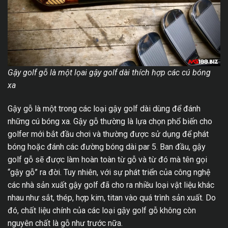
Gậy golf gỗ là một lọai gậy golf dài thích hợp các cú bóng
xa
Gậy gỗ là một trong các loại gậy golf dài dùng để đánh
những cú bóng xa. Gậy gỗ thường là lựa chọn phổ biến cho
golfer mới bắt đầu chơi và thường được sử dụng để phát
bóng hoặc đánh các đường bóng dài par 5. Ban đầu, gậy
golf gỗ sẽ được làm hoàn toàn từ gỗ và từ đó mà tên gọi
“gậy gỗ” ra đời. Tuy nhiên, với sự phát triển của công nghệ
các nhà sản xuất gậy golf đã cho ra nhiều loại vật liệu khác
nhau như sắt, thép, hợp kim, titan vào quá trình sản xuất. Do
đó, chất liệu chính của các loại gậy golf gỗ không còn
nguyên chất là gỗ như trước nữa.