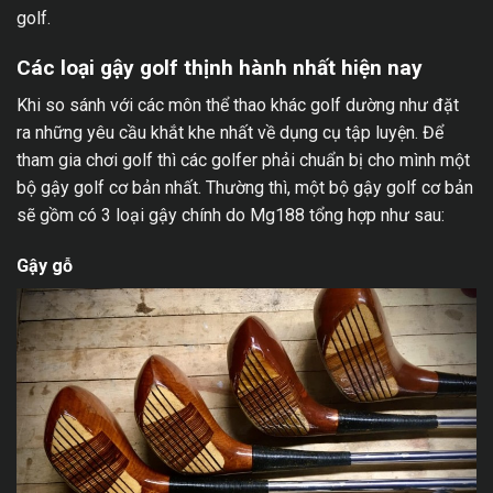
golf.
Các loại gậy golf thịnh hành nhất hiện nay
Khi so sánh với các môn thể thao khác golf dường như đặt
ra những yêu cầu khắt khe nhất về dụng cụ tập luyện. Để
tham gia chơi golf thì các golfer phải chuẩn bị cho mình một
bộ gậy golf cơ bản nhất. Thường thì, một bộ gậy golf cơ bản
sẽ gồm có 3 loại gậy chính do Mg188 tổng hợp như sau:
Gậy gỗ