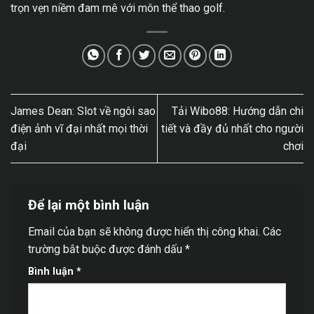
trọn vẹn niềm đam mê với môn thể thao golf.
James Dean: Slot về ngôi sao
Tải Wibo88: Hướng dẫn chi
điện ảnh vĩ đại nhất mọi thời
tiết và đầy đủ nhất cho người
đại
chơi
Để lại một bình luận
Email của bạn sẽ không được hiển thị công khai.
Các
trường bắt buộc được đánh dấu
*
Bình luận
*