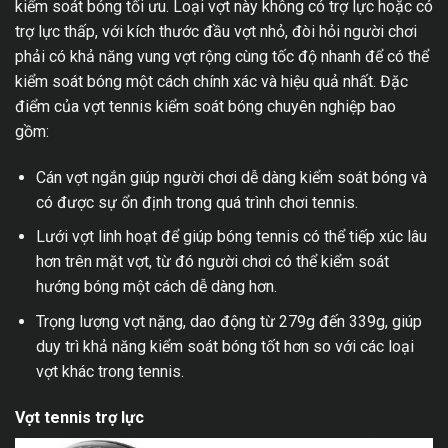
kiểm soát bóng tối ưu. Loại vợt này không có trợ lực hoặc có
trợ lực thấp, với kích thước đầu vợt nhỏ, đòi hỏi người chơi
phải có khả năng vung vợt rộng cùng tốc độ nhanh để có thể
kiểm soát bóng một cách chính xác và hiệu quả nhất. Đặc
điểm của vợt tennis kiểm soát bóng chuyên nghiệp bao
gồm:
Cán vợt ngắn giúp người chơi dễ dàng kiểm soát bóng và
có được sự ổn định trong quá trình chơi tennis.
Lưới vợt linh hoạt để giúp bóng tennis có thể tiếp xúc lâu
hơn trên mặt vợt, từ đó người chơi có thể kiểm soát
hướng bóng một cách dễ dàng hơn.
Trọng lượng vợt nặng, dao động từ 279g đến 339g, giúp
duy trì khả năng kiểm soát bóng tốt hơn so với các loại
vợt khác trong tennis.
Vợt tennis trợ lực