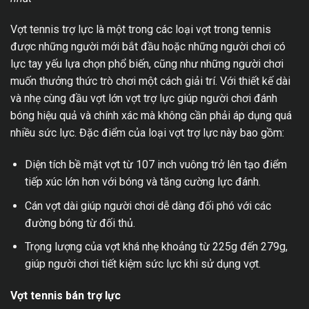
Vợt tennis trợ lực là một trong các loại vợt trong tennis
được những người mới bắt đầu hoặc những người chơi có
lực tay yếu lựa chọn phổ biến, cũng như những người chơi
muốn thưởng thức trò chơi một cách giải trí. Với thiết kế dài
và nhẹ cùng đầu vợt lớn vợt trợ lực giúp người chơi đánh
bóng hiệu quả và chính xác mà không cần phải áp dụng quá
nhiều sức lực. Đặc điểm của loại vợt trợ lực này bao gồm:
Diện tích bề mặt vợt từ 107 inch vuông trở lên tạo điểm
tiếp xúc lớn hơn với bóng và tăng cường lực đánh.
Cán vợt dài giúp người chơi dễ dàng đối phó với các
đường bóng từ đối thủ.
Trọng lượng của vợt khá nhẹ khoảng từ 225g đến 279g,
giúp người chơi tiết kiệm sức lực khi sử dụng vợt.
Vợt tennis bán trợ lực