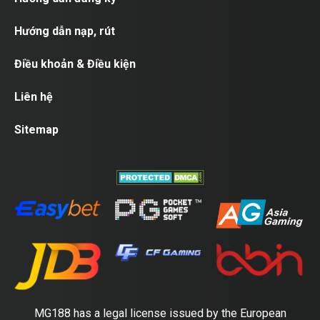
Hướng dẫn nạp, rút
Điều khoản & Điều kiện
Liên hệ
Sitemap
MG188 has a legal license issued by the European