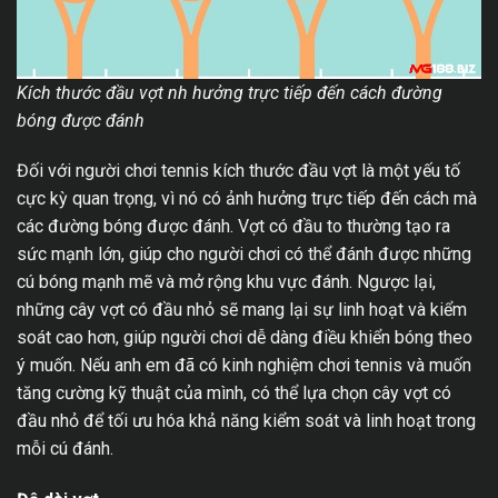
Kích thước đầu vợt nh hưởng trực tiếp đến cách đường
bóng được đánh
Đối với người chơi tennis kích thước đầu vợt là một yếu tố
cực kỳ quan trọng, vì nó có ảnh hưởng trực tiếp đến cách mà
các đường bóng được đánh. Vợt có đầu to thường tạo ra
sức mạnh lớn, giúp cho người chơi có thể đánh được những
cú bóng mạnh mẽ và mở rộng khu vực đánh. Ngược lại,
những cây vợt có đầu nhỏ sẽ mang lại sự linh hoạt và kiểm
soát cao hơn, giúp người chơi dễ dàng điều khiển bóng theo
ý muốn. Nếu anh em đã có kinh nghiệm chơi tennis và muốn
tăng cường kỹ thuật của mình, có thể lựa chọn cây vợt có
đầu nhỏ để tối ưu hóa khả năng kiểm soát và linh hoạt trong
mỗi cú đánh.