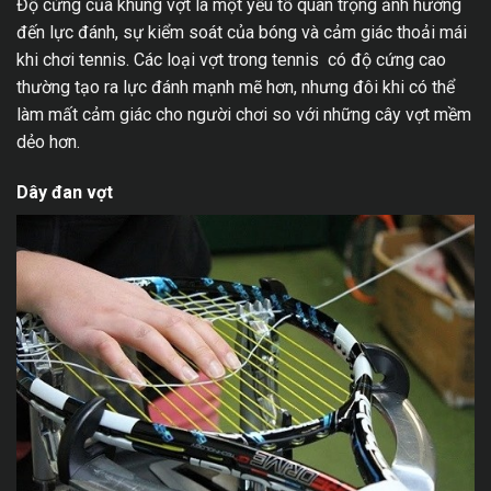
Độ cứng của khung vợt là một yếu tố quan trọng ảnh hưởng
đến lực đánh, sự kiểm soát của bóng và cảm giác thoải mái
khi chơi tennis. Các loại vợt trong tennis có độ cứng cao
thường tạo ra lực đánh mạnh mẽ hơn, nhưng đôi khi có thể
làm mất cảm giác cho người chơi so với những cây vợt mềm
dẻo hơn.
Dây đan vợt