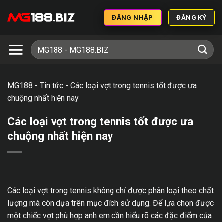
ĐĂNG NHẬP
ĐĂNG KÝ
MG188
-
Tin tức
-
Các loại vợt trong tennis tốt được ưa
chuộng nhất hiện nay
Các loại vợt trong tennis tốt được ưa
chuộng nhất hiện nay
Các loại vợt trong tennis không chỉ được phân loại theo chất
lượng mà còn dựa trên mục đích sử dụng. Để lựa chọn được
một chiếc vợt phù hợp anh em cần hiểu rõ các đặc điểm của