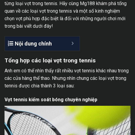
từng loại vợt trong tennis. Hãy cùng Mg188 khám phá tổng
quan về các loại vợt trong tennis và một số kinh nghiệm
chọn vợt phù hợp đặc biệt là đối với những người chơi mới
trong bài viết dưới đây!
Nội dung chính
Tổng hợp các loại vợt trong tennis
Anh em có thể nhìn thấy rất nhiều vợt tennis khác nhau trong
các cửa hàng thể thao. Nhưng nhìn chung các loại vợt trong
tennis được chia thành 3 loại sau:
Vợt tennis kiểm soát bóng chuyên nghiệp