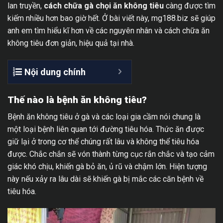
lan truyền,
cách chữa gà chọi ăn không tiêu
càng được tìm
kiếm nhiều hơn bao giờ hết. Ở bài viết này, mg188.biz sẽ giúp
anh em tìm hiểu kĩ hơn về các nguyên nhân và cách chữa ăn
không tiêu đơn giản, hiệu quả tại nhà.
Nội dung chính
Thế nào là bệnh ăn không tiêu?
Bệnh ăn không tiêu ở gà và các loại gia cầm nói chung là
một loại bệnh liên quan tới đường tiêu hóa. Thức ăn được
giữ lại ở trong cơ thể chúng rất lâu và không thể tiêu hóa
được. Chắc chắn sẽ vón thành từng cục rắn chắc và tạo cảm
giác khó chịu, khiến gà bỏ ăn, ủ rũ và chậm lớn. Hiện tượng
này nếu xảy ra lâu dài sẽ khiến gà bị mắc các căn bệnh về
tiêu hóa.