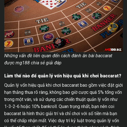
Những vấn đề liên quan đến cách đánh ăn bài baccarat
được mg188 chia sẻ giải đáp
Làm thế nào để quản lý vốn hiệu quả khi chơi baccarat?
Quản lý vốn hiệu quả khi chơi baccarat bao gồm việc đặt giới
hạn thắng thua rõ ràng, không bao giờ cược quá 5% tổng vốn
trong một ván, và sử dụng các chiến thuật quản lý vốn như
1-3-2-6 hoặc 10% bankroll. Quan trọng nhất, bạn nên coi
baccarat là hình thức giải trí và chỉ chơi với số tiền mà bạn
có thể chấp nhận mất. Việc duy trì kỷ luật trong quản lý vốn