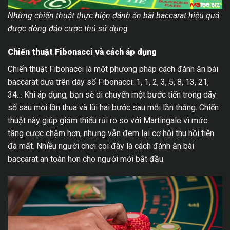
Những chiến thuật thực hiện đánh ăn bài baccarat hiệu quả
được đông đảo cược thủ sử dụng
Chiến thuật Fibonacci và cách áp dụng
Chiến thuật Fibonacci là một phương pháp cách đánh ăn bài
baccarat dựa trên dãy số Fibonacci: 1, 1, 2, 3, 5, 8, 13, 21,
34… Khi áp dụng, bạn sẽ di chuyển một bước tiến trong dãy
số sau mỗi lần thua và lùi hai bước sau mỗi lần thắng. Chiến
thuật này giúp giảm thiểu rủi ro so với Martingale vì mức
tăng cược chậm hơn, nhưng vẫn đem lại cơ hội thu hồi tiền
đã mất. Nhiều người chơi coi đây là cách đánh ăn bài
baccarat an toàn hơn cho người mới bắt đầu.