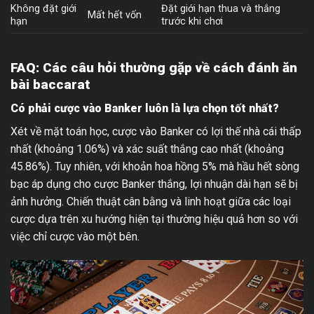
Không đặt giới
Đặt giới hạn thua và thắng
Mất hết vốn
hạn
trước khi chơi
FAQ: Các câu hỏi thường gặp về cách đánh ăn
bài baccarat
Có phải cược vào Banker luôn là lựa chọn tốt nhất?
Xét về mặt toán học, cược vào Banker có lợi thế nhà cái thấp
nhất (khoảng 1.06%) và xác suất thắng cao nhất (khoảng
45.86%). Tuy nhiên, với khoản hoa hồng 5% mà hầu hết sòng
bạc áp dụng cho cược Banker thắng, lợi nhuận dài hạn sẽ bị
ảnh hưởng. Chiến thuật cân bằng và linh hoạt giữa các loại
cược dựa trên xu hướng hiện tại thường hiệu quả hơn so với
việc chỉ cược vào một bên.