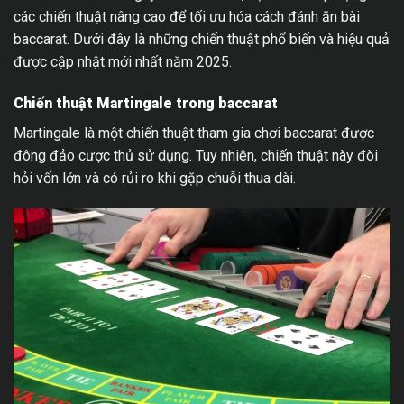
các chiến thuật nâng cao để tối ưu hóa cách đánh ăn bài
baccarat. Dưới đây là những chiến thuật phổ biến và hiệu quả
được cập nhật mới nhất năm 2025.
Chiến thuật Martingale trong baccarat
Martingale là một chiến thuật tham gia chơi baccarat được
đông đảo cược thủ sử dụng. Tuy nhiên, chiến thuật này đòi
hỏi vốn lớn và có rủi ro khi gặp chuỗi thua dài.