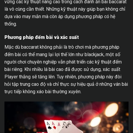
vững các kỹ thuật nâng cao trong cách đánh ăn bài baccarat
là vô cùng cần thiết. Những kỹ thuật này giúp bạn không chỉ
dựa vào may mắn mà còn áp dụng phương pháp có hệ
thống.
Phương pháp đếm bài và xác suất
Mặc dù baccarat không phải là trò chơi mà phương pháp
đếm bài có thể mang lại lợi thế lớn như blackjack, một số
người chơi chuyên nghiệp vẫn phát triển các kỹ thuật đếm
bài riêng. Khi nhiều lá bài cao đã được sử dụng, xác suất
Player thắng sẽ tăng lên. Tuy nhiên, phương pháp này đòi
hỏi tập trung cao độ và chỉ thực sự hiệu quả ở những ván bài
trực tiếp không xáo bài thường xuyên.