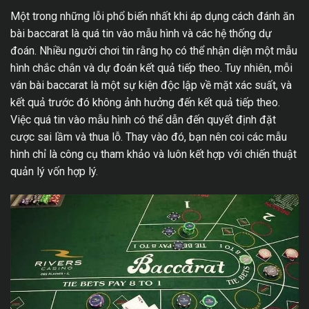
Một trong những lỗi phổ biến nhất khi áp dụng cách đánh ăn
bài baccarat là quá tin vào mẫu hình và các hệ thống dự
đoán. Nhiều người chơi tin rằng họ có thể nhận diện một mẫu
hình chắc chắn và dự đoán kết quả tiếp theo. Tuy nhiên, mỗi
ván bài baccarat là một sự kiện độc lập về mặt xác suất, và
kết quả trước đó không ảnh hưởng đến kết quả tiếp theo.
Việc quá tin vào mẫu hình có thể dẫn đến quyết định đặt
cược sai lầm và thua lỗ. Thay vào đó, bạn nên coi các mẫu
hình chỉ là công cụ tham khảo và luôn kết hợp với chiến thuật
quản lý vốn hợp lý.