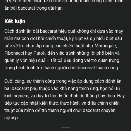
là yếu tố then chốt để có thể áp dụng thành công cách đánh
ăn bài baccarat trong dài hạn.
Kết luận
Cách đánh ăn bài baccarat hiệu quả không chỉ dựa vào may
mắn mà còn đòi hỏi chiến thuật, kỷ luật và sự hiểu biết sâu
sắc về trò chơi. Áp dụng các chiến thuật như Martingale,
Fibonacci hay Paroli, đến việc tránh những lỗi phổ biến và
quản lý vốn hiệu quả – tất cả đều đóng vai trò quan trọng
trong hành trình trở thành người chơi baccarat thành công.
Cuối cùng, sự thành công trong việc áp dụng cách đánh ăn
bài baccarat phụ thuộc vào khả năng thích ứng, học hỏi từ
kinh nghiệm, và duy trì tâm lý ổn định dù thắng hay thua. Hãy
tiếp tục cập nhật kiến thức, thực hành, và điều chỉnh chiến
thuật của mình để trở thành người chơi baccarat chuyên
nghiệp.