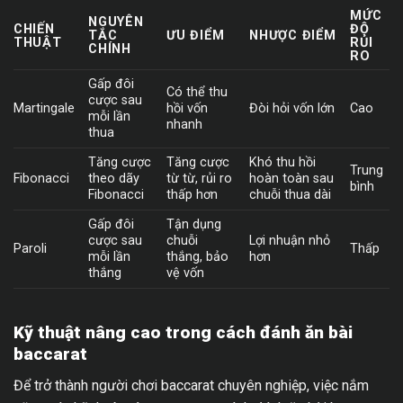
MỨC
NGUYÊN
CHIẾN
ĐỘ
TẮC
ƯU ĐIỂM
NHƯỢC ĐIỂM
THUẬT
RỦI
CHÍNH
RO
Gấp đôi
Có thể thu
cược sau
Martingale
hồi vốn
Đòi hỏi vốn lớn
Cao
mỗi lần
nhanh
thua
Tăng cược
Tăng cược
Khó thu hồi
Trung
Fibonacci
theo dãy
từ từ, rủi ro
hoàn toàn sau
bình
Fibonacci
thấp hơn
chuỗi thua dài
Gấp đôi
Tận dụng
cược sau
chuỗi
Lợi nhuận nhỏ
Paroli
Thấp
mỗi lần
thắng, bảo
hơn
thắng
vệ vốn
Kỹ thuật nâng cao trong cách đánh ăn bài
baccarat
Để trở thành người chơi baccarat chuyên nghiệp, việc nắm