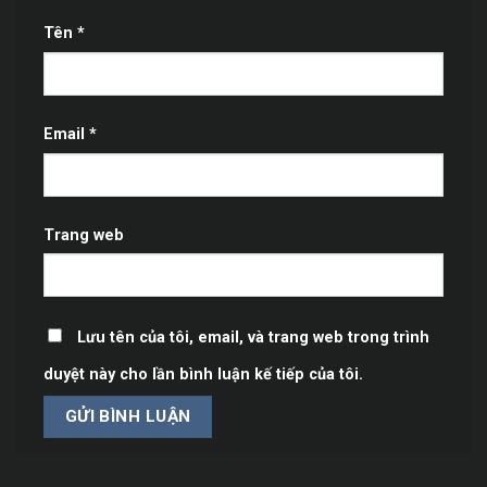
Tên
*
Email
*
Trang web
Lưu tên của tôi, email, và trang web trong trình
duyệt này cho lần bình luận kế tiếp của tôi.