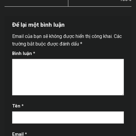
Để lại một bình luận
Email của bạn sẽ không được hiển thị công khai.
Các
trường bắt buộc được đánh dấu
*
Bình luận
*
Tên
*
Email
*