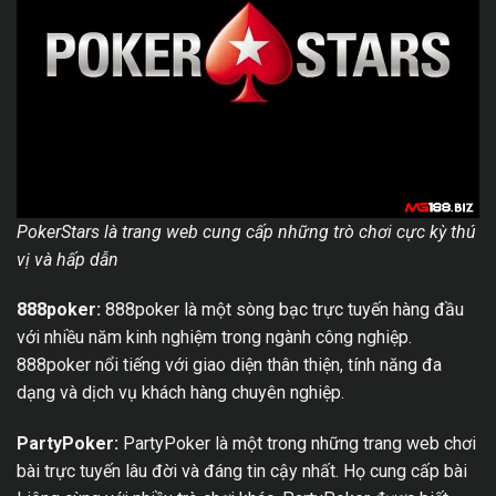
PokerStars là trang web cung cấp những trò chơi cực kỳ thú
vị và hấp dẫn
888poker:
888poker là một sòng bạc trực tuyến hàng đầu
với nhiều năm kinh nghiệm trong ngành công nghiệp.
888poker nổi tiếng với giao diện thân thiện, tính năng đa
dạng và dịch vụ khách hàng chuyên nghiệp.
PartyPoker:
PartyPoker là một trong những trang web chơi
bài trực tuyến lâu đời và đáng tin cậy nhất. Họ cung cấp bài