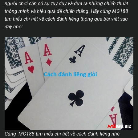
người chơi cần có sự tuy duy và đưa ra những chiến thuật
thông minh và hiệu quả để chiến thắng. Hãy cùng MG188
tìm hiểu chi tiết về cách đánh liêng thông qua bài viết sau
đây nhé!
Cùng MG188 tìm hiểu chi tiết về cách đánh liêng nhé