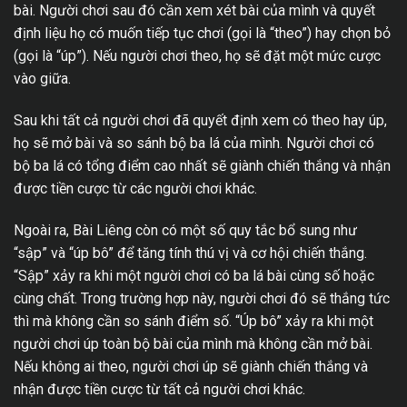
bài. Người chơi sau đó cần xem xét bài của mình và quyết
định liệu họ có muốn tiếp tục chơi (gọi là “theo”) hay chọn bỏ
(gọi là “úp”). Nếu người chơi theo, họ sẽ đặt một mức cược
vào giữa.
Sau khi tất cả người chơi đã quyết định xem có theo hay úp,
họ sẽ mở bài và so sánh bộ ba lá của mình. Người chơi có
bộ ba lá có tổng điểm cao nhất sẽ giành chiến thắng và nhận
được tiền cược từ các người chơi khác.
Ngoài ra, Bài Liêng còn có một số quy tắc bổ sung như
“sập” và “úp bô” để tăng tính thú vị và cơ hội chiến thắng.
“Sập” xảy ra khi một người chơi có ba lá bài cùng số hoặc
cùng chất. Trong trường hợp này, người chơi đó sẽ thắng tức
thì mà không cần so sánh điểm số. “Úp bô” xảy ra khi một
người chơi úp toàn bộ bài của mình mà không cần mở bài.
Nếu không ai theo, người chơi úp sẽ giành chiến thắng và
nhận được tiền cược từ tất cả người chơi khác.