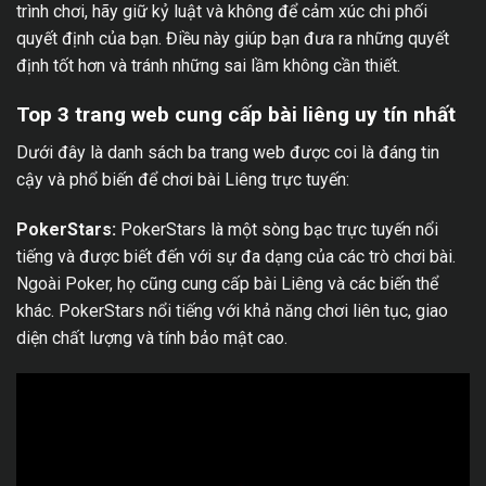
trình chơi, hãy giữ kỷ luật và không để cảm xúc chi phối
quyết định của bạn. Điều này giúp bạn đưa ra những quyết
định tốt hơn và tránh những sai lầm không cần thiết.
Top 3 trang web cung cấp bài liêng uy tín nhất
Dưới đây là danh sách ba trang web được coi là đáng tin
cậy và phổ biến để chơi bài Liêng trực tuyến:
PokerStars:
PokerStars là một sòng bạc trực tuyến nổi
tiếng và được biết đến với sự đa dạng của các trò chơi bài.
Ngoài Poker, họ cũng cung cấp bài Liêng và các biến thể
khác. PokerStars nổi tiếng với khả năng chơi liên tục, giao
diện chất lượng và tính bảo mật cao.