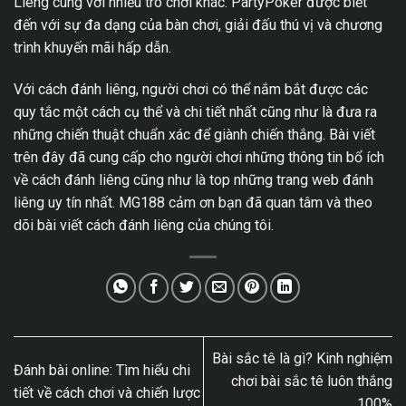
Liêng cùng với nhiều trò chơi khác. PartyPoker được biết
đến với sự đa dạng của bàn chơi, giải đấu thú vị và chương
trình khuyến mãi hấp dẫn.
Với cách đánh liêng, người chơi có thể nắm bắt được các
quy tắc một cách cụ thể và chi tiết nhất cũng như là đưa ra
những chiến thuật chuẩn xác để giành chiến thắng. Bài viết
trên đây đã cung cấp cho người chơi những thông tin bổ ích
về cách đánh liêng cũng như là top những trang web đánh
liêng uy tín nhất. MG188 cảm ơn bạn đã quan tâm và theo
dõi bài viết cách đánh liêng của chúng tôi.
Bài sắc tê là gì? Kinh nghiệm
Đánh bài online: Tìm hiểu chi
chơi bài sắc tê luôn thắng
tiết về cách chơi và chiến lược
100%