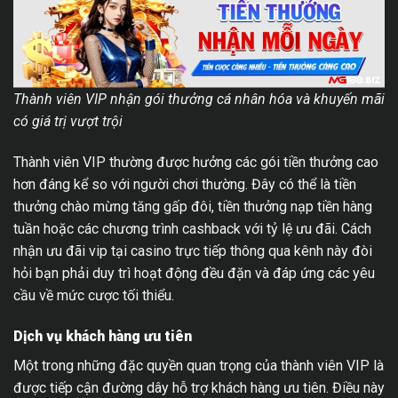
Thành viên VIP nhận gói thưởng cá nhân hóa và khuyến mãi
có giá trị vượt trội
Thành viên VIP thường được hưởng các gói tiền thưởng cao
hơn đáng kể so với người chơi thường. Đây có thể là tiền
thưởng chào mừng tăng gấp đôi, tiền thưởng nạp tiền hàng
tuần hoặc các chương trình cashback với tỷ lệ ưu đãi. Cách
nhận ưu đãi vip tại casino trực tiếp thông qua kênh này đòi
hỏi bạn phải duy trì hoạt động đều đặn và đáp ứng các yêu
cầu về mức cược tối thiểu.
Dịch vụ khách hàng ưu tiên
Một trong những đặc quyền quan trọng của thành viên VIP là
được tiếp cận đường dây hỗ trợ khách hàng ưu tiên. Điều này