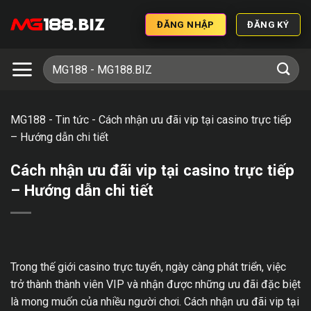
ĐĂNG NHẬP
ĐĂNG KÝ
MG188
-
Tin tức
-
Cách nhận ưu đãi vip tại casino trực tiếp
– Hướng dẫn chi tiết
Cách nhận ưu đãi vip tại casino trực tiếp
– Hướng dẫn chi tiết
Trong thế giới casino trực tuyến, ngày càng phát triển, việc
trở thành thành viên VIP và nhận được những ưu đãi đặc biệt
là mong muốn của nhiều người chơi. Cách nhận ưu đãi vip tại