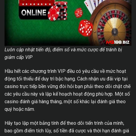
Luôn cập nhật tiến độ, điểm số và mức cược để tránh bị
giảm cấp VIP
Hầu hết các chương trình VIP đều có yêu cầu về mức hoạt
động tối thiểu để duy trì bậc hạng. Cách nhận ưu đãi vip tại
casino trực tiếp bền vững đòi hỏi bạn phải theo dõi chặt chẽ
các yêu cầu này và lập kế hoạch hoạt động phù hợp. Một số
casino đánh giá hàng tháng, một số khác lại đánh giá theo
quý hoặc năm.
Hãy tạo lập một bảng tính để theo dõi tiến trình của mình,
bao gồm điểm tích lũy, số tiền đã cược và thời hạn đánh giá