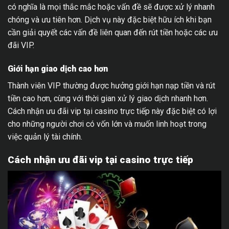
có nghĩa là mọi thắc mắc hoặc vấn đề sẽ được xử lý nhanh
chóng và ưu tiên hơn. Dịch vụ này đặc biệt hữu ích khi bạn
cần giải quyết các vấn đề liên quan đến rút tiền hoặc các ưu
đãi VIP.
Giới hạn giao dịch cao hơn
Thành viên VIP thường được hưởng giới hạn nạp tiền và rút
tiền cao hơn, cùng với thời gian xử lý giao dịch nhanh hơn.
Cách nhận ưu đãi vip tại casino trực tiếp này đặc biệt có lợi
cho những người chơi có vốn lớn và muốn linh hoạt trong
việc quản lý tài chính.
Cách nhận ưu đãi vip tại casino trực tiếp