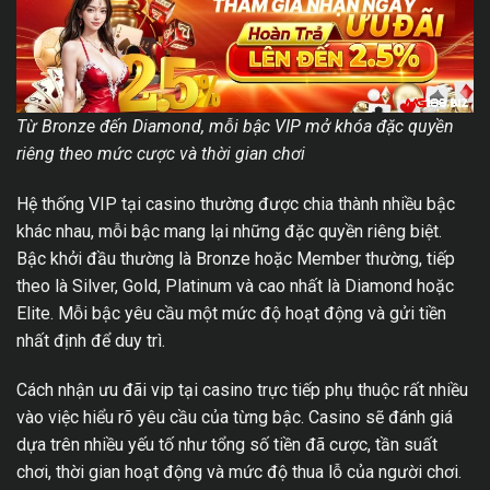
Từ Bronze đến Diamond, mỗi bậc VIP mở khóa đặc quyền
riêng theo mức cược và thời gian chơi
Hệ thống VIP tại casino thường được chia thành nhiều bậc
khác nhau, mỗi bậc mang lại những đặc quyền riêng biệt.
Bậc khởi đầu thường là Bronze hoặc Member thường, tiếp
theo là Silver, Gold, Platinum và cao nhất là Diamond hoặc
Elite. Mỗi bậc yêu cầu một mức độ hoạt động và gửi tiền
nhất định để duy trì.
Cách nhận ưu đãi vip tại casino trực tiếp phụ thuộc rất nhiều
vào việc hiểu rõ yêu cầu của từng bậc. Casino sẽ đánh giá
dựa trên nhiều yếu tố như tổng số tiền đã cược, tần suất
chơi, thời gian hoạt động và mức độ thua lỗ của người chơi.