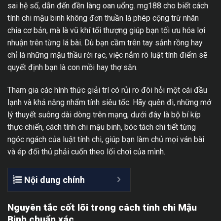
sai hệ số, dẫn đến đền làng oan uổng. mg188 cho biết cách
tính chi mậu binh không đơn thuần là phép cộng trừ nhân
chia cơ bản, mà là vũ khí tối thượng giúp bạn tối ưu hóa lợi
nhuận trên từng lá bài. Dù bạn cầm trên tay sảnh rồng hay
chỉ là những mậu thầu rời rạc, việc nắm rõ luật tính điểm sẽ
quyết định bạn là con mồi hay thợ săn.
Tham gia các hình thức giải trí có rủi ro đòi hỏi một cái đầu
lạnh và khả năng nhẩm tính siêu tốc. Hãy quên đi, những mớ
lý thuyết suông dài dòng trên mạng, dưới đây là bộ bí kíp
thực chiến, cách tính chi mậu binh, bóc tách chi tiết từng
ngóc ngách của luật tính chi, giúp bạn làm chủ mọi ván bài
và ép đối thủ phải cuốn theo lối chơi của mình.
Nội dung chính
Nguyên tắc cốt lõi trong cách tính chi Mậu
Binh chuẩn xác