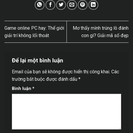
Game online PC hay: Thế giới
Mơ thấy mình trúng lô đánh
giải trí không lối thoát
con gì? Giải mã số đẹp
Để lại một bình luận
Email của bạn sẽ không được hiển thị công khai.
Các
trường bắt buộc được đánh dấu
*
Bình luận
*