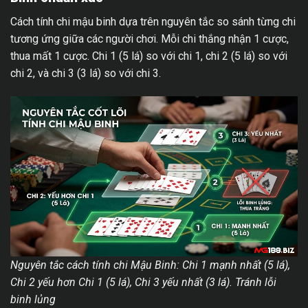
Cách tính chi mậu binh dựa trên nguyên tắc so sánh từng chi
tương ứng giữa các người chơi. Mỗi chi thắng nhận 1 cược,
thua mất 1 cược. Chi 1 (5 lá) so với chi 1, chi 2 (5 lá) so với
chi 2, và chi 3 (3 lá) so với chi 3.
Nguyên tắc cách tính chi Mậu Binh: Chi 1 mạnh nhất (5 lá),
Chi 2 yếu hơn Chi 1 (5 lá), Chi 3 yếu nhất (3 lá). Tránh lỗi
binh lủng