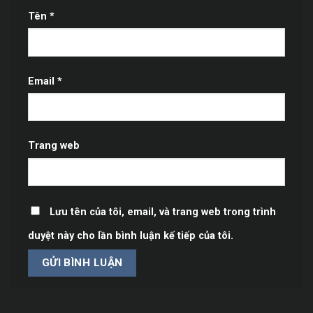
Tên
*
Email
*
Trang web
Lưu tên của tôi, email, và trang web trong trình
duyệt này cho lần bình luận kế tiếp của tôi.