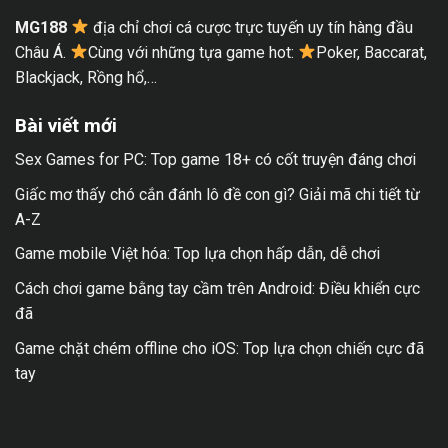
MG188
địa chỉ chơi cá cược trực tuyến uy tín hàng đầu
Châu Á.
Cùng với những tựa game hot:
Poker, Baccarat,
Blackjack, Rồng hổ,…
Bài viết mới
Sex Games for PC: Top game 18+ có cốt truyện đáng chơi
Giấc mơ thấy chó cắn đánh lô đề con gì? Giải mã chi tiết từ
A-Z
Game mobile Việt hóa: Top lựa chọn hấp dẫn, dễ chơi
Cách chơi game bằng tay cầm trên Android: Điều khiển cực
đã
Game chặt chém offline cho iOS: Top lựa chọn chiến cực đã
tay