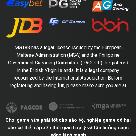
MG188 has a legal license issued by the European
Maltese Administration (MGA) and the Philippine
Government Guessing Committee (PAGCOR). Registered
in the British Virgin Islands, it is a legal company
recognized by the International Association. Before
registering and having fun, please make sure you are at
Chơi game vừa phải tốt cho não bộ, nghiện game có hại
cho cơ thể, sắp xếp thời gian hợp lý và tận hưởng cuộc
sống lành mạnh