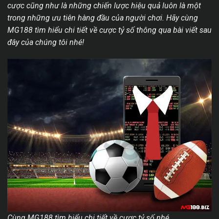
cược cũng như là những chiến lược hiệu quả luôn là một
trong những ưu tiên hàng đầu của người chơi. Hãy cùng
MG188 tìm hiểu chi tiết về cược tỷ số thông qua bài viết sau
đây của chúng tôi nhé!
Cùng MG188 tìm hiểu chi tiết về cược tỷ số nhé