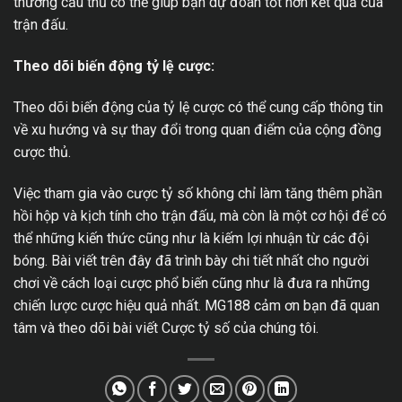
thương cầu thủ có thể giúp bạn dự đoán tốt hơn kết quả của
trận đấu.
Theo dõi biến động tỷ lệ cược:
Theo dõi biến động của tỷ lệ cược có thể cung cấp thông tin
về xu hướng và sự thay đổi trong quan điểm của cộng đồng
cược thủ.
Việc tham gia vào cược tỷ số không chỉ làm tăng thêm phần
hồi hộp và kịch tính cho trận đấu, mà còn là một cơ hội để có
thể những kiến thức cũng như là kiếm lợi nhuận từ các đội
bóng. Bài viết trên đây đã trình bày chi tiết nhất cho người
chơi về cách loại cược phổ biến cũng như là đưa ra những
chiến lược cược hiệu quả nhất. MG188 cảm ơn bạn đã quan
tâm và theo dõi bài viết Cược tỷ số của chúng tôi.