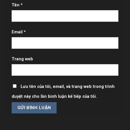
Tên
*
Email
*
Trang web
Lưu tên của tôi, email, và trang web trong trình
duyệt này cho lần bình luận kế tiếp của tôi.