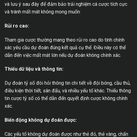
và lưu ý sau đây để đảm bảo trải nghiệm cá cược tích cực
và tránh mất mát không mong muốn:
Rủi ro cao:
Tham gia cược thường mang theo rủi ro cao do tính chính
xác yêu cầu dự đoán đúng kết quả cụ thể. Điều này có thể
dẫn đến việc mất mát lớn nếu dự đoán không chính xác.
Thiếu dữ liệu và thông tin:
Dự đoán tỷ số đòi hỏi thông tin chi tiết về đội bóng, cầu thủ,
điều kiện thời tiết, sân đấu, và nhiều yếu tố khác. Thiếu thông
tin cược tỷ số có thể dẫn đến quyết định cược không chính
xác.
Biến động không dự đoán được:
Các yếu tố không dự đoán được như thẻ đỏ, thẻ vàng, chấn