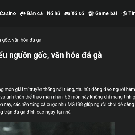
 Casino
Bắn cá
Nổ hũ
Xổ số
Game bài
Ti
n gốc, văn hóa đá gà
ểu nguồn gốc, văn hóa đá gà
g môn giải trí truyền thống nổi tiếng, thu hút đông đảo người hâ
h và tinh thần thể thao mãn nhãn, bộ môn này không chỉ mang tính g
ện nay, các nền tảng cá cược như MG188 giúp người chơi dễ dàng 
 trận đá gà đỉnh cao ngay tại nhà.