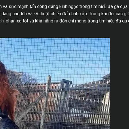
òn và sức mạnh tấn công đáng kinh ngạc trong tìm hiểu đá gà cựa
 dáng cao lớn và kỹ thuật chiến đấu tinh xảo. Trong khi đó, các g
h, phản xạ tốt và khả năng ra đòn chí mạng trong tìm hiểu đá gà