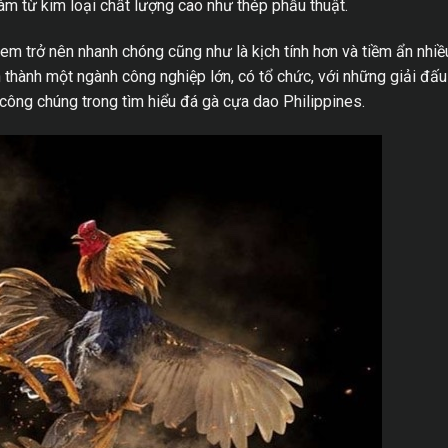
àm từ kim loại chất lượng cao như thép phẫu thuật.
m trở nên nhanh chóng cũng như là kịch tính hơn và tiềm ẩn nhiều
ển thành một ngành công nghiệp lớn, có tổ chức, với những giải đấ
 công chúng trong tìm hiểu đá gà cựa dao Philippines.