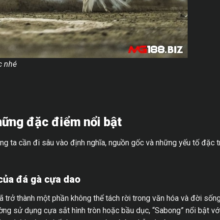
c nhé
những đặc điểm nổi bật
ng ta cần đi sâu vào định nghĩa, nguồn gốc và những yếu tố đặc 
của đá gà cựa dao
ã trở thành một phần không thể tách rời trong văn hóa và đời sống
ờng sử dụng cựa sắt hình tròn hoặc bầu dục, “Sabong” nổi bật với