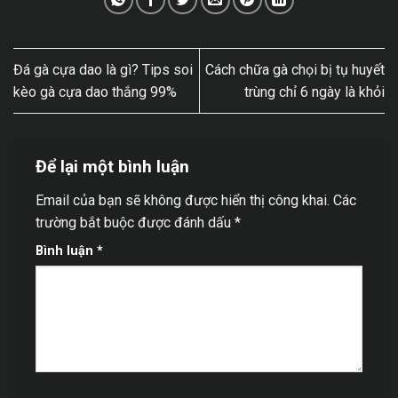
Đá gà cựa dao là gì? Tips soi
Cách chữa gà chọi bị tụ huyết
kèo gà cựa dao thắng 99%
trùng chỉ 6 ngày là khỏi
Để lại một bình luận
Email của bạn sẽ không được hiển thị công khai.
Các
trường bắt buộc được đánh dấu
*
Bình luận
*