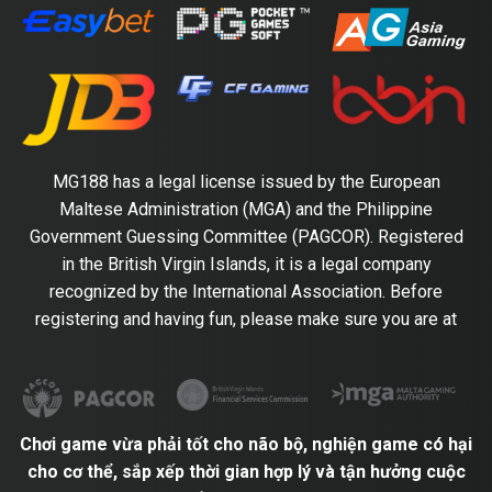
MG188 has a legal license issued by the European
Maltese Administration (MGA) and the Philippine
Government Guessing Committee (PAGCOR). Registered
in the British Virgin Islands, it is a legal company
recognized by the International Association. Before
registering and having fun, please make sure you are at
Chơi game vừa phải tốt cho não bộ, nghiện game có hại
cho cơ thể, sắp xếp thời gian hợp lý và tận hưởng cuộc