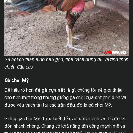
Gà nòi có thân hình nhỏ gọn, tính cách hung dữ và tinh thần
chiến đấu cao
Gà chọi Mỹ
Để hiểu rõ hơn
đá gà cựa sắt là gì
, chúng tôi sẽ giới thiệu
cho bạn một trong những giống gà chọi cựa sắt phổ biến và
được yêu thích tại tại các trận đấu, đó là gà chọi Mỹ.
Giống gà chọi Mỹ được biết đến với sức mạnh và tốc độ ra
đòn nhanh chóng. Chúng có khả năng tấn công mạnh mẽ và