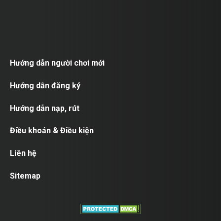
Hướng dẫn người chơi mới
Hướng dẫn đăng ký
Hướng dẫn nạp, rút
Điều khoản & Điều kiện
Liên hệ
Sitemap