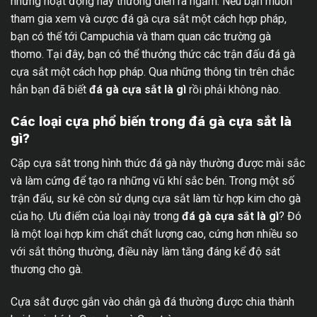
nhưng hoạt động này thường diễn ra ngầm. Nếu bạn muốn
tham gia xem và cược đá gà cựa sắt một cách hợp pháp,
bạn có thể tới Campuchia và tham quan các trường gà
thomo. Tại đây, bạn có thể thưởng thức các trận đấu đá gà
cựa sắt một cách hợp pháp. Qua những thông tin trên chắc
hẳn bạn đã biết
đá gà cựa sắt là gì
rồi phải không nào.
Các loại cựa phổ biến trong đá gà cựa sắt là
gì?
Cặp cựa sắt trong hình thức đá gà này thường được mài sắc
và làm cứng để tạo ra những vũ khí sắc bén. Trong một số
trận đấu, sư kê còn sử dụng cựa sắt làm từ hợp kim cho gà
của họ. Ưu điểm của loại này trong
đá gà cựa sắt là gì
? Đó
là một loại hợp kim chất chất lượng cao, cứng hơn nhiều so
với sắt thông thường, điều này làm tăng đáng kể độ sát
thương cho gà.
Cựa sắt được gắn vào chân gà đá thường được chia thành