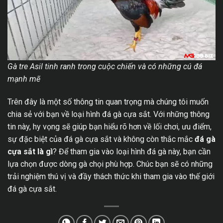
Gà tre Asil tinh ranh trong cuộc chiến và có những cú đá
mạnh mẽ
Trên đây là một số thông tin quan trọng mà chúng tôi muốn
chia sẻ với bạn về loại hình đá gà cựa sắt. Với những thông
tin này, hy vọng sẽ giúp bạn hiểu rõ hơn về lối chơi, ưu điểm,
sự đặc biệt của đá gà cựa sắt và không còn thắc mắc
đá gà
cựa sắt là gì
? Để tham gia vào loại hình đá gà này, bạn cần
lựa chọn được dòng gà chọi phù hợp. Chúc bạn sẽ có những
trải nghiệm thú vị và đầy thách thức khi tham gia vào thế giới
đá gà cựa sắt.