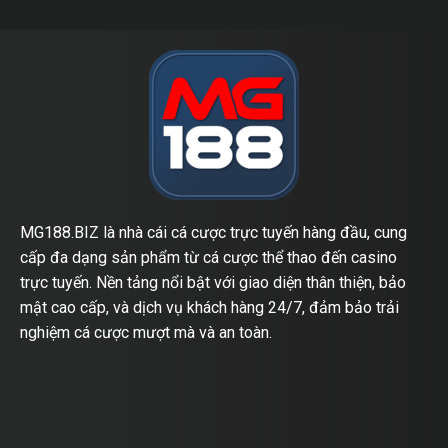
MG188.BIZ là nhà cái cá cược trực tuyến hàng đầu, cung
cấp đa dạng sản phẩm từ cá cược thể thao đến casino
trực tuyến. Nền tảng nổi bật với giao diện thân thiện, bảo
mật cao cấp, và dịch vụ khách hàng 24/7, đảm bảo trải
nghiệm cá cược mượt mà và an toàn.