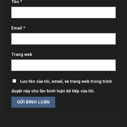
Tên
*
Email
*
Trang web
Lưu tên của tôi, email, và trang web trong trình
duyệt này cho lần bình luận kế tiếp của tôi.