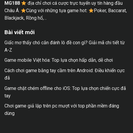
MG188
địa chỉ chơi cá cược trực tuyến uy tín hàng đầu
Châu Á.
Cùng với những tựa game hot:
Poker, Baccarat,
Blackjack, Rồng hổ,…
Bài viết mới
Giấc mơ thấy chó cắn đánh lô đề con gì? Giải mã chi tiết từ
A-Z
Game mobile Việt hóa: Top lựa chọn hấp dẫn, dễ chơi
Cách chơi game bằng tay cầm trên Android: Điều khiển cực
đã
Game chặt chém offline cho iOS: Top lựa chọn chiến cực đã
tay
Chơi game giả lập trên pc mượt với top phần mềm đáng
dùng