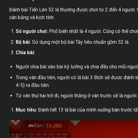
Đánh bài Tiến Lên 52 lá thường được chơi từ 2 đến 4 người. S
cân bằng và kịch tính.
Số người chơi:
Phổ biến nhất là 4 người. Cũng có thể chơ
Bộ bài:
Sử dụng một bộ bài Tây tiêu chuẩn gồm 52 lá.
Chia bài:
Người chia bài xào bài kỹ lưỡng và chia đều cho mỗi người
Trong ván đầu tiên, người có lá bài 3 Bích sẽ được đánh t
4-5) ra đầu tiên.
Từ ván thứ hai trở đi, người thắng ở ván trước sẽ là người
Mục tiêu:
Đánh hết 13 lá bài của mình xuống bàn trước tất