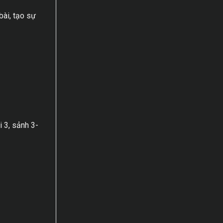
bài, tạo sự
i 3, sảnh 3-