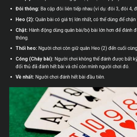
Đôi thông:
Ba cặp đôi liên tiếp nhau (ví dụ: đôi 3, đôi 4, 
Heo (2):
Quân bài có giá trị lớn nhất, có thể dùng để chặn
Chặt:
Hành động dùng quân bài/bộ bài lớn hơn để đánh đè 
thông.
Thối heo:
Người chơi còn giữ quân Heo (2) đến cuối cùng 
Cóng (Cháy bài):
Người chơi không thể đánh được bất kỳ
đối thủ đã đánh hết bài và chỉ còn mình người chơi đó.
Về nhất:
Người chơi đánh hết bài đầu tiên.