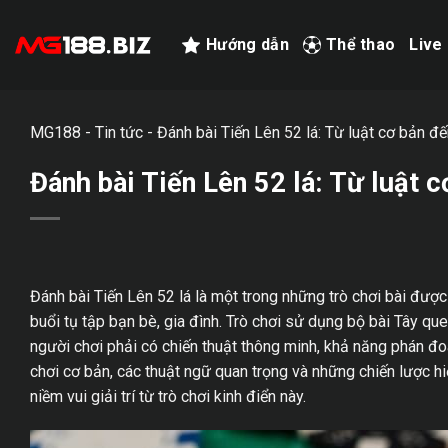
Hướng dẫn
Thể thao
Live
MG188
-
Tin tức
-
Đánh bài Tiến Lên 52 lá: Từ luật cơ bản đế
Đánh bài Tiến Lên 52 lá: Từ luật c
Đánh bài Tiến Lên 52 lá là một trong những trò chơi bài được 
buổi tụ tập bạn bè, gia đình. Trò chơi sử dụng bộ bài Tây que
người chơi phải có chiến thuật thông minh, khả năng phán đ
chơi cơ bản, các thuật ngữ quan trọng và những chiến lược hi
niềm vui giải trí từ trò chơi kinh điển này.