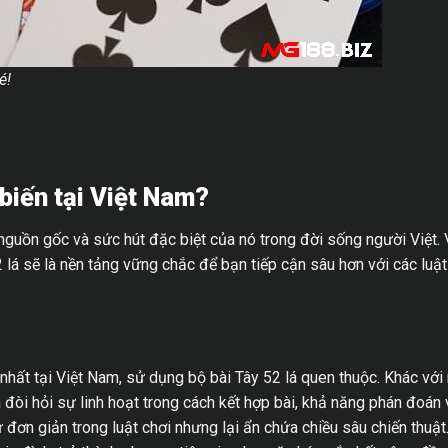
é!
 biến tại Việt Nam?
 nguồn gốc và sức hút đặc biệt của nó trong đời sống người Việt. 
 lá sẽ là nền tảng vững chắc để bạn tiếp cận sâu hơn với các luật 
nhất tại Việt Nam, sử dụng bộ bài Tây 52 lá quen thuộc. Khác với 
á đòi hỏi sự linh hoạt trong cách kết hợp bài, khả năng phán đoán
đơn giản trong luật chơi nhưng lại ẩn chứa chiều sâu chiến thuật.