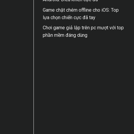
Game chặt chém offline cho iOS: Top
lựa chọn chiến cực đã tay
Chơi game giả lập trên pc mượt với top
phần mềm đáng dùng