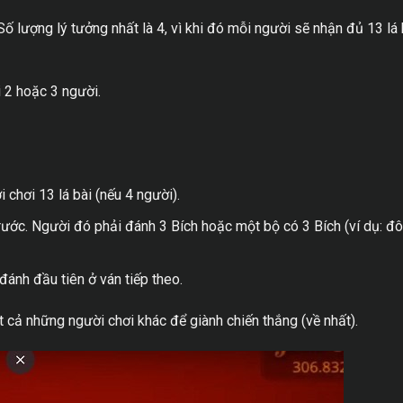
ố lượng lý tưởng nhất là 4, vì khi đó mỗi người sẽ nhận đủ 13 lá 
i 2 hoặc 3 người.
 chơi 13 lá bài (nếu 4 người).
rước. Người đó phải đánh 3 Bích hoặc một bộ có 3 Bích (ví dụ: đô
 đánh đầu tiên ở ván tiếp theo.
 cả những người chơi khác để giành chiến thắng (về nhất).