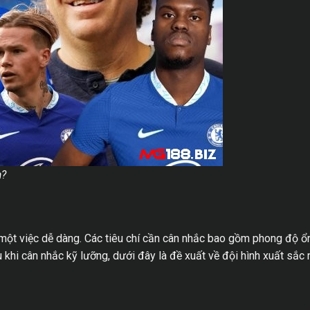
a?
một việc dễ dàng. Các tiêu chí cần cân nhắc bao gồm phong độ ổ
 khi cân nhắc kỹ lưỡng, dưới đây là đề xuất về đội hình xuất sắc 