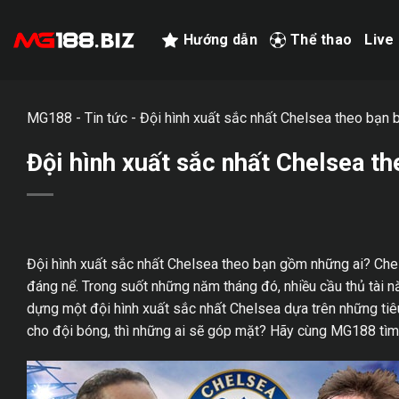
Hướng dẫn
Thể thao
Live
MG188
-
Tin tức
-
Đội hình xuất sắc nhất Chelsea theo bạn
Đội hình xuất sắc nhất Chelsea t
Đội hình xuất sắc nhất Chelsea theo bạn gồm những ai? Chel
đáng nể. Trong suốt những năm tháng đó, nhiều cầu thủ tài n
dựng một đội hình xuất sắc nhất Chelsea dựa trên những tiê
cho đội bóng, thì những ai sẽ góp mặt? Hãy cùng MG188 tìm 