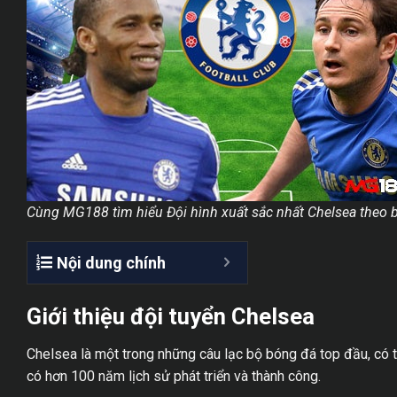
Cùng MG188 tìm hiểu Đội hình xuất sắc nhất Chelsea theo 
Nội dung chính
Giới thiệu đội tuyển Chelsea
Chelsea là một trong những câu lạc bộ bóng đá top đầu, có 
có hơn 100 năm lịch sử phát triển và thành công.