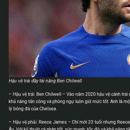
Hậu vệ trái đầy tài năng Ben Chilwell
– Hậu vệ trái: Ben Chilwell – Vào năm 2020 hậu vệ cánh trái 
khả năng tấn công và phòng ngự luôn giữ mức tốt. Anh là một
lý bóng đá của Chelsea.
– Hậu vệ phải: Reece James – Chỉ mới 23 tuổi nhưng Reece 
Âu. Với kỹ thuật cá nhân tốt, sức mạnh, tốc độ và khả năng 