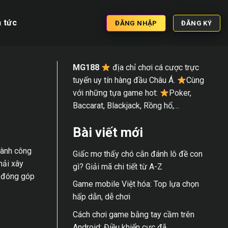
n tức
ĐĂNG NHẬP
ĐĂNG KÝ
MG188
địa chỉ chơi cá cược trực
tuyến uy tín hàng đầu Châu Á.
Cùng
với những tựa game hot:
Poker,
Baccarat, Blackjack, Rồng hổ,…
Bài viết mới
hành công
Giấc mơ thấy chó cắn đánh lô đề con
hải xây
gì? Giải mã chi tiết từ A-Z
à đóng góp
Game mobile Việt hóa: Top lựa chọn
hấp dẫn, dễ chơi
Cách chơi game bằng tay cầm trên
Android: Điều khiển cực đã