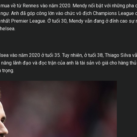
 mua về từ Rennes vào năm 2020. Mendy nổi bật với những pha c
g ngự. Anh đã góp công lớn vào chức vô địch Champions League 
nhất Premier League. Ở tuổi 30, Mendy vẫn đang ở đỉnh cao sự n
Chelsea.
sea vào năm 2020 ở tuổi 35. Tuy nhiên, ở tuổi 38, Thiago Silva v
ả năng lãnh đạo và đọc trận của anh là tài sản vô giá cho hàng th
 trọng.