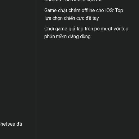
Game chặt chém offline cho iOS: Top
lựa chọn chiến cực đã tay
Chơi game giả lập trên pc mượt với top
phần mềm đáng dùng
Chelsea đã