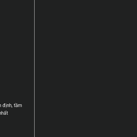
n định, tầm
nhất