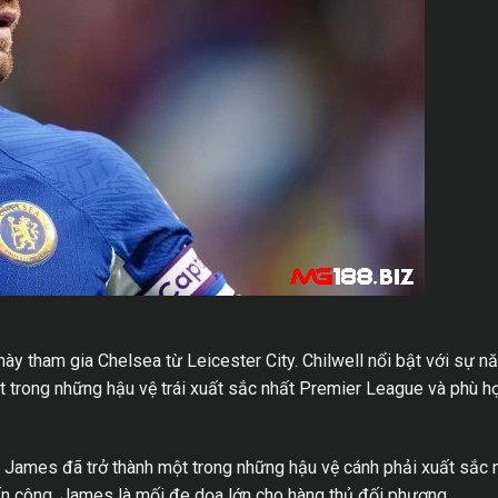
này tham gia Chelsea từ Leicester City. Chilwell nổi bật với sự n
 trong những hậu vệ trái xuất sắc nhất Premier League và phù hợp
James đã trở thành một trong những hậu vệ cánh phải xuất sắc 
tấn công, James là mối đe dọa lớn cho hàng thủ đối phương.