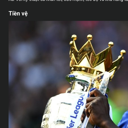
Tiền vệ