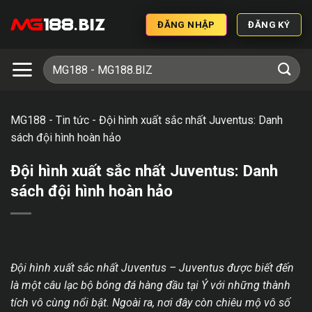
ĐĂNG NHẬP
ĐĂNG KÝ
MG188
-
Tin tức
-
Đội hình xuất sắc nhất Juventus: Danh
sách đội hình hoàn hảo
Đội hình xuất sắc nhất Juventus: Danh
sách đội hình hoàn hảo
Đội hình xuất sắc nhất Juventus – Juventus được biết đến
là một câu lạc bộ bóng đá hàng đầu tại Ý với những thành
tích vô cùng nổi bật. Ngoài ra, nơi đây còn chiêu mộ vô số