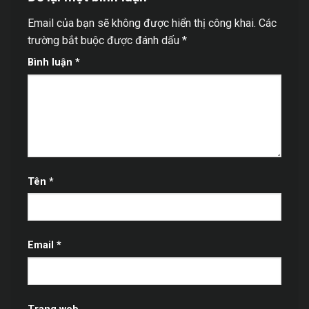
Email của bạn sẽ không được hiển thị công khai.
Các
trường bắt buộc được đánh dấu
*
Bình luận
*
Tên
*
Email
*