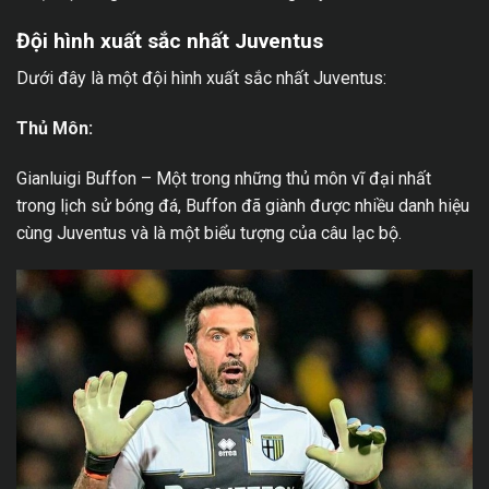
Đội hình xuất sắc nhất Juventus
Dưới đây là một đội hình xuất sắc nhất Juventus:
Thủ Môn:
Gianluigi Buffon – Một trong những thủ môn vĩ đại nhất
trong lịch sử bóng đá, Buffon đã giành được nhiều danh hiệu
cùng Juventus và là một biểu tượng của câu lạc bộ.