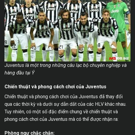
Juventus là một trong những câu lạc bộ chuyên nghiệp và
hàng đầu tại Ý
Chiến thuật và phong cách chơi của Juventus
Chiến thuật và phong cách chơi của Juventus đã thay đổi
qua các thời kỳ và dưới sự dẫn dắt của các HLV khác nhau.
Tuy nhiên, có một số đặc điểm chung về chiến thuật và
phong cách chơi của Juventus mà có thể được nhận ra:
Phòng ngự chắc chắn: