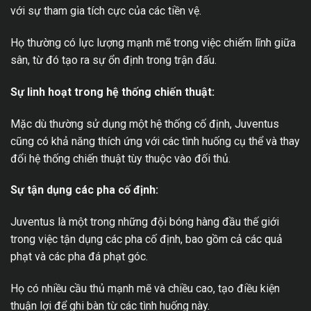
với sự tham gia tích cực của các tiền vệ.
Họ thường có lực lượng mạnh mẽ trong việc chiếm lĩnh giữa
sân, từ đó tạo ra sự ổn định trong trận đấu.
Sự linh hoạt trong hệ thống chiến thuật:
Mặc dù thường sử dụng một hệ thống cố định, Juventus
cũng có khả năng thích ứng với các tình huống cụ thể và thay
đổi hệ thống chiến thuật tùy thuộc vào đối thủ.
Sự tận dụng các pha cố định:
Juventus là một trong những đội bóng hàng đầu thế giới
trong việc tận dụng các pha cố định, bao gồm cả các quả
phạt và các pha đá phạt góc.
Họ có nhiều cầu thủ mạnh mẽ và chiều cao, tạo điều kiện
thuận lợi để ghi bàn từ các tình huống này.