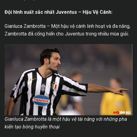
Đội hình xuất sắc nhất Juventus – Hậu Vệ Cánh:
Gianluca Zambrotta – Một hậu vệ cánh linh hoạt và đa năng,
Zambrotta đã cống hiến cho Juventus trong nhiều mùa giải.
Gianluca Zambrotta là một hậu vệ tài năng với những pha
kiến tạo bóng huyền thoại