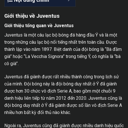
Giới thiệu về Juventus
Giới thiệu tổng quan về Juventus
Juventus là một câu lạc bộ bóng đá hàng đầu Ý và là một
trong những câu lạc bộ nổi tiếng nhất trên toàn cầu. Được
thành lập vào năm 1897. Biệt danh của đội bóng là “Bà đầm
già” hoặc “La Vecchia Signora” trong tiếng Ý, có nghĩa là “bà
cô già”.
Juventus đã giành được rất nhiều thành công trong lịch sử
của mình. Đội bóng này là đội bóng duy nhất ở Ý đã giành
được hơn 30 chức vô địch Serie A, bao gồm một chuỗi 9
danh hiệu liên tiếp từ năm 2012 đến 2020. Juventus cũng là
đội bóng duy nhất ở Ý đã giành được số lần vô địch Serie A
nhiều hơn bất kỳ đối thủ nào khác.
Ngoài ra, Juventus cũng đã giành được nhiều danh hiệu quốc