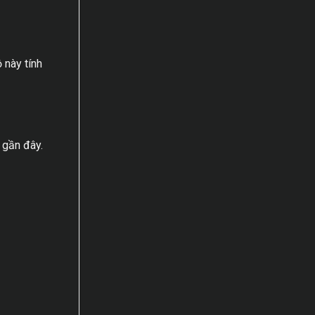
 này tính
 gần đây.