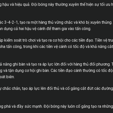
ng hậu và hiệu quả. Đội bóng này thường xuyên thể hiện sự tối ưu 
ặc 3-4-2-1, tạo ra một hàng thủ vững chắc và khó bị xuyên thủng.
ận dụng cả hai hậu vệ cánh để tham gia vào tấn công.
úp kiểm soát trò chơi và tạo ra cơ hội cho các tiền đạo. Tiền vệ tr
ha tấn công, trong khi các tiền vệ cánh có tốc độ và khả năng cắt
ả năng ghi bàn và tạo ra áp lực lớn đối với hàng thủ đối phương. 
ng và tận dụng cơ hội ghi bàn. Các tiền đạo cánh thường có tốc độ
oát biên.
ự chắc chắn, tạo áp lực lên đối thủ và cố gắng cắt đứt các đườn
g phá và đầy sức mạnh. Đội bóng này luôn cố gắng tạo ra những