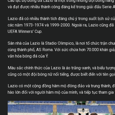
Câu lạc bộ bóng đá Lazio là một trong những đội bóng hàng đ
và đạt được nhiều thành công đáng kể trong giải đấu Serie A
Lazio đã có nhiều thành tích đáng chú ý trong suốt lịch sử củ
các năm 1973-1974 và 1999-2000. Ngoài ra, Lazio cũng đã già
UEFA Winners’ Cup.
Sân nhà của Lazio là Stadio Olimpico, là nơi tổ chức trận ch
cùng thành phố, AS Roma. Với sức chứa hơn 70.000 khán giả,
văn hóa bóng đá của Ý.
Màu sắc chính thức của Lazio là áo trắng-xanh, và biểu tượn
cũng có một đội bóng nữ nổi tiếng, được biết đến với tên gọi
Lazio có một cộng đồng hâm mộ đông đảo và trung thành, đượ
hào lớn đối với người hâm mộ của mình, và tiếp tục tham gia