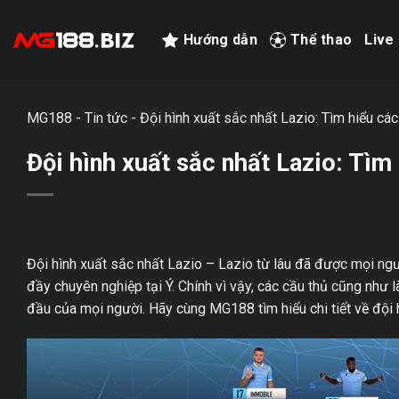
Hướng dẫn
Thể thao
Live
MG188
-
Tin tức
-
Đội hình xuất sắc nhất Lazio: Tìm hiểu các
Đội hình xuất sắc nhất Lazio: Tìm
Đội hình xuất sắc nhất Lazio – Lazio từ lâu đã được mọi ngư
đầy chuyên nghiệp tại Ý. Chính vì vậy, các cầu thủ cũng như 
đầu của mọi người. Hãy cùng MG188 tìm hiểu chi tiết về đội 