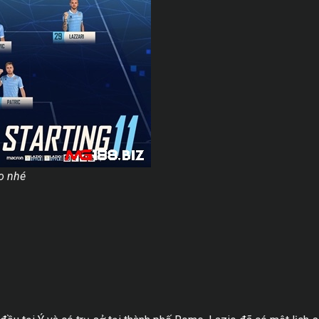
io nhé