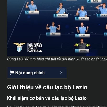
Cùng MG188 tìm hiểu chi tiết về đội hình xuất sắc nhất Laz
Nội dung chính
Giới thiệu về câu lạc bộ Lazio
Khái niệm cơ bản về câu lạc bộ Lazio