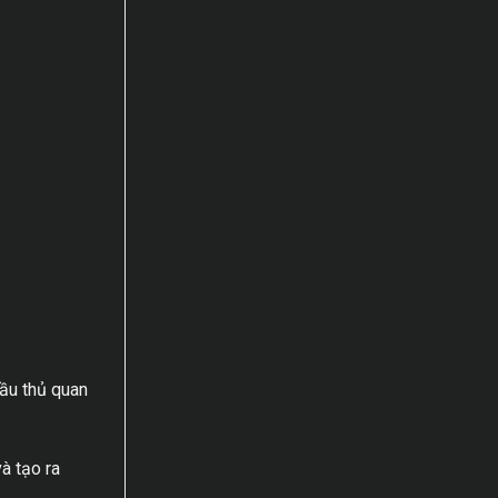
cầu thủ quan
à tạo ra