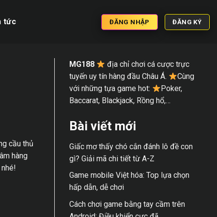
n tức
ĐĂNG NHẬP
ĐĂNG KÝ
MG188
địa chỉ chơi cá cược trực
tuyến uy tín hàng đầu Châu Á.
Cùng
với những tựa game hot:
Poker,
Baccarat, Blackjack, Rồng hổ,…
Bài viết mới
ng cầu thủ
Giấc mơ thấy chó cắn đánh lô đề con
 tâm hàng
gì? Giải mã chi tiết từ A-Z
 nhé!
Game mobile Việt hóa: Top lựa chọn
hấp dẫn, dễ chơi
Cách chơi game bằng tay cầm trên
Android: Điều khiển cực đã