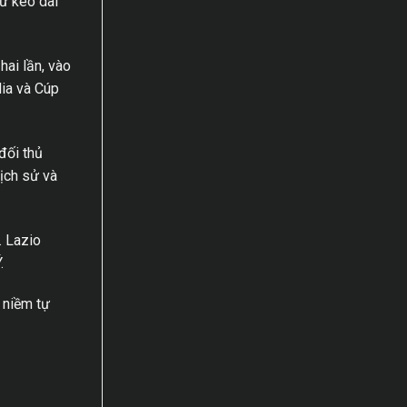
sử kéo dài
hai lần, vào
lia và Cúp
đối thủ
ịch sử và
. Lazio
.
 niềm tự