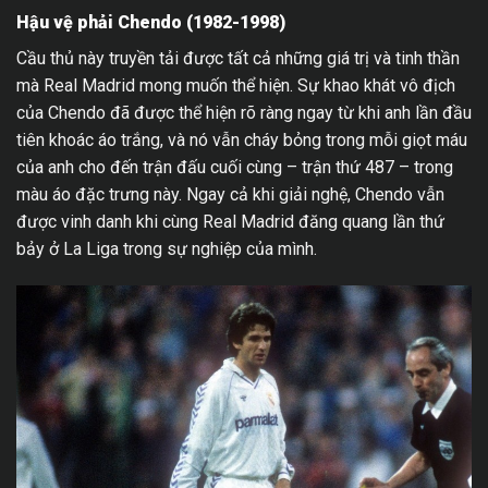
Hậu vệ phải Chendo (1982-1998)
Cầu thủ này truyền tải được tất cả những giá trị và tinh thần
mà Real Madrid mong muốn thể hiện. Sự khao khát vô địch
của Chendo đã được thể hiện rõ ràng ngay từ khi anh lần đầu
tiên khoác áo trắng, và nó vẫn cháy bỏng trong mỗi giọt máu
của anh cho đến trận đấu cuối cùng – trận thứ 487 – trong
màu áo đặc trưng này. Ngay cả khi giải nghệ, Chendo vẫn
được vinh danh khi cùng Real Madrid đăng quang lần thứ
bảy ở La Liga trong sự nghiệp của mình.