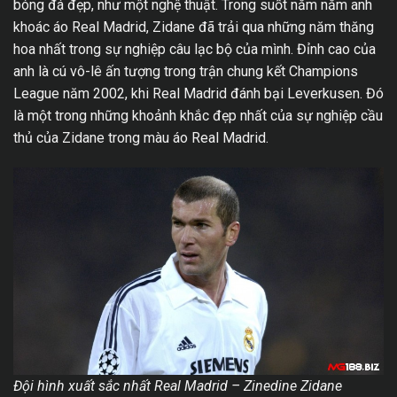
bóng đá đẹp, như một nghệ thuật. Trong suốt năm năm anh
khoác áo Real Madrid, Zidane đã trải qua những năm thăng
hoa nhất trong sự nghiệp câu lạc bộ của mình. Đỉnh cao của
anh là cú vô-lê ấn tượng trong trận chung kết Champions
League năm 2002, khi Real Madrid đánh bại Leverkusen. Đó
là một trong những khoảnh khắc đẹp nhất của sự nghiệp cầu
thủ của Zidane trong màu áo Real Madrid.
Đội hình xuất sắc nhất Real Madrid – Zinedine Zidane