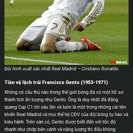
Đội hình xuất sắc nhất Real Madrid – Cristiano Ronaldo
Tiền vệ lệch trái Francisco Gento (1953-1971)
Không có cầu thủ nào trong thế giới bóng đá có một hồ sơ
thành tích ấn tượng như Gento. Ông là duy nhất đã đăng
quang Cup C1 tới sáu lần và luôn là một trong những cái tên
khiến Real Madrid và mọi thế hệ CĐV của đội bóng tự hào và
kiêu hãnh. Trên sân cỏ, Gento được biết đến với tốc độ
nhanh như chớp bên cánh và năng lượng thi đấu không