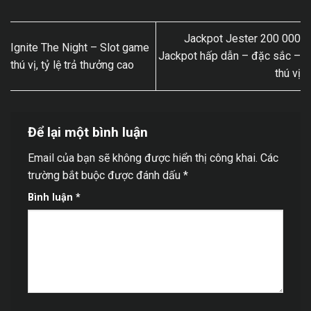
Jackpot Jester 200 000
Ignite The Night – Slot game
Jackpot hấp dẫn – đặc sắc –
thú vị, tỷ lệ trả thưởng cao
thú vị
Để lại một bình luận
Email của bạn sẽ không được hiển thị công khai.
Các
trường bắt buộc được đánh dấu
*
Bình luận
*