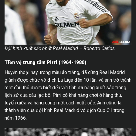
Đội hình xuất sắc nhất Real Madrid – Roberto Carlos
Tiền vệ trung tâm Pirri (1964-1980)
Huyền thoại này, trong màu áo trắng, đã cùng Real Madrid
giành được chức vô địch La Liga đến 10 lần, và anh trở thành
một cầu thủ được biết đến với tính đa năng xuất sắc trong
lịch sử của câu lạc bộ. Pirri có khả năng chơi ở hàng thủ,
tuyến giữa và hàng công một cách xuất sắc. Anh cũng là
thành viên của đội hình Real Madrid vô địch Cup C1 trong
năm 1966.