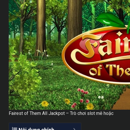
Fairest of Them All Jackpot – Trò chơi slot mê hoặc
Nội dung chính