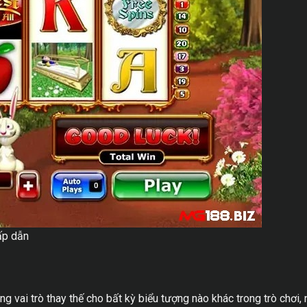
hấp dẫn
 vai trò thay thế cho bất kỳ biểu tượng nào khác trong trò chơi, 