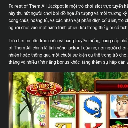
Fairest of Them All Jackpot là một trò chơi slot trực tuyến h
này thu hút người chơi bởi đồ họa ấn tượng và môi trường kỳ
công chúa, hoàng tử, và các nhân vật phản diện cổ điển, trò
người chơi vào một hành trình phiêu lưu trong thế giới cổ tích
Trò chơi có cấu trúc cuộn và hàng truyền thống, cung cấp nhi
of Them All chính là tính năng jackpot của nó, nơi người chơ
nhiên hoặc thông qua một chuỗi sự kiện cụ thể trong trò chơi
thắng và nhiều tính năng bonus khác, tăng thêm sự hấp dẫn v