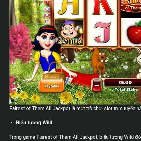
Fairest of Them All Jackpot là một trò chơi slot trực tuyến 
Biểu tượng Wild
Trong game Fairest of Them All Jackpot, biểu tượng Wild đóng