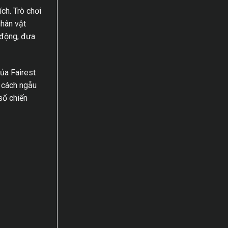
ch. Trò chơi
nhân vật
 động, đưa
của Fairest
t cách ngẫu
số chiến