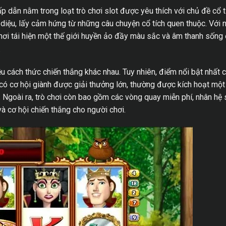
ấp dẫn nằm trong loạt trò chơi slot được yêu thích với chủ đề cổ tí
 diệu, lấy cảm hứng từ những câu chuyện cổ tích quen thuộc. Với 
 chơi tái hiện một thế giới huyền ảo đầy màu sắc và âm thanh sống
.
ều cách thức chiến thắng khác nhau. Tuy nhiên, điểm nổi bật nhất 
i có cơ hội giành được giải thưởng lớn, thường được kích hoạt mộ
. Ngoài ra, trò chơi còn bao gồm các vòng quay miễn phí, nhân hệ 
à cơ hội chiến thắng cho người chơi.