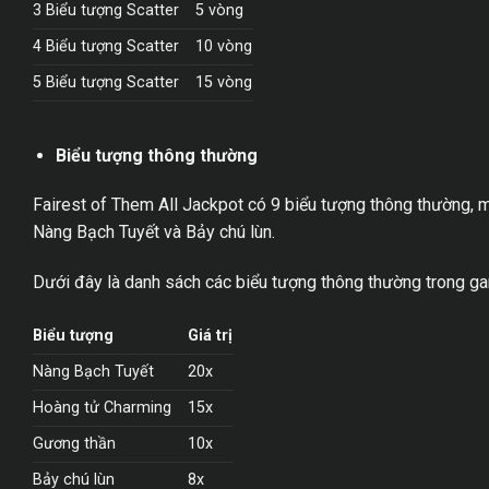
3 Biểu tượng Scatter
5 vòng
4 Biểu tượng Scatter
10 vòng
5 Biểu tượng Scatter
15 vòng
Biểu tượng thông thường
Fairest of Them All Jackpot có 9 biểu tượng thông thường, m
Nàng Bạch Tuyết và Bảy chú lùn.
Dưới đây là danh sách các biểu tượng thông thường trong gam
Biểu tượng
Giá trị
Nàng Bạch Tuyết
20x
Hoàng tử Charming
15x
Gương thần
10x
Bảy chú lùn
8x