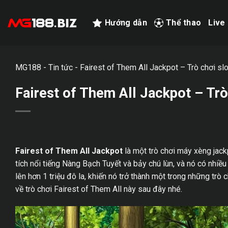
Hướng dẫn
Thể thao
Live
MG188
-
Tin tức
-
Fairest of Them All Jackpot – Trò chơi sl
Fairest of Them All Jackpot – Tr
Fairest of Them All Jackpot
là một trò chơi máy xèng jack
tích nổi tiếng Nàng Bạch Tuyết và bảy chú lùn, và nó có nhiề
lên hơn 1 triệu đô la, khiến nó trở thành một trong những trò c
về trò chơi Fairest of Them All này sau đây nhé.