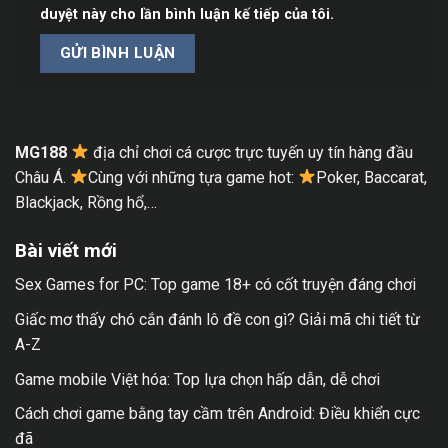
duyệt này cho lần bình luận kế tiếp của tôi.
MG188
địa chỉ chơi cá cược trực tuyến uy tín hàng đầu
Châu Á.
Cùng với những tựa game hot:
Poker, Baccarat,
Blackjack, Rồng hổ,…
Bài viết mới
Sex Games for PC: Top game 18+ có cốt truyện đáng chơi
Giấc mơ thấy chó cắn đánh lô đề con gì? Giải mã chi tiết từ
A-Z
Game mobile Việt hóa: Top lựa chọn hấp dẫn, dễ chơi
Cách chơi game bằng tay cầm trên Android: Điều khiển cực
đã