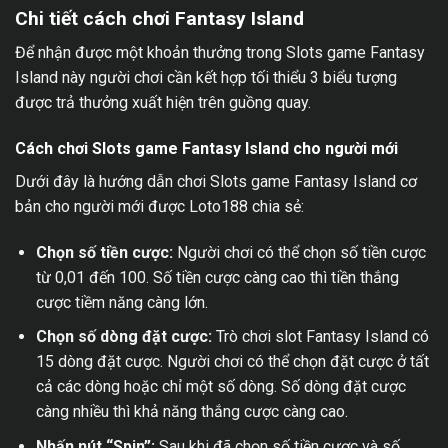
Chi tiết cách chơi Fantasy Island
Để nhận được một khoản thưởng trong Slots game Fantasy
Island này người chơi cần kết hợp tối thiểu 3 biểu tượng
được trả thưởng xuất hiện trên guồng quay.
Cách chơi Slots game Fantasy Island cho người mới
Dưới đây là hướng dẫn chơi Slots game Fantasy Island cơ
bản cho người mới được Loto188 chia sẻ:
Chọn số tiền cược:
Người chơi có thể chọn số tiền cược
từ 0,01 đến 100. Số tiền cược càng cao thì tiền thắng
cược tiềm năng càng lớn.
Chọn số dòng đặt cược:
Trò chơi slot Fantasy Island có
15 dòng đặt cược. Người chơi có thể chọn đặt cược ở tất
cả các dòng hoặc chỉ một số dòng. Số dòng đặt cược
càng nhiều thì khả năng thắng cược càng cao.
Nhấn nút “Spin”:
Sau khi đã chọn số tiền cược và số