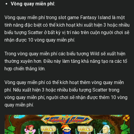
Vòng quay miễn phí:
Vòng quay miễn phí trong slot game Fantasy Island là một
tính năng đặc biệt có thể kích hoạt khi xuất hiện 3 hoặc nhiều
biểu tượng Scatter ở bất kỳ vị trí nào trên cuộn người chơi sẽ
nhận được 10 vòng quay miễn phí.
Trong vòng quay miễn phí các biểu tượng Wild sẽ xuất hiện
thường xuyên hơn. Điều này làm tăng khả năng tạo ra các tổ
hợp chiến thắng lớn.
Vòng quay miễn phí có thể kích hoạt thêm vòng quay miễn
phí. Nếu xuất hiện 3 hoặc nhiều biểu tượng Scatter trong
vòng quay miễn phí, người chơi sẽ nhận được thêm 10 vòng
quay miễn phí.