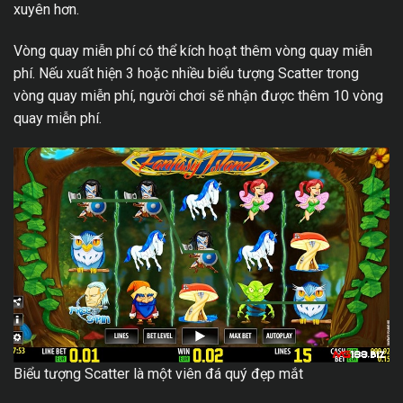
xuyên hơn.
Vòng quay miễn phí có thể kích hoạt thêm vòng quay miễn
phí. Nếu xuất hiện 3 hoặc nhiều biểu tượng Scatter trong
vòng quay miễn phí, người chơi sẽ nhận được thêm 10 vòng
quay miễn phí.
Biểu tượng Scatter là một viên đá quý đẹp mắt