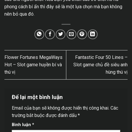
phong cách bí ẩn thì đây sẽ là một lựa chọn mà bạn không
nên bỏ qua đó.
Flower Fortunes MegaWays
Fantastic Four 50 Lines –
Hot – Slot game huyền bí và
Slot game chủ đề siêu anh
thú vị
hùng thú vị
Để lại một bình luận
Email của bạn sẽ không được hiển thị công khai.
Các
trường bắt buộc được đánh dấu
*
Bình luận
*