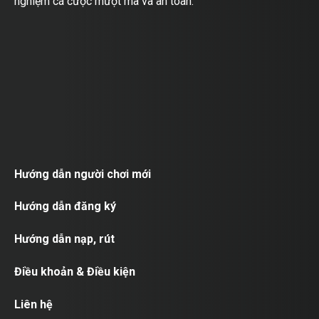
nghiệm cá cược mượt mà và an toàn.
Hướng dẫn người chơi mới
Hướng dẫn đăng ký
Hướng dẫn nạp, rút
Điều khoản & Điều kiện
Liên hệ