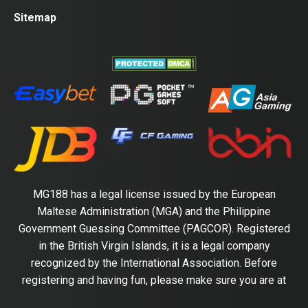
Sitemap
MG188 has a legal license issued by the European
Maltese Administration (MGA) and the Philippine
Government Guessing Committee (PAGCOR). Registered
in the British Virgin Islands, it is a legal company
recognized by the International Association. Before
registering and having fun, please make sure you are at