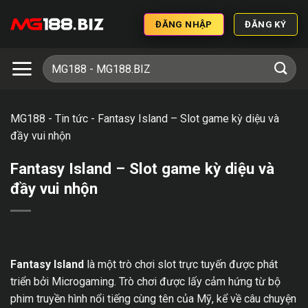
ĐĂNG NHẬP
ĐĂNG KÝ
MG188
-
Tin tức
-
Fantasy Island – Slot game kỳ diệu và
đầy vui nhộn
Fantasy Island – Slot game kỳ diệu và
đầy vui nhộn
Fantasy Island
là một trò chơi slot trực tuyến được phát
triển bởi Microgaming. Trò chơi được lấy cảm hứng từ bộ
phim truyền hình nổi tiếng cùng tên của Mỹ, kể về câu chuyện