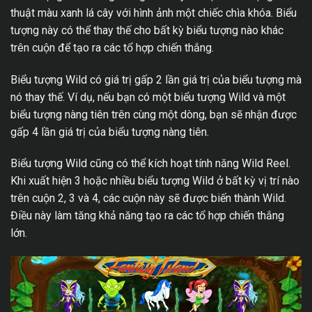
thuật màu xanh lá cây với hình ảnh một chiếc chìa khóa. Biểu
tượng này có thể thay thế cho bất kỳ biểu tượng nào khác
trên cuộn để tạo ra các tổ hợp chiến thắng.
Biểu tượng Wild có giá trị gấp 2 lần giá trị của biểu tượng mà
nó thay thế. Ví dụ, nếu bạn có một biểu tượng Wild và một
biểu tượng nàng tiên trên cùng một dòng, bạn sẽ nhận được
gấp 4 lần giá trị của biểu tượng nàng tiên.
Biểu tượng Wild cũng có thể kích hoạt tính năng Wild Reel.
Khi xuất hiện 3 hoặc nhiều biểu tượng Wild ở bất kỳ vị trí nào
trên cuộn 2, 3 và 4, các cuộn này sẽ được biến thành Wild.
Điều này làm tăng khả năng tạo ra các tổ hợp chiến thắng
lớn.