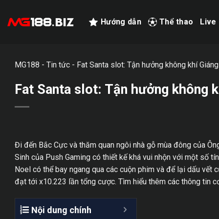
Hướng dẫn
Thể thao
Live
MG188
-
Tin tức
-
Fat Santa slot: Tận hưởng không khí Giáng 
Fat Santa slot: Tận hưởng không k
Đi đến Bắc Cực và thăm quan ngôi nhà gỗ mùa đông của Ông
Sinh của Push Gaming có thiết kế khá vui nhộn với một số tín
Noel có thể bay ngang qua các cuộn phim và để lại dấu vết c
đạt tới x10.223 lần tổng cược. Tìm hiểu thêm các thông tin cơ
Nội dung chính