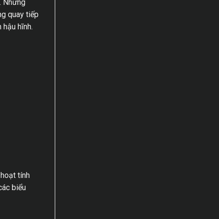
g. Những
ng quay tiếp
 hậu hĩnh.
hoạt tính
các biểu