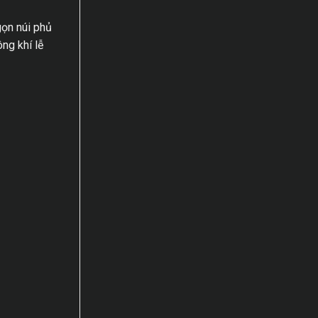
gọn núi phủ
ng khí lễ