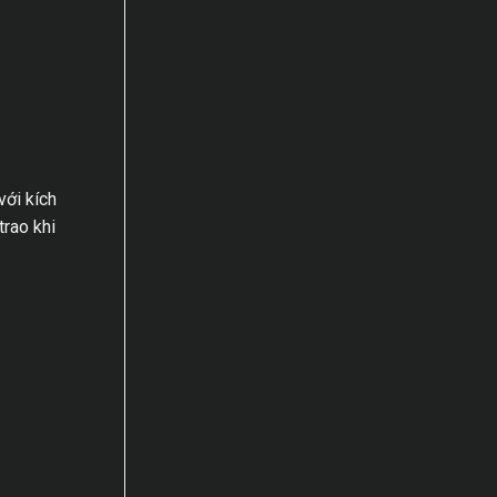
với kích
rao khi