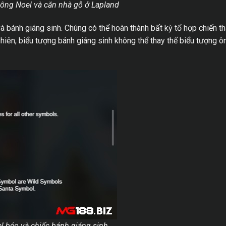
hông Noel và căn nhà gỗ ở Lapland
và bánh giáng sinh. Chúng có thể hoàn thành bất kỳ tổ hợp chiến t
nhiên, biểu tượng bánh giáng sinh không thể thay thế biểu tượng ô
el béo và chiếc bánh giáng sinh