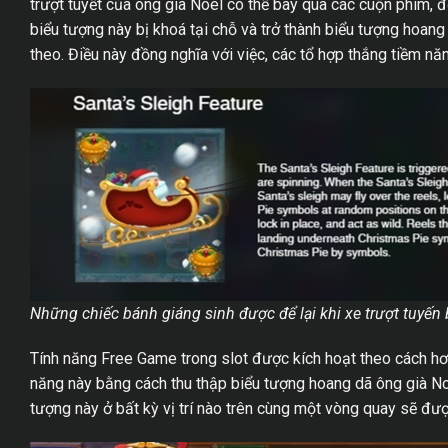
trượt tuyết của ông già Noel có thể bay qua các cuộn phim, để
biểu tượng này bị khoá tại chỗ và trở thành biểu tượng hoang
theo. Điều này đồng nghĩa với việc, các tổ hợp thắng tiềm n
Những chiếc bánh giáng sinh được để lại khi xe trượt tuyến
Tính năng Free Game trong slot được kích hoạt theo cách hơi 
năng này bằng cách thu thập biểu tượng hoang dã ông già No
tượng này ở bất kỳ vị trí nào trên cùng một vòng quay sẽ đư