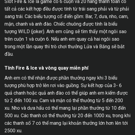
Slot Fire & Ice là game có 6 cuộn và 20 hàng thanh toán có
tất cả các kết hợp đều được tính từ trái sang phải và từ phải
sang trái. Các biểu tượng cổ điển gồm: Bar, 7, dưa, nho, cam,
mận, chanh và anh đào. Chiếc chuông được tính là biểu
tượng WILD (joker). Anh em cũng sẽ tìm thấy một ngôi sao
trên cuộn 1 và cuộn 6. Nếu anh em quay cả hai ngôi sao
trong một lần quay thì trò chơi thưởng Lửa và Băng sẽ bắt
đầu.
Tính Fire & Ice và vòng quay miễn phí
Anh em có thể nhận được phần thưởng ngay khi 3 biểu
tượng phù hợp trở lên rơi vào guồng. Sự kết hợp của 3- 6
quả chanh hoặc quả anh đào có thể giúp anh em kiếm được
từ 2 đến 100 xu. Cam và mận có thể thưởng từ 5 đến 200
xu. Nho và dưa hấu có thể mang lại phần thưởng từ 10 đến
500 xu. Các thanh có thể thưởng từ 20 đến 1000 xu, trong khi
các thanh số 7 có thể mang lại khoản thưởng lớn hơn lên tới
2500 xu.