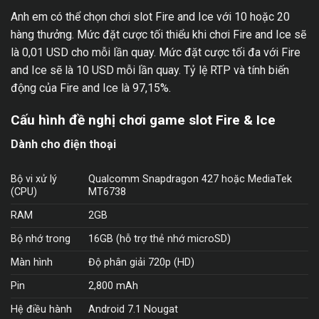
Anh em có thể chọn chơi slot Fire and Ice với 10 hoặc 20
hàng thưởng. Mức đặt cược tối thiểu khi chơi Fire and Ice sẽ
là 0,01 USD cho mỗi lần quay. Mức đặt cược tối đa với Fire
and Ice sẽ là 10 USD mỗi lần quay. Tỷ lệ RTP và tính biến
động của Fire and Ice là 97,15%.
Cấu hình đề nghị chơi game slot Fire & Ice
Dành cho điện thoại
Bộ vi xử lý
Qualcomm Snapdragon 427 hoặc MediaTek
(CPU)
MT6738
RAM
2GB
Bộ nhớ trong
16GB (hỗ trợ thẻ nhớ microSD)
Màn hình
Độ phân giải 720p (HD)
Pin
2,800 mAh
Hệ điều hành
Android 7.1 Nougat