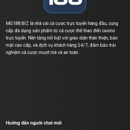
MG188.BIZ là nhà cái cá cược trực tuyến hàng đầu, cung
cấp đa dạng sản phẩm từ cá cược thể thao đến casino
trực tuyến. Nền tảng nổi bật với giao diện thân thiện, bảo
mật cao cấp, và dịch vụ khách hàng 24/7, đảm bảo trải
nghiệm cá cược mượt mà và an toàn.
Hướng dẫn người chơi mới