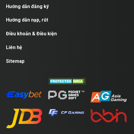
Hướng dẫn đăng ký
Hướng dẫn nạp, rút
Điều khoản & Điều kiện
Liên hệ
Sitemap