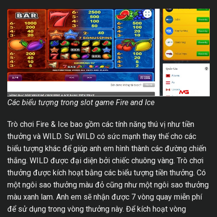
Các biểu tượng trong slot game Fire and Ice
Trò chơi Fire & Ice bao gồm các tính năng thú vị như tiền
thưởng và WILD. Sự WILD có sức mạnh thay thế cho các
biểu tượng khác để giúp anh em hình thành các đường chiến
thắng. WILD được đại diện bởi chiếc chuông vàng. Trò chơi
thưởng được kích hoạt bằng các biểu tượng tiền thưởng. Có
một ngôi sao thưởng màu đỏ cũng như một ngôi sao thưởng
màu xanh lam. Anh em sẽ nhận được 7 vòng quay miễn phí
để sử dụng trong vòng thưởng này. Để kích hoạt vòng