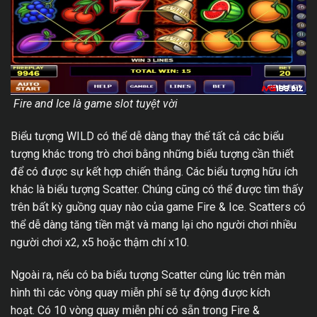
Fire and Ice là game slot tuyệt vời
Biểu tượng WILD có thể dễ dàng thay thế tất cả các biểu
tượng khác trong trò chơi bằng những biểu tượng cần thiết
để có được sự kết hợp chiến thắng. Các biểu tượng hữu ích
khác là biểu tượng Scatter. Chúng cũng có thể được tìm thấy
trên bất kỳ guồng quay nào của game Fire & Ice. Scatters có
thể dễ dàng tăng tiền mặt và mang lại cho người chơi nhiều
người chơi x2, x5 hoặc thậm chí x10.
Ngoài ra, nếu có ba biểu tượng Scatter cùng lúc trên màn
hình thì các vòng quay miễn phí sẽ tự động được kích
hoạt. Có 10 vòng quay miễn phí có sẵn trong Fire &