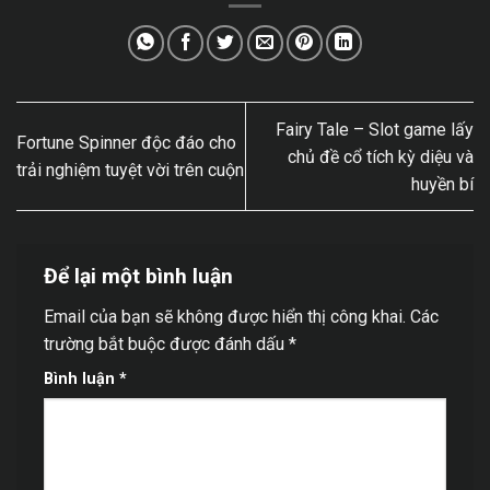
Fairy Tale – Slot game lấy
Fortune Spinner độc đáo cho
chủ đề cổ tích kỳ diệu và
trải nghiệm tuyệt vời trên cuộn
huyền bí
Để lại một bình luận
Email của bạn sẽ không được hiển thị công khai.
Các
trường bắt buộc được đánh dấu
*
Bình luận
*