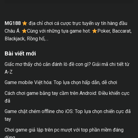
MG188
địa chỉ chơi cá cược trực tuyến uy tín hàng đầu
Châu Á.
Cùng với những tựa game hot:
Poker, Baccarat,
Blackjack, Rồng hổ,…
Bài viết mới
Giấc mơ thấy chó cắn đánh lô đề con gì? Giải mã chi tiết từ
A-Z
Game mobile Việt hóa: Top lựa chọn hấp dẫn, dễ chơi
Cách chơi game bằng tay cầm trên Android: Điều khiển cực
đã
Game chặt chém offline cho iOS: Top lựa chọn chiến cực đã
tay
Chơi game giả lập trên pc mượt với top phần mềm đáng
dùng