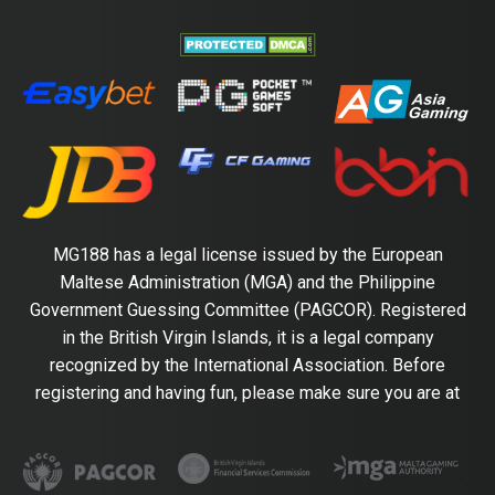
MG188 has a legal license issued by the European
Maltese Administration (MGA) and the Philippine
Government Guessing Committee (PAGCOR). Registered
in the British Virgin Islands, it is a legal company
recognized by the International Association. Before
registering and having fun, please make sure you are at