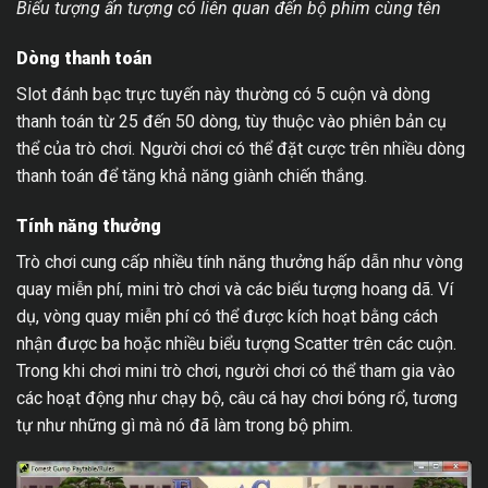
Biểu tượng ấn tượng có liên quan đến bộ phim cùng tên
Dòng thanh toán
Slot đánh bạc trực tuyến này thường có 5 cuộn và dòng
thanh toán từ 25 đến 50 dòng, tùy thuộc vào phiên bản cụ
thể của trò chơi. Người chơi có thể đặt cược trên nhiều dòng
thanh toán để tăng khả năng giành chiến thắng.
Tính năng thưởng
Trò chơi cung cấp nhiều tính năng thưởng hấp dẫn như vòng
quay miễn phí, mini trò chơi và các biểu tượng hoang dã. Ví
dụ, vòng quay miễn phí có thể được kích hoạt bằng cách
nhận được ba hoặc nhiều biểu tượng Scatter trên các cuộn.
Trong khi chơi mini trò chơi, người chơi có thể tham gia vào
các hoạt động như chạy bộ, câu cá hay chơi bóng rổ, tương
tự như những gì mà nó đã làm trong bộ phim.