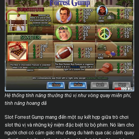
Hệ thống tính năng thưởng thú vị như vòng quay miễn phí,
tính năng hoang dã
Slot Forrest Gump mang đến một sự kết hợp giữa trò chơi
slot thú vị và những kỷ niệm đặc biệt từ bộ phim. Nó làm cho
người chơi có cảm giác như đang du hành qua các cảnh quay