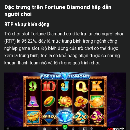
Đặc trưng trên Fortune Diamond hấp dẫn
người chơi
RTP và sự biến động
Trò chơi slot Fortune Diamond có tỉ lệ trả lại cho người chơi
(RTP) là 95,22%, đây là mức trung bình trong ngành công
nghiệp game slot. Độ biến động của trò chơi có thể được
xem là trung bình, tức là có khả năng nhận được cả những
khoản thanh toán nhỏ và lớn trong quá trình chơi.