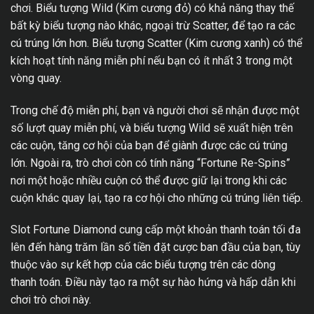
chơi. Biểu tượng Wild (Kim cương đỏ) có khả năng thay thế
bất kỳ biểu tượng nào khác, ngoại trừ Scatter, để tạo ra các
cú trúng lớn hơn. Biểu tượng Scatter (Kim cương xanh) có thể
kích hoạt tính năng miễn phí nếu bạn có ít nhất 3 trong một
vòng quay.
Trong chế độ miễn phí, bạn và người chơi sẽ nhận được một
số lượt quay miễn phí, và biểu tượng Wild sẽ xuất hiện trên
các cuộn, tăng cơ hội của bạn để giành được các cú trúng
lớn. Ngoài ra, trò chơi còn có tính năng “Fortune Re-Spins”
nơi một hoặc nhiều cuộn có thể được giữ lại trong khi các
cuộn khác quay lại, tạo ra cơ hội cho những cú trúng liên tiếp.
Slot Fortune Diamond cung cấp một khoản thanh toán tối đa
lên đến hàng trăm lần số tiền đặt cược ban đầu của bạn, tùy
thuộc vào sự kết hợp của các biểu tượng trên các dòng
thanh toán. Điều này tạo ra một sự hào hứng và hấp dẫn khi
chơi trò chơi này.