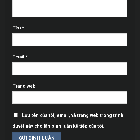
Tên
*
Email
*
Trang web
Lưu tên của tôi, email, và trang web trong trình
duyệt này cho lần bình luận kế tiếp của tôi.