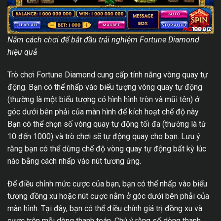
Nắm cách chơi để bắt đầu trải nghiệm Fortune Diamond
hiệu quả
Trò chơi Fortune Diamond cung cấp tính năng vòng quay tự
động. Bạn có thể nhấp vào biểu tượng vòng quay tự động
(thường là một biểu tượng có hình hình tròn và mũi tên) ở
góc dưới bên phải của màn hình để kích hoạt chế độ này.
Bạn có thể chọn số vòng quay tự động tối đa (thường là từ
10 đến 1000) và trò chơi sẽ tự động quay cho bạn. Lưu ý
rằng bạn có thể dừng chế độ vòng quay tự động bất kỳ lúc
nào bằng cách nhấp vào nút tương ứng.
Để điều chỉnh mức cược của bạn, bạn có thể nhấp vào biểu
tượng đồng xu hoặc nút cược nằm ở góc dưới bên phải của
màn hình. Tại đây, bạn có thể điều chỉnh giá trị đồng xu và
cược trên mỗi dòng thanh toán. Chú ý rằng số dòng thanh