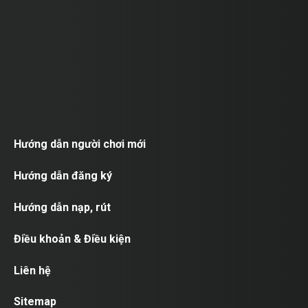
Hướng dẫn người chơi mới
Hướng dẫn đăng ký
Hướng dẫn nạp, rút
Điều khoản & Điều kiện
Liên hệ
Sitemap