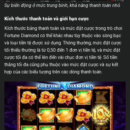
Sự biến động ở mức trung bình, khả năng thanh toán nhỏ
Kích thước thanh toán và giới hạn cược
Kích thước bảng thanh toán và mức đặt cược trong trò chơi
Fortune Diamond có thể khác nhau tùy thuộc vào sòng bạc
và loại tiền tệ được sử dụng. Thông thường, mức đặt cược
tối thiểu thường là từ 0,50 đến 1 đơn vị tiền tệ, và mức đặt
cược tối đa có thể lên đến vài chục đơn vị tiền tệ. Số tiền
thắng tối đa cũng phụ thuộc vào mức đặt cược và sự kết
hợp của các biểu tượng trên các dòng thanh toán.