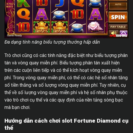
Đa dạng tính năng biểu tượng thưởng hấp dẫn
Trò chơi cũng có các tính năng đặc biệt như biểu tượng phân
tán và vòng quay miễn phí. Biểu tượng phân tán xuất hiện
trên các cuộn liên tiếp và có thể kích hoạt vòng quay miễn
phí. Trong vòng quay miễn phí, có thể có các hệ số nhân tăng
số tiền thắng và số lượng vòng quay miễn phí. Tuy nhiên, cụ
thể về số lượng vòng quay miễn phí và hệ số nhân phụ thuộc
vào trò chơi cụ thể và các quy định của nền tảng sòng bạc
mà bạn chơi.
Hướng dẫn cách chơi slot Fortune Diamond cụ
thể