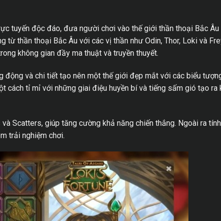
ực tuyến độc đáo, đưa người chơi vào thế giới thần thoại Bắc Âu 
từ thần thoại Bắc Âu với các vị thần như Odin, Thor, Loki và Fre
rong không gian đầy ma thuật và truyền thuyết.
 động và chi tiết tạo nên một thế giới đẹp mắt với các biểu tượn
ột cách tỉ mỉ với những giai điệu huyền bí và tiếng sấm gió tạo ra
và Scatters, giúp tăng cường khả năng chiến thắng. Ngoài ra tín
m trải nghiệm chơi.