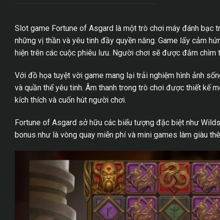
Slot game Fortune of Asgard là một trò chơi máy đánh bạc tr
những vị thần và yêu tinh đầy quyền năng. Game lấy cảm hứng 
hiện trên các cuộc phiêu lưu. Người chơi sẽ được đắm chìm t
Với đồ họa tuyệt vời game mang lại trải nghiệm hình ảnh sống
và quần thể yêu tinh. Âm thanh trong trò chơi được thiết kế m
kích thích và cuốn hút người chơi.
Fortune of Asgard sở hữu các biểu tượng đặc biệt như Wilds 
bonus như là vòng quay miễn phí và mini games làm giàu thê