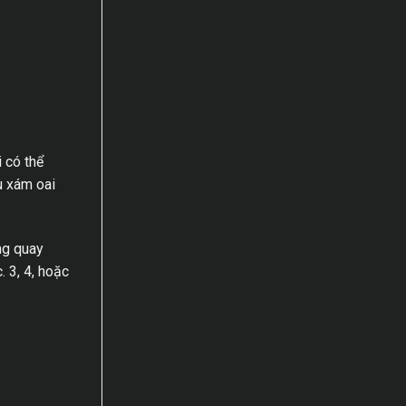
 có thể
u xám oai
ng quay
 3, 4, hoặc