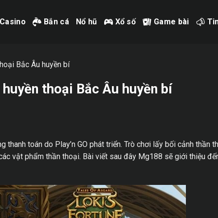
 Casino
Bắn cá
Nổ hũ
Xổ số
Game bài
Ti
hoại Bắc Âu huyền bí
 huyền thoại Bắc Âu huyền bí
 thanh toán do Play’n GO phát triển. Trò chơi lấy bối cảnh thần 
 các vật phẩm thần thoại. Bài viết sau đây Mg188 sẽ giới thiệu đế