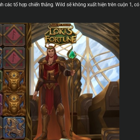
nh các tổ hợp chiến thắng. Wild sẽ không xuất hiện trên cuộn 1, có