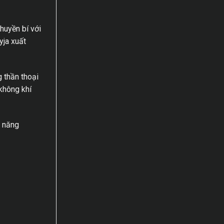
huyền bí với
yja xuất
g thần thoại
 không khí
h năng