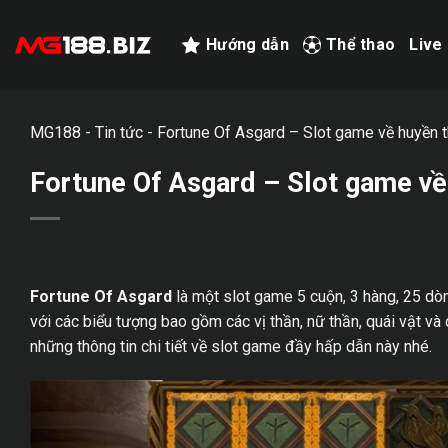
Hướng dẫn
Thể thao
Live
MG188
-
Tin tức
-
Fortune Of Asgard – Slot game về huyền t
Fortune Of Asgard – Slot game về
Fortune Of Asgard
là một slot game 5 cuộn, 3 hàng, 25 dòng
với các biểu tượng bao gồm các vị thần, nữ thần, quái vật và
những thông tin chi tiết về slot game đầy hấp dẫn này nhé.