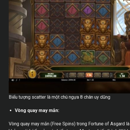
Biểu tượng scatter là một chú ngựa 8 chân uy dũng
Vòng quay may mắn:
Vòng quay may mắn (Free Spins) trong Fortune of Asgard là 