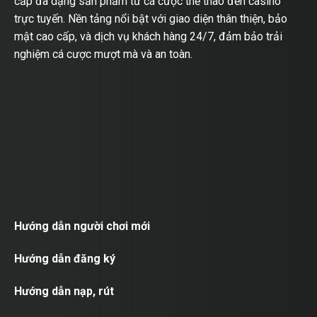
cấp đa dạng sản phẩm từ cá cược thể thao đến casino
trực tuyến. Nền tảng nổi bật với giao diện thân thiện, bảo
mật cao cấp, và dịch vụ khách hàng 24/7, đảm bảo trải
nghiệm cá cược mượt mà và an toàn.
Hướng dẫn người chơi mới
Hướng dẫn đăng ký
Hướng dẫn nạp, rút