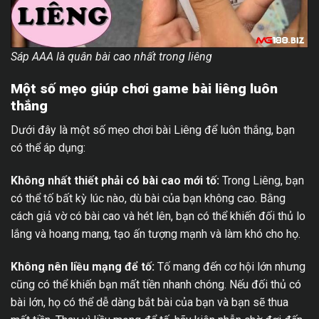
Sáp AAA là quân bài cao nhất trong liêng
Một số mẹo giúp chơi game bài liêng luôn
thắng
Dưới đây là một số mẹo chơi bài Liêng để luôn thắng, bạn
có thể áp dụng:
Không nhất thiết phải có bài cao mới tố:
Trong Liêng, bạn
có thể tố bất kỳ lúc nào, dù bài của bạn không cao. Bằng
cách giả vờ có bài cao và hét lên, bạn có thể khiến đối thủ lo
lắng và hoang mang, tạo ấn tượng mạnh và làm khó cho họ.
Không nên liều mạng để tố:
Tố mang đến cơ hội lớn nhưng
cũng có thể khiến bạn mất tiền nhanh chóng. Nếu đối thủ có
bài lớn, họ có thể dễ dàng bắt bài của bạn và bạn sẽ thua