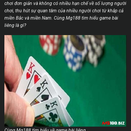
chơi đơn giản và không có nhiều hạn chế về số lượng người
chơi, thu hút sự quan tâm của nhiều người chơi từ khắp cả
miền Bắc và miền Nam. Cùng Mg188 tìm hiểu game bài
liêng là gì?
Cùng Mg188 tìm hiểu về game bài liêng