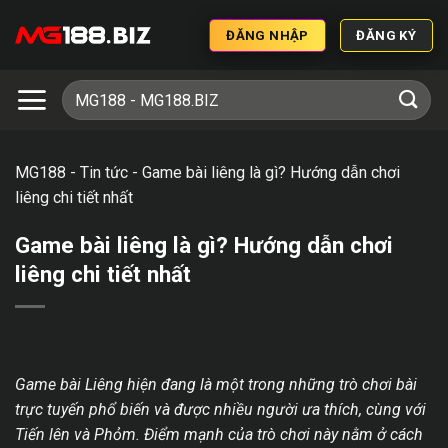
ĐĂNG NHẬP
ĐĂNG KÝ
MG188
-
Tin tức
-
Game bài liêng là gì? Hướng dẫn chơi
liêng chi tiết nhất
Game bài liêng là gì? Hướng dẫn chơi
liêng chi tiết nhất
Game bài Liêng hiện đang là một trong những trò chơi bài
trực tuyến phổ biến và được nhiều người ưa thích, cùng với
Tiến lên và Phỏm. Điểm mạnh của trò chơi này nằm ở cách