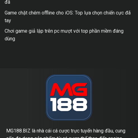
đã
Game chặt chém offline cho iOS: Top lựa chọn chiến cực đã
tay
Chơi game giả lập trên pc mượt với top phần mềm đáng
dùng
MG188.BIZ là nhà cái cá cược trực tuyến hàng đầu, cung