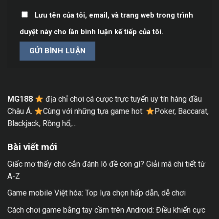
Lưu tên của tôi, email, và trang web trong trình
duyệt này cho lần bình luận kế tiếp của tôi.
MG188
địa chỉ chơi cá cược trực tuyến uy tín hàng đầu
Châu Á.
Cùng với những tựa game hot:
Poker, Baccarat,
Blackjack, Rồng hổ,…
Bài viết mới
Giấc mơ thấy chó cắn đánh lô đề con gì? Giải mã chi tiết từ
A-Z
Game mobile Việt hóa: Top lựa chọn hấp dẫn, dễ chơi
Cách chơi game bằng tay cầm trên Android: Điều khiển cực