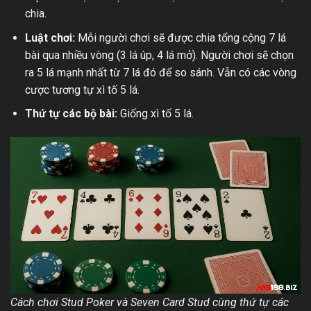
chia.
Luật chơi:
Mỗi người chơi sẽ được chia tổng cộng 7 lá
bài qua nhiều vòng (3 lá úp, 4 lá mở). Người chơi sẽ chọn
ra 5 lá mạnh nhất từ 7 lá đó để so sánh. Vẫn có các vòng
cược tương tự xì tố 5 lá.
Thứ tự các bộ bài:
Giống xì tố 5 lá.
Cách chơi Stud Poker và Seven Card Stud cùng thứ tự các