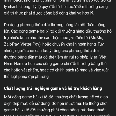
minh bạch, không phát sinh chi phí ẩn và đảm bảo tốc độ xử
lý nhanh chóng. Tỷ lệ quy đổi từ tiền ảo/điểm thưởng sang
giá trị thực phải được công bố công khai và hợp lý.
Đa dạng phương thức đổi thưởng cũng là một điểm cộng
lớn. Các cổng game bài xì tố đổi thưởng hàng đầu thường hỗ
trợ nhiều kênh như thẻ cào điện thoại, ví điện tử (MoMo,
ZaloPay, ViettelPay), hoặc chuyển khoản ngân hàng. Tuy
nhiên, người chơi cần lưu ý rằng các phương thức đổi
thưởng bằng tiền mặt có thể tiềm ẩn rủi ro pháp lý tại Việt
Nam. Nên ưu tiên các cổng game chỉ đổi thưởng bằng thẻ
cào hoặc vật phẩm, hoặc có chính sách rõ ràng về việc tuân
thủ luật pháp địa phương.
Chất lượng trải nghiệm game và hỗ trợ khách hàng
Một cổng game bài xì tố đổi thưởng chất lượng sẽ có giao
diện đẹp mắt, dễ sử dụng, đồ họa mượt mà. Hệ thống chơi
game bài xì tố đổi thưởng phải công bằng, sử dụng thuật