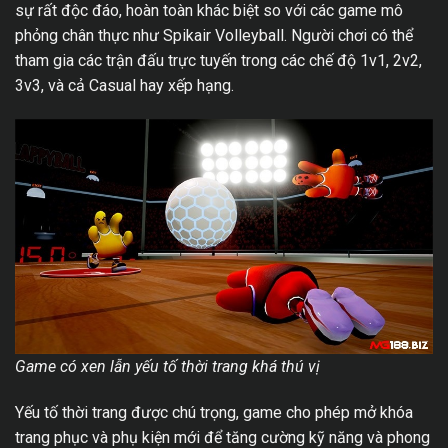
sự rất độc đáo, hoàn toàn khác biệt so với các game mô
phỏng chân thực như Spikair Volleyball. Người chơi có thể
tham gia các trận đấu trực tuyến trong các chế độ 1v1, 2v2,
3v3, và cả Casual hay xếp hạng.
Game có xen lẫn yếu tố thời trang khá thú vị
Yếu tố thời trang được chú trọng, game cho phép mở khóa
trang phục và phụ kiện mới để tăng cường kỹ năng và phong