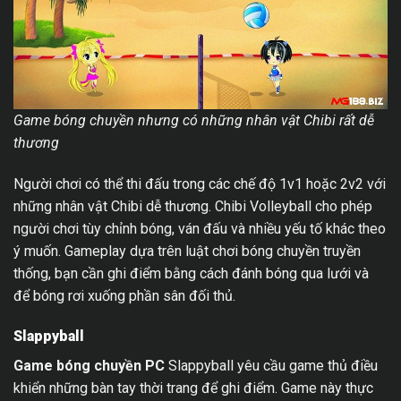
Game bóng chuyền nhưng có những nhân vật Chibi rất dễ
thương
Người chơi có thể thi đấu trong các chế độ 1v1 hoặc 2v2 với
những nhân vật Chibi dễ thương. Chibi Volleyball cho phép
người chơi tùy chỉnh bóng, ván đấu và nhiều yếu tố khác theo
ý muốn. Gameplay dựa trên luật chơi bóng chuyền truyền
thống, bạn cần ghi điểm bằng cách đánh bóng qua lưới và
để bóng rơi xuống phần sân đối thủ.
Slappyball
Game bóng chuyền PC
Slappyball yêu cầu game thủ điều
khiển những bàn tay thời trang để ghi điểm. Game này thực