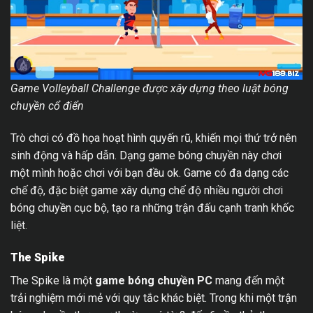
Game Volleyball Challenge được xây dựng theo luật bóng
chuyền cổ điển
Trò chơi có đồ họa hoạt hình quyến rũ, khiến mọi thứ trở nên
sinh động và hấp dẫn. Dạng game bóng chuyền này chơi
một mình hoặc chơi với bạn đều ok. Game có đa dạng các
chế độ, đặc biệt game xây dựng chế độ nhiều người chơi
bóng chuyền cục bộ, tạo ra những trận đấu cạnh tranh khốc
liệt.
The Spike
The Spike là một
game bóng chuyền PC
mang đến một
trải nghiệm mới mẻ với quy tắc khác biệt. Trong khi một trận