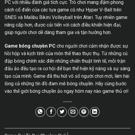
PC với nhiều đánh giá tích cực. Trò chơi mang đậm phong
cách cổ điển của các tựa game cũ như Hyper V-Ball trên
SNES và Malibu Bikini Volleyball trên Atari. Tuy nhiên game
nâng cấp hơn, được cải tiến với cách điều khiển hiện đại,
giúp người chơi dễ dàng tham gia và tận hưởng hơn.
Game bóng chuyền PC
cho người chơi cảm nhận được sự
hồi hộp và kịch tính của môn thể thao thực thụ. Từ những cú
đập bóng chính xác đến những chiến thuật tinh tế, mỗi trận
đấu ảo đều tạo ra cơ hội để bạn thể hiện kỹ năng và sự sáng
tạo của mình. Game đã thu hút vô số người chơi mới, làm hài
lòng cả những tín đồ đam mê bóng chuyền. Hãy cùng bước
vào thế giới bóng chuyền ảo ngay hôm nay nào game thủ ơi!