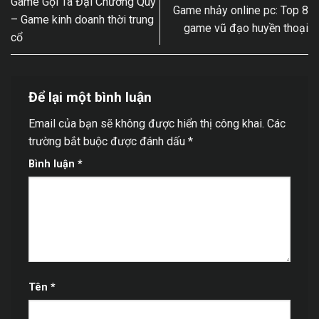
Game Gọi Ta Đại Chưởng Quỹ
Game nhảy online pc: Top 8
– Game kinh doanh thời trung
game vũ đạo huyền thoại
cổ
Để lại một bình luận
Email của bạn sẽ không được hiển thị công khai.
Các
trường bắt buộc được đánh dấu
*
Bình luận
*
Tên
*