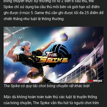
bóng chuyền thực sự thường có từ 2 đến 6 cầu thủ, the
Spike chỉ sử dụng ba cầu thủ mỗi bên và giới hạn số điểm
ghi được ở mức 5. Game thủ cần ghi được tối đa 25 điểm để
chiến thắng như luật lệ thông thường.
The Spike có quy tắc chơi bóng chuyền rất khác biệt
Mặc dù không hoàn toàn tuân thủ các luật lệ truyền thống
của bóng chuyền, The Spike vẫn thu hút từ người chơi trên