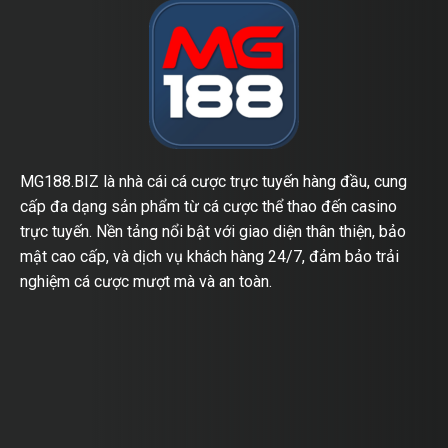
MG188.BIZ là nhà cái cá cược trực tuyến hàng đầu, cung
cấp đa dạng sản phẩm từ cá cược thể thao đến casino
trực tuyến. Nền tảng nổi bật với giao diện thân thiện, bảo
mật cao cấp, và dịch vụ khách hàng 24/7, đảm bảo trải
nghiệm cá cược mượt mà và an toàn.