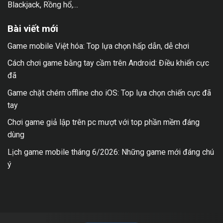
Blackjack, Rồng hổ,…
Bài viết mới
Game mobile Việt hóa: Top lựa chọn hấp dẫn, dễ chơi
Cách chơi game bằng tay cầm trên Android: Điều khiển cực
đã
Game chặt chém offline cho iOS: Top lựa chọn chiến cực đã
tay
Chơi game giả lập trên pc mượt với top phần mềm đáng
dùng
Lịch game mobile tháng 6/2026: Những game mới đáng chú
ý