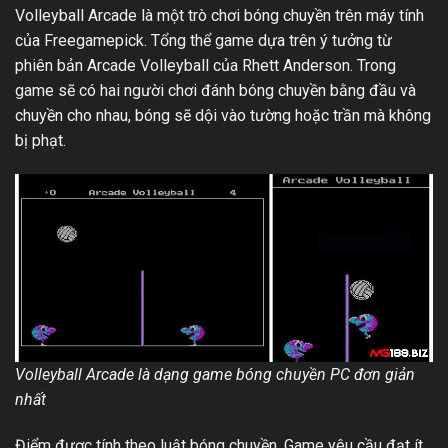
Volleyball Arcade là một trò chơi bóng chuyền trên máy tính
của Freegamepick. Tổng thể game dựa trên ý tưởng từ
phiên bản Arcade Volleyball của Rhett Anderson. Trong
game sẽ có hai người chơi đánh bóng chuyền bằng đầu và
chuyền cho nhau, bóng sẽ dội vào tường hoặc trần mà không
bị phạt.
Volleyball Arcade là dạng game bóng chuyền PC đơn giản
nhất
Điểm được tính theo luật bóng chuyền. Game yêu cầu đạt ít