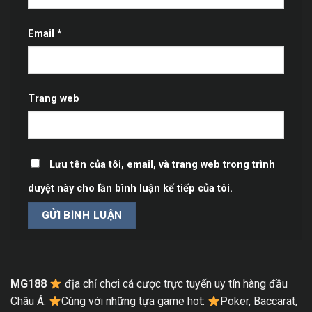
Email
*
Trang web
Lưu tên của tôi, email, và trang web trong trình
duyệt này cho lần bình luận kế tiếp của tôi.
MG188
địa chỉ chơi cá cược trực tuyến uy tín hàng đầu
Châu Á.
Cùng với những tựa game hot:
Poker, Baccarat,