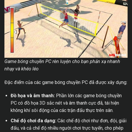
Game bóng chuyền PC rèn luyện cho bạn phản xạ nhanh
nhạy và khéo léo
Đặc điểm của các game bóng chuyền PC đã được xây dựng:
Đồ họa và âm thanh:
Phần lớn các game bóng chuyền
PC có đồ họa 3D sắc nét và âm thanh cực đã, tái hiện
không khí sôi động của các trận đấu thực trên sân.
Chế độ chơi đa dạng:
Các chế độ chơi như đơn, đội, giải
đấu, và cả chế độ nhiều người chơi trực tuyến, cho phép