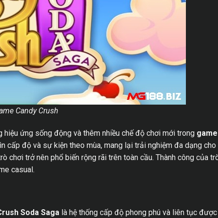
game Candy Crush
ung hiệu ứng sống động và thêm nhiều chế độ chơi mới trong
game
n cấp độ và sự kiện theo mùa, mang lại trải nghiệm đa dạng cho 
trò chơi trở nên phổ biến rộng rãi trên toàn cầu. Thành công của t
ame casual.
Crush Soda Saga
là hệ thống cấp độ phong phú và liên tục được