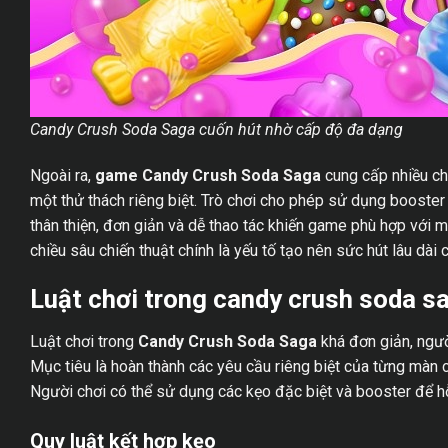
Candy Crush Soda Saga cuốn hút nhờ cấp độ đa dạng
Ngoài ra,
game Candy Crush Soda Saga
cung cấp nhiều ch
một thử thách riêng biệt. Trò chơi cho phép sử dụng booster
thân thiện, đơn giản và dễ thao tác khiến game phù hợp với
chiều sâu chiến thuật chính là yếu tố tạo nên sức hút lâu dài
Luật chơi trong candy crush soda s
Luật chơi trong
Candy Crush Soda Saga
khá đơn giản, ngườ
Mục tiêu là hoàn thành các yêu cầu riêng biệt của từng màn
Người chơi có thể sử dụng các kẹo đặc biệt và booster để hỗ
Quy luật kết hợp kẹo