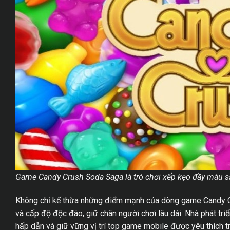
Game Candy Crush Soda Saga là trò chơi xếp kẹo đầy màu s
Không chỉ kế thừa những điểm mạnh của dòng game Candy 
và cấp độ độc đáo, giữ chân người chơi lâu dài. Nhà phát tr
hấp dẫn và giữ vững vị trí top game mobile được yêu thích t