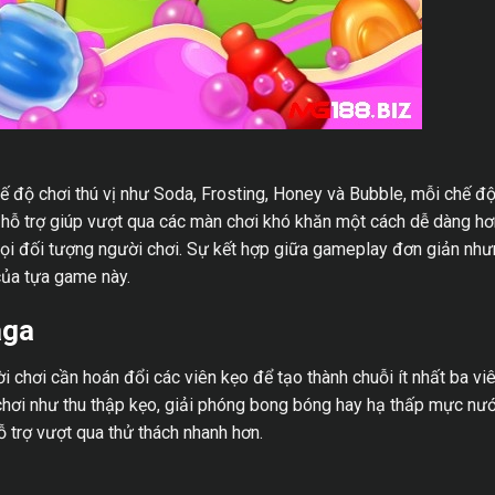
ế độ chơi thú vị như Soda, Frosting, Honey và Bubble, mỗi chế đ
 hỗ trợ giúp vượt qua các màn chơi khó khăn một cách dễ dàng hơ
 mọi đối tượng người chơi. Sự kết hợp giữa gameplay đơn giản nh
 của tựa game này.
aga
i chơi cần hoán đổi các viên kẹo để tạo thành chuỗi ít nhất ba vi
 chơi như thu thập kẹo, giải phóng bong bóng hay hạ thấp mực nư
 trợ vượt qua thử thách nhanh hơn.