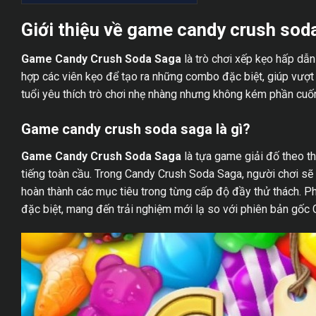
Giới thiệu về game candy crush sod
Game Candy Crush Soda Saga
là trò chơi xếp kẹo hấp dẫ
hợp các viên kẹo để tạo ra những combo đặc biệt, giúp vượt q
tuổi yêu thích trò chơi nhẹ nhàng nhưng không kém phần cuốn
Game candy crush soda saga là gì?
Game Candy Crush Soda Saga
là tựa game giải đố theo th
tiếng toàn cầu. Trong
Candy Crush Soda Saga, người chơi sẽ h
hoàn thành các mục tiêu trong từng cấp độ đầy thử thách. P
đặc biệt, mang đến trải nghiệm mới lạ so với phiên bản gốc 