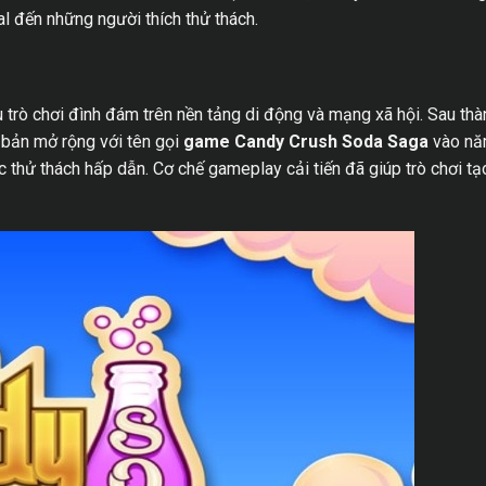
al đến những người thích thử thách.
ều trò chơi đình đám trên nền tảng di động và mạng xã hội. Sau th
 bản mở rộng với tên gọi
game Candy Crush Soda Saga
vào nă
ác thử thách hấp dẫn. Cơ chế gameplay cải tiến đã giúp trò chơi t