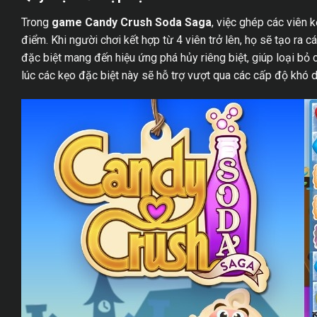
Trong
game Candy Crush Soda Saga
, việc ghép các viên 
điểm. Khi người chơi kết hợp từ 4 viên trở lên, họ sẽ tạo ra
đặc biệt mang đến hiệu ứng phá hủy riêng biệt, giúp loại bỏ
lúc các kẹo đặc biệt này sẽ hỗ trợ vượt qua các cấp độ khó d