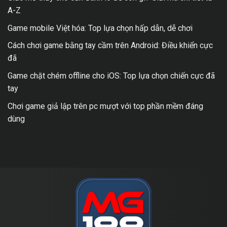
A-Z
Game mobile Việt hóa: Top lựa chọn hấp dẫn, dễ chơi
Cách chơi game bằng tay cầm trên Android: Điều khiển cực
đã
Game chặt chém offline cho iOS: Top lựa chọn chiến cực đã
tay
Chơi game giả lập trên pc mượt với top phần mềm đáng
dùng