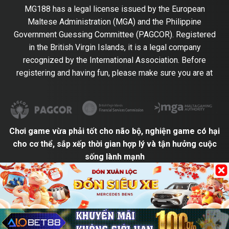
MG188 has a legal license issued by the European
Maltese Administration (MGA) and the Philippine
Government Guessing Committee (PAGCOR). Registered
in the British Virgin Islands, it is a legal company
recognized by the International Association. Before
registering and having fun, please make sure you are at
Chơi game vừa phải tốt cho não bộ, nghiện game có hại
cho cơ thể, sắp xếp thời gian hợp lý và tận hưởng cuộc
sống lành mạnh
BẢN QUYỀN © 2021 MG Group Bảo lưu mọi quyền.
version:2024-05-24 09:39
60003001
Copyright 2026 ©
MG188