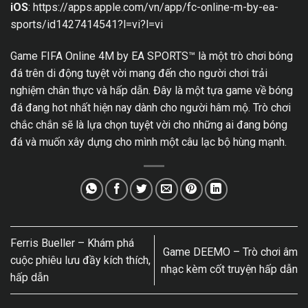
iOS
: https://apps.apple.com/vn/app/fc-online-m-by-ea-
sports/id1427414541?l=vi?l=vi
Game FIFA Online 4M by EA SPORTS™ là một trò chơi bóng
đá trên di động tuyệt vời mang đến cho người chơi trải
nghiệm chân thực và hấp dẫn. Đây là một tựa game về bóng
đá đang hot nhất hiện nay dành cho người hâm mộ. Trò chơi
chắc chắn sẽ là lựa chọn tuyệt vời cho những ai đang bóng
đá và muốn xây dựng cho mình một câu lạc bộ hùng mạnh.
Ferris Bueller – Khám phá
Game DEEMO – Trò chơi âm
cuộc phiêu lưu đầy kích thích,
nhạc kèm cốt truyện hấp dẫn
hấp dẫn