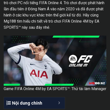
trò chơi PC nổi tiếng FIFA Online 4. Trò chơi được phát hành
lần đầu tiên ở Đông Nam Á vào năm 2020 và đã được phát
hành ở các khu vực khác trên thế giới kể từ đó. Hãy cùng
Mg188 tìm hiểu chi tiết về trò chơi FIFA Online 4M by EA
SPORTS™ này sau đây nhé.
Game FIFA Online 4M by EA SPORTS™: Thử tài làm Manager
Nội dung chính