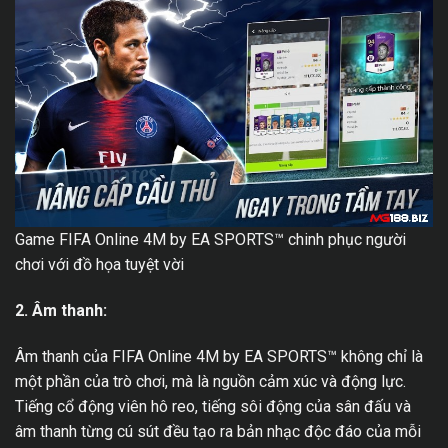
Game FIFA Online 4M by EA SPORTS™ chinh phục người
chơi với đồ họa tuyệt vời
2. Âm thanh:
Âm thanh của FIFA Online 4M by EA SPORTS™ không chỉ là
một phần của trò chơi, mà là nguồn cảm xúc và động lực.
Tiếng cổ động viên hô reo, tiếng sôi động của sân đấu và
âm thanh từng cú sút đều tạo ra bản nhạc độc đáo của mỗi