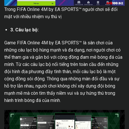
Trong FIFA Online 4M by EA SPORTS™ người chơi sẽ đối
mặt với nhiều nhiệm vụ thú vị
3. Câu lạc bộ:
Game FIFA Online 4M by EA SPORTS™ là sân chơi của
những câu lạc bộ hùng mạnh và đa dạng, nơi người chơi có
thể tham gia và gắn bó với cộng đồng đam mê bóng đá của
mình. Từ các câu lạc bộ nổi tiếng trên toàn cầu đến những
đội hình địa phương đầy tình thân, mỗi câu lạc bộ là một
cộng đồng sôi động. Thông qua những màn đối đầu và sự
hỗ trợ lẫn nhau, người chơi không chỉ xây dựng đội bóng
mạnh mẽ mà còn tìm thấy niềm vui và sự hứng thú trong
hành trình bóng đá của mình.