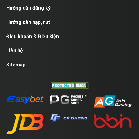
Hướng dẫn đăng ký
Hướng dẫn nạp, rút
Điều khoản & Điều kiện
Liên hệ
Sitemap