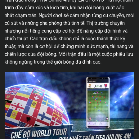
trình đầy cảm xúc và kịch tính, khi hai đội bóng xuất sắc
nhất chạm trán. Người chơi sẽ cảm nhận từng cú chuyền, mỗi
cú sút và những pha phòng thủ tinh tế. Thị trường chuyển
nhượng nổi tiếng cung cấp cơ hội để nâng cấp đội hình và
chiến thuật. Các trận đấu không chỉ là cuộc thách thức kỹ
thuật, mà còn là cơ hội để chứng minh sức mạnh, tài năng và
chiến lược của đội bóng. Mỗi trận đấu là một cuộc phiêu lưu
không ngừng trong thế giới bóng đá đỉnh cao.