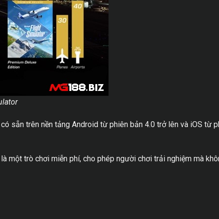
lator
ó sẵn trên nền tảng Android từ phiên bản 4.0 trở lên và iOS từ p
là một trò chơi miễn phí, cho phép người chơi trải nghiệm mà khô