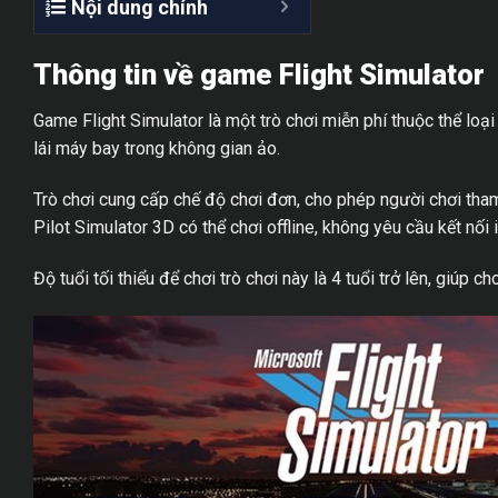
Nội dung chính
Thông tin về game Flight Simulator
Game Flight Simulator là một trò chơi miễn phí thuộc thể loạ
lái máy bay trong không gian ảo.
Trò chơi cung cấp chế độ chơi đơn, cho phép người chơi tham
Pilot Simulator 3D có thể chơi offline, không yêu cầu kết nối i
Độ tuổi tối thiểu để chơi trò chơi này là 4 tuổi trở lên, giúp 