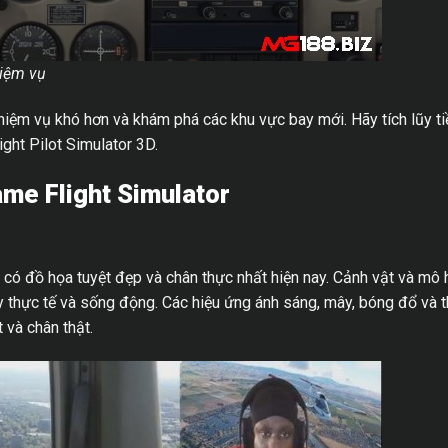
hiệm vụ
hiệm vụ khó hơn và khám phá các khu vực bay mới. Hãy tích lũy ti
ight Pilot Simulator 3D.
ame Flight Simulator
 có đồ họa tuyệt đẹp và chân thực nhất hiện nay. Cảnh vật và mô
ay thực tế và sống động. Các hiệu ứng ánh sáng, mây, bóng đổ và th
 và chân thật.