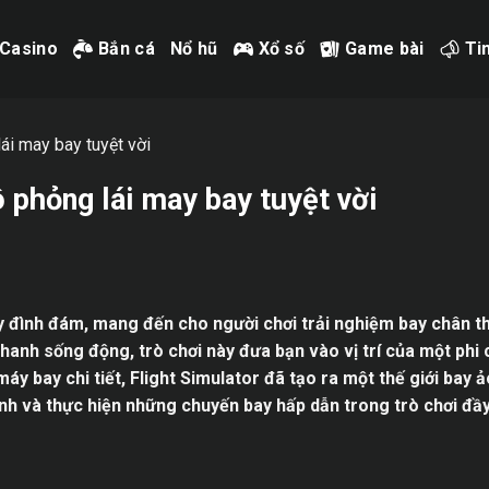
 Casino
Bắn cá
Nổ hũ
Xổ số
Game bài
Ti
i may bay tuyệt vời
phỏng lái may bay tuyệt vời
y đình đám, mang đến cho người chơi trải nghiệm bay chân t
thanh sống động, trò chơi này đưa bạn vào vị trí của một phi
 bay chi tiết, Flight Simulator đã tạo ra một thế giới bay ả
h và thực hiện những chuyến bay hấp dẫn trong trò chơi đầ