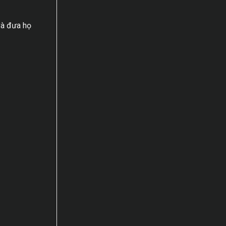
và đưa họ