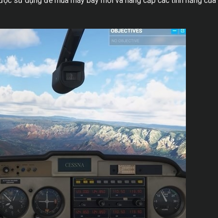
được sử dụng để mua máy bay mới và nâng cấp các tính năng của