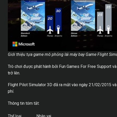
Giới thiệu tựa game mô phỏng lái máy bay Game Flight Simu
Trò chơi được phát hành bởi Fun Games For Free Support và c
trở lên.
Flight Pilot Simulator 3D đã ra mắt vào ngày 21/02/2015 và 
phí.
Thông tin tóm tắt:
Thể loại
Nhập vai