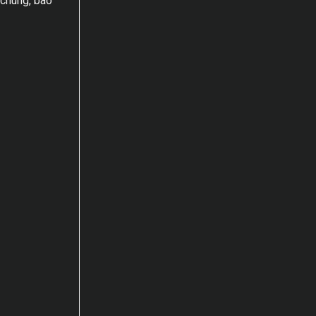
 chúng, bao