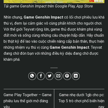
Tải game Genshin Impact trên Google Play, App Store
Nhìn chung,
Game Genshin Impact
có lối chơi phiêu lưu khá
thú vị, đem lại cảm giác vô cùng phấn khích cho người chơi.
Với thế giới Teyvat rộng lớn, game thủ được khám phá vùng
đất mới và sống cùng những câu chuyện hấp dẫn. Hãy chuẩn
bị thật kỹ để lao vào cuộc chiến nâng cấp bản thân, thực hiện
những nhiệm vụ thú vị cùng
Game Genshin Impact
. Teyvat
đang chờ đón bạn với những điều kỳ diệu đang chờ được
khám phá.
Game Play Together – Game
Game nhẹ dưới 1gb cho pc:
phiêu lưu thế giới mở đáng
Top 5 trò chơi phổ biến hiện
yêu
nay