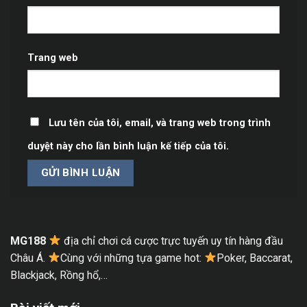
Trang web
Lưu tên của tôi, email, và trang web trong trình
duyệt này cho lần bình luận kế tiếp của tôi.
MG188
địa chỉ chơi cá cược trực tuyến uy tín hàng đầu
Châu Á.
Cùng với những tựa game hot:
Poker, Baccarat,
Blackjack, Rồng hổ,…