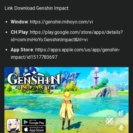
Link Download Genshin Impact:
Window
: https://genshin.mihoyo.com/vi
CH Play
: https://play.google.com/store/apps/details?
id=com.miHoYo.GenshinImpact&hl=vi
App Store
: https://apps.apple.com/us/app/genshin-
impact/id1517783697