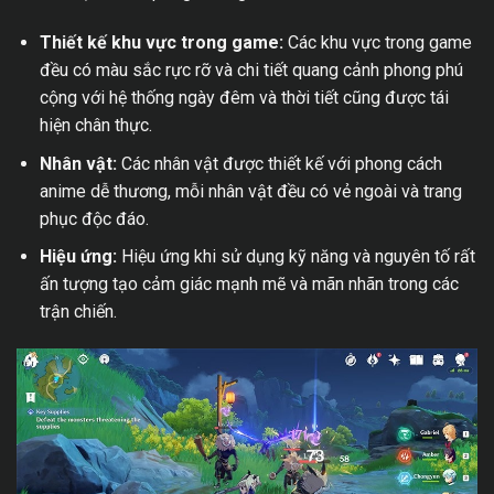
Thiết kế khu vực trong game:
Các khu vực trong game
đều có màu sắc rực rỡ và chi tiết quang cảnh phong phú
cộng với hệ thống ngày đêm và thời tiết cũng được tái
hiện chân thực.
Nhân vật:
Các nhân vật được thiết kế với phong cách
anime dễ thương, mỗi nhân vật đều có vẻ ngoài và trang
phục độc đáo.
Hiệu ứng:
Hiệu ứng khi sử dụng kỹ năng và nguyên tố rất
ấn tượng tạo cảm giác mạnh mẽ và mãn nhãn trong các
trận chiến.