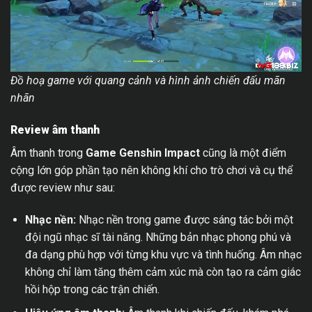
Đồ hoạ game với quang cảnh và hình ảnh chiến đấu mãn
nhãn
Review âm thanh
Âm thanh trong
Game Genshin Impact
cũng là một điểm
cộng lớn góp phần tạo nên không khí cho trò chơi và cụ thể
được review như sau:
Nhạc nền:
Nhạc nền trong game được sáng tác bởi một
đội ngũ nhạc sĩ tài năng. Những bản nhạc phong phú và
đa dạng phù hợp với từng khu vực và tình huống. Âm nhạc
không chỉ làm tăng thêm cảm xúc mà còn tạo ra cảm giác
hồi hộp trong các trận chiến.