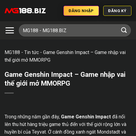
ĐĂNG NHẬP
ĐĂNG KÝ
MG188
-
Tin tức
-
Game Genshin Impact – Game nhập vai
thế giới mở MMORPG
Game Genshin Impact – Game nhập vai
thế giới mở MMORPG
Trong những năm gần đây,
Game Genshin Impact
đã nổi
lên thu hút hàng triệu game thủ đến với thế giới rộng lớn và
huyền bí của Teyvat. Ở cánh đồng xanh ngát Mondstadt và