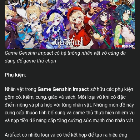
Game Genshin Impact có hệ thống nhân vật vô cùng đa
dạng để game thủ chọn
Phụ kiện:
Nhân vật trong
Game Genshin Impact
sở hữu các phụ kiện
gồm có: kiếm, cung, giáo và sách. Mỗi loại vũ khí có đặc
điểm riêng và phù hợp với từng nhân vật. Những món đồ này
cung cấp thuộc tính bổ sung và game thủ thực hiện nhiệm vụ
và nạp tiền để nâng cấp tăng cường sức mạnh cho nhân vật.
Artifact có nhiều loại và có thể kết hợp để tạo ra hiệu ứng