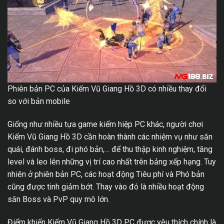
Phiên bản PC của Kiếm Vũ Giang Hồ 3D có nhiều thay đổi
so với bản mobile
Giống như nhiều tựa game kiếm hiệp PC khác, người chơi
Kiếm Vũ Giang Hồ 3D cần hoàn thành các nhiệm vụ như săn
quái, đánh boss, đi phó bản,… để thu thập kinh nghiệm, tăng
level và leo lên những vị trí cao nhất trên bảng xếp hạng. Tuy
nhiên ở phiên bản PC, các hoạt động Tiêu phí và Phó bản
cũng được tinh giảm bớt. Thay vào đó là nhiều hoạt động
săn Boss và PvP quy mô lớn.
Điểm khiến Kiếm Vũ Giang Hồ 3D PC được yêu thích chính là