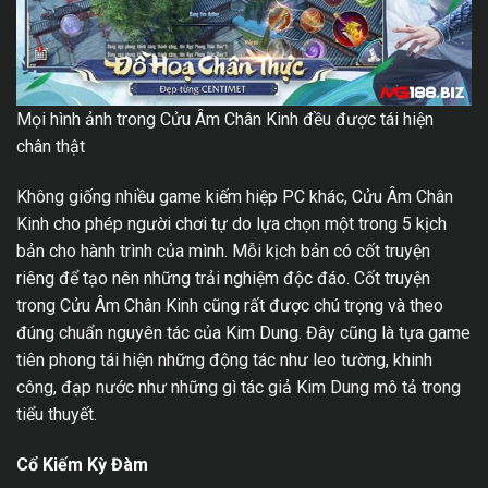
Mọi hình ảnh trong Cửu Âm Chân Kinh đều được tái hiện
chân thật
Không giống nhiều game kiếm hiệp PC khác, Cửu Âm Chân
Kinh cho phép người chơi tự do lựa chọn một trong 5 kịch
bản cho hành trình của mình. Mỗi kịch bản có cốt truyện
riêng để tạo nên những trải nghiệm độc đáo. Cốt truyện
trong Cửu Âm Chân Kinh cũng rất được chú trọng và theo
đúng chuẩn nguyên tác của Kim Dung. Đây cũng là tựa game
tiên phong tái hiện những động tác như leo tường, khinh
công, đạp nước như những gì tác giả Kim Dung mô tả trong
tiểu thuyết.
Cổ Kiếm Kỳ Đàm