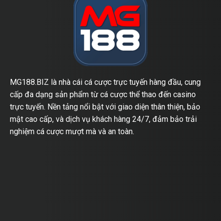
MG188.BIZ là nhà cái cá cược trực tuyến hàng đầu, cung
cấp đa dạng sản phẩm từ cá cược thể thao đến casino
trực tuyến. Nền tảng nổi bật với giao diện thân thiện, bảo
mật cao cấp, và dịch vụ khách hàng 24/7, đảm bảo trải
nghiệm cá cược mượt mà và an toàn.