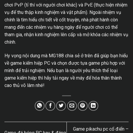
chơi PvP (tỉ thí với người chơi khác) và PvE (thực hiện nhiệm
vụ để thu thập kinh nghiệm và vật phẩm). Ngoài nhiệm vụ
chính là tìm hiểu chi tiết về cốt truyện, nhà phát hành còn
mang đến các nhiệm vụ hàng ngày để người chơi có thể
tham gia, nhận kinh nghiệm lên cấp và mở khóa các nhiệm vụ
chính.
Hy vọng nội dung mà MG188 chia sẻ ở trên đã giúp bạn hiểu
về game kiếm hiệp PC và chọn được tựa game phù hợp với
mình để trải nghiệm. Nếu bạn là người yêu thích thể loại
game kiếm hiệp thì hãy tải ngay về máy để hóa thân thành
cao thủ võ lâm nhé!
Game pikachu pc cổ điển –
Game đá bóng PC hay & đáng