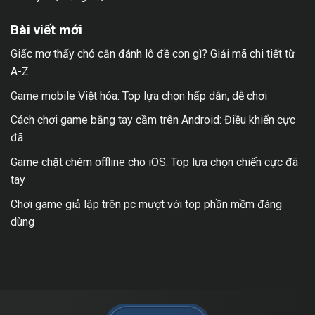
Bài viết mới
Giấc mơ thấy chó cắn đánh lô đề con gì? Giải mã chi tiết từ
A-Z
Game mobile Việt hóa: Top lựa chọn hấp dẫn, dễ chơi
Cách chơi game bằng tay cầm trên Android: Điều khiển cực
đã
Game chặt chém offline cho iOS: Top lựa chọn chiến cực đã
tay
Chơi game giả lập trên pc mượt với top phần mềm đáng
dùng