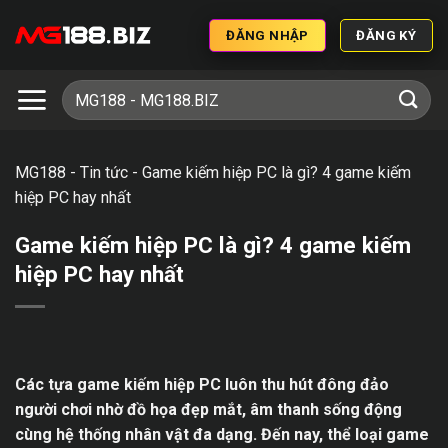
ĐĂNG NHẬP
ĐĂNG KÝ
MG188
-
Tin tức
-
Game kiếm hiệp PC là gì? 4 game kiếm
hiệp PC hay nhất
Game kiếm hiệp PC là gì? 4 game kiếm
hiệp PC hay nhất
Các tựa game kiếm hiệp PC luôn thu hút đông đảo
người chơi nhờ đồ họa đẹp mắt, âm thanh sống động
cùng hệ thống nhân vật đa dạng. Đến nay, thể loại game