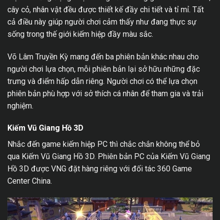
cây cỏ, nhân vật đều được thiết kế đầy chi tiết và tỉ mỉ. Tất
cả điều này giúp người chơi cảm thấy như đang thực sự
sống trong thế giới kiếm hiệp đầy màu sắc.
Võ Lâm Truyền Kỳ mang đến ba phiên bản khác nhau cho
người chơi lựa chọn, mỗi phiên bản lại sở hữu những đặc
trưng và điểm hấp dẫn riêng. Người chơi có thể lựa chọn
phiên bản phù hợp với sở thích cá nhân để tham gia và trải
nghiệm.
Kiếm Vũ Giang Hồ 3D
Nhắc đến game kiếm hiệp PC thì chắc chắn không thể bỏ
qua Kiếm Vũ Giang Hồ 3D. Phiên bản PC của Kiếm Vũ Giang
Hồ 3D được VNG đặt hàng riêng với đối tác 360 Game
Center China.