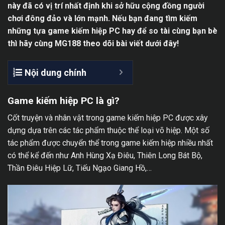
này đã có vị trí nhất định khi sở hữu cộng đồng người
chơi đông đảo và lớn mạnh. Nếu bạn đang tìm kiếm
những tựa game kiếm hiệp PC hay để so tài cùng bạn bè
thì hãy cùng MG188 theo dõi bài viết dưới đây!
Nội dung chính
Game kiếm hiệp PC là gì?
Cốt truyện và nhân vật trong game kiếm hiệp PC được xây
dựng dựa trên các tác phẩm thuộc thể loại võ hiệp. Một số
tác phẩm được chuyển thể trong game kiếm hiệp nhiều nhất
có thể kể đến như Anh Hùng Xạ Điêu, Thiên Long Bát Bộ,
Thần Điêu Hiệp Lữ, Tiếu Ngạo Giang Hồ,…