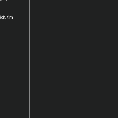
ách, tìm