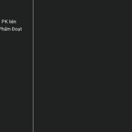
 PK liên
n Phẩm Đoạt