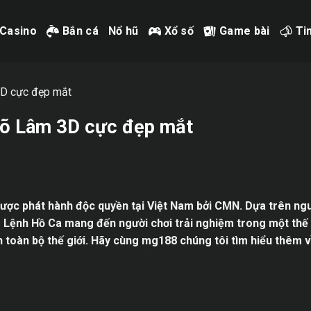
 Casino
Bắn cá
Nổ hũ
Xổ số
Game bài
Ti
3D cực đẹp mắt
õ Lâm 3D cực đẹp mắt
được phát hành độc quyền tại Việt Nam bởi CMN. Dựa trên ng
Lệnh Hồ Ca mang đến người chơi trải nghiệm trong một thế 
 toàn bộ thế giới. Hãy cùng mg188 chúng tôi tìm hiểu thêm 