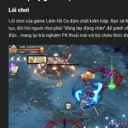
Lối chơi
Lối chơi của game Lệnh Hồ Ca đậm chất kiếm hiệp. Bạn sẽ th
tục, đòi hỏi người chơi phải “động tay động chân” để giành
Bảo… mang lại trải nghiệm PK thoải mái với bộ chiêu thức đ