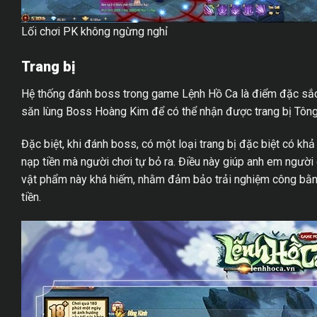
Lối chơi PK không ngừng nghỉ
Trang bị
Hệ thống đánh boss trong game Lệnh Hồ Ca là điểm đặc sắc c
săn lùng Boss Hoàng Kim để có thể nhận được trang bị Tông
Đặc biệt, khi đánh boss, có một loại trang bị đặc biệt có khả
nạp tiền mà người chơi tự bỏ ra. Điều này giúp anh em người c
vật phẩm này khá hiếm, nhằm đảm bảo trải nghiệm công bằng 
tiền.