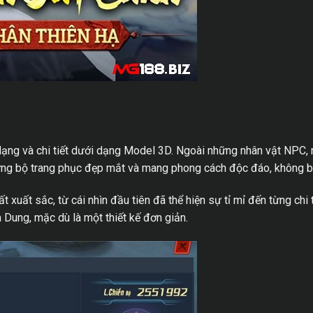
dạng và chi tiết dưới dạng Model 3D. Ngoài những nhân vật NPC,
ng bộ trang phục đẹp mắt và mang phong cách độc đáo, không bị
xuất sắc, từ cái nhìn đầu tiên đã thể hiện sự tỉ mỉ đến từng chi 
 Dung, mặc dù là một thiết kế đơn giản.