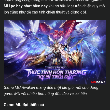
MU pc hay nhất hiện nay
khi sở hữu loạt trận chiến quy mô
lớn cũng như đề cao tính chiến thuật và đồng đội.
Game MU Awaken mang đến một làn gió mới cho dòng
game MU với nhiều tính năng độc đáo và cải tiến
Game MU đại thiên sứ