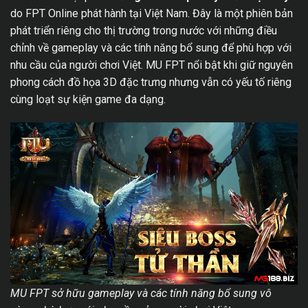
do FPT Online phát hành tại Việt Nam. Đây là một phiên bản
phát triển riêng cho thị trường trong nước với những điều
chỉnh về gameplay và các tính năng bổ sung để phù hợp với
nhu cầu của người chơi Việt. MU FPT nổi bật khi giữ nguyên
phong cách đồ họa 3D đặc trưng nhưng vẫn có yếu tố riêng
cùng loạt sự kiện game đa dạng.
MU FPT sở hữu gameplay và các tính năng bổ sung vô