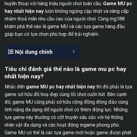
huyền thoại với hàng triệu người chơi toàn cầu.
Game MU pc
hay nhất hiện nay
luôn không ngừng cập nhật và nâng cấp
nhằm thoả mãn nhu cầu cao của người chơi. Cùng mg188
khám phá thế nào là game MU và các tựa game hàng đầu
giúp bạn có lựa chọn phù hợp để trải nghiệm.
Nội dung chính
Tiêu chí đánh giá thế nào là game mu pc hay
nhất hiện nay?
Nhắc đến
game MU pc hay nhất hiện nay
thì đó phải là tựa
game sở hữu đồ hoạ đẹp cùng lối chơi cuốn hút. Bên cạnh
đó, game MU cũng phải sở hữu cộng đồng đông đảo cùng
tính năng đa dạng để người chơi có thêm động lực. Những
tựa game này thường có cốt truyện sâu sắc với hệ thống
nhân vật đa dạng và các hoạt động ingame phong phú.
Game MU có thể là các tựa game mới hoặc game được phát