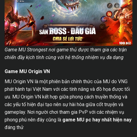
Game MU Strongest nơi game thủ được tham gia các trận
chiến đầy kịch tính cùng với hệ thống nhiệm vụ đa dạng
Game MU Origin VN
MU Origin VN là một phiên bản chính thức của MU do VNG
phát hành tại Việt Nam với các tính năng và đồ họa được tối
ưu. MU Origin VN kết hợp giữa phong cách truyền thống và
các yếu tố hiện đại tạo nên sự hài hòa giữa cốt truyện và
gameplay. Nơi người chơi tham gia PvP với các nhiệm vụ
phong phú nên đây cũng là
game MU pc hay nhất hiện nay
đáng thử