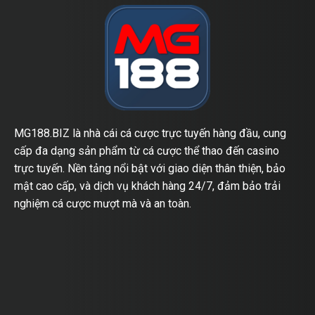
MG188.BIZ là nhà cái cá cược trực tuyến hàng đầu, cung
cấp đa dạng sản phẩm từ cá cược thể thao đến casino
trực tuyến. Nền tảng nổi bật với giao diện thân thiện, bảo
mật cao cấp, và dịch vụ khách hàng 24/7, đảm bảo trải
nghiệm cá cược mượt mà và an toàn.