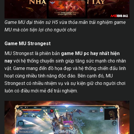
Game MU đại thiên sứ H5 vừa thỏa mãn trải nghiệm game
MU mà còn tiện lợi cho người chơi
Game MU Strongest
MU Strongest là phiên bản
game MU pc hay nhất hiện
nay
với hệ thống chuyển sinh giúp tăng sức mạnh cho nhân
vật. Game mang đến đồ họa đẹp và hệ thống chiến đấu linh
hoạt cùng nhiều tính năng độc đáo. Bên cạnh đó, MU
Strongest có nhiều nhiệm vụ và sự kiện giữ cho người chơi
luôn có điều mới mẻ để trải nghiệm.