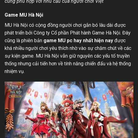
cùng phù hợp với nhu cầu của người chơi Việt
Game MU Hà Nội
MU Hà Nội có cộng đồng người chơi gắn bó lâu dài được
phát triển bởi Công ty Cổ phần Phát hành Game Hà Nội. Đây
cũng là phiên bản
game MU pc hay nhất hiện nay
được
khá nhiều người chơi yêu thích nhờ vào sự chăm chút về các
sự kiện game. MU Hà Nội vẫn giữ nguyên các yếu tố truyền
thống nhưng cải tiến hơn về tính năng chiến đấu và hệ thống
nhiệm vụ.