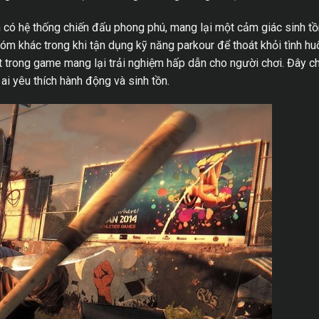
 có hệ thống chiến đấu phong phú, mang lại một cảm giác sinh tồ
hóm khác trong khi tận dụng kỹ năng parkour để thoát khỏi tình h
t trong game mang lại trải nghiệm hấp dẫn cho người chơi. Đây c
i yêu thích hành động và sinh tồn.