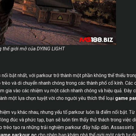
ng thế giới mở của DYING LIGHT
c
nổi bật nhất, với parkour trở thành một phần không thể thiếu tron
o trèo và di chuyển nhanh chóng trong các thành phố cổ kính. Các 
m gia vào các nhiệm vụ một cách nhanh chóng và hiệu quả. Đây ch
hành một lựa chọn tuyệt vời cho người yêu thích thể loại
game par
iệm vụ khác nhau, nhưng yếu tố parkour luôn là điểm nổi bật. Từ
ng đúc và phức tạp, bạn sẽ luôn tìm thấy thử thách trong việc d
o trèo tạo ra những trải nghiệm parkour đầy hấp dẫn. Assassin’s
game parkour pc
cho phép bạn khám phá thế giới một cách tự do 