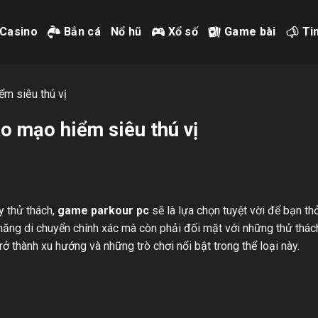
 Casino
Bắn cá
Nổ hũ
Xổ số
Game bài
Ti
ểm siêu thú vị
ao mạo hiểm siêu thú vị
y thử thách,
game parkour pc
sẽ là lựa chọn tuyệt vời để bạn th
 năng di chuyển chính xác mà còn phải đối mặt với những thử thá
rở thành xu hướng và những trò chơi nổi bật trong thể loại này.