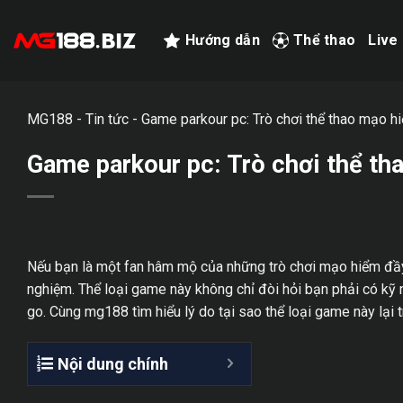
Hướng dẫn
Thể thao
Live
MG188
-
Tin tức
-
Game parkour pc: Trò chơi thể thao mạo hi
Game parkour pc: Trò chơi thể th
Nếu bạn là một fan hâm mộ của những trò chơi mạo hiểm đầ
nghiệm. Thể loại game này không chỉ đòi hỏi bạn phải có kỹ
go. Cùng mg188 tìm hiểu lý do tại sao thể loại game này lại t
Nội dung chính