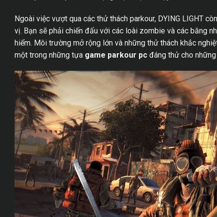
Ngoài việc vượt qua các thử thách parkour, DYING LIGHT còn
vị. Bạn sẽ phải chiến đấu với các loài zombie và các băng n
hiểm. Môi trường mở rộng lớn và những thử thách khắc nghiệ
một trong những tựa
game parkour pc
đáng thử cho những a