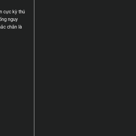
n cực kỳ thú
uống nguy
hắc chắn là