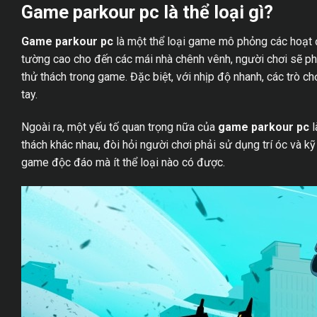
Game parkour pc là thể loại gì?
Game parkour pc
là một thể loại game mô phỏng các hoạt đ
tường cao cho đến các mái nhà chênh vênh, người chơi sẽ phả
thử thách trong game. Đặc biệt, với nhịp độ nhanh, các trò c
tay.
Ngoài ra, một yếu tố quan trọng nữa của
game parkour pc
l
thách khác nhau, đòi hỏi người chơi phải sử dụng trí óc và kỹ
game độc đáo mà ít thể loại nào có được.