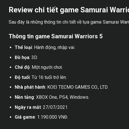
Review chi tiết game Samurai Warri
Sau đây là những thông tin chi tiết về tựa game Samurai Warr
Thông tin game Samurai Warriors 5
Thể loại
: Hành động, nhập vai.
Đồ họa
: 3D.
Chế độ
: Một người chơi.
Độ tuổi
: Từ 16 tuổi trở lên.
Nhà phát hành
: KOEI TECMO GAMES CO., LTD.
Nền tảng
: XBOX One, PS4, Windows.
Ngày ra mắt
: 27/07/2021
Giá game
: 1.190.000 VNĐ.