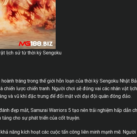
ật lịch sử từ thời kỳ Sengoku
oành tráng trong thế giới hỗn loạn của thời kỳ Sengoku Nhật Bản
 chiến lược chiến tranh. Người chơi sẽ đóng vai các nhân vật lịc
ng và vũ khí đặc trưng để đối mặt với đại đội quân đông đảo.
n đánh đẹp mắt, Samurai Warriors 5 tạo nên trải nghiệm hấp dẫn c
tảng cho sự phát triển của cốt truyện.
i khả năng kích hoạt các cuộc tấn công liên minh mạnh mẽ. Người 