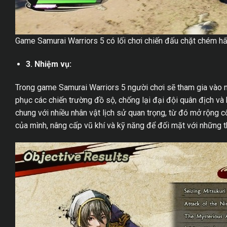
Game Samurai Warriors 5 có lối chơi chiến đấu chặt chém h
3. Nhiệm vụ:
Trong game Samurai Warriors 5 người chơi sẽ tham gia vào 
phục các chiến trường đồ sộ, chống lại đại đội quân địch v
chung với nhiều nhân vật lịch sử quan trọng, từ đó mở rộng c
của mình, nâng cấp vũ khí và kỹ năng để đối mặt với những 