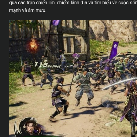
qua các trận chiến lớn, chiếm lãnh địa và tìm hiểu về cuộc 
mạnh và âm mưu.