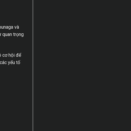
obunaga và
ử quan trọng
ó cơ hội để
các yếu tố