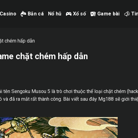
 Casino
Bắn cá
Nổ hũ
Xổ số
Game bài
Ti
t chém hấp dẫn
me chặt chém hấp dẫn
i tên Sengoku Musou 5 là trò chơi thuộc thể loại chặt chém (hack
và đã ra mắt rất thành công. Bài viết sau đây Mg188 sẽ giới thi