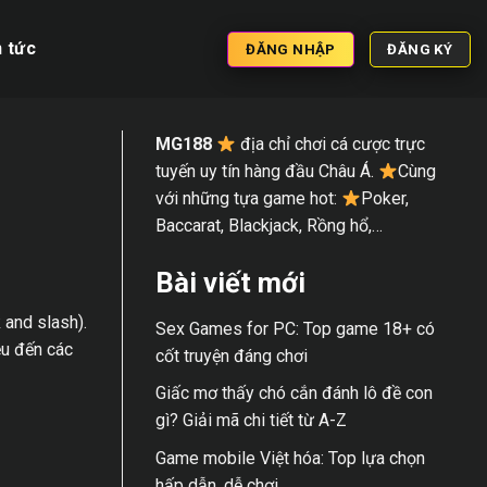
n tức
ĐĂNG NHẬP
ĐĂNG KÝ
MG188
địa chỉ chơi cá cược trực
tuyến uy tín hàng đầu Châu Á.
Cùng
với những tựa game hot:
Poker,
Baccarat, Blackjack, Rồng hổ,…
Bài viết mới
 and slash).
Sex Games for PC: Top game 18+ có
ệu đến các
cốt truyện đáng chơi
Giấc mơ thấy chó cắn đánh lô đề con
gì? Giải mã chi tiết từ A-Z
Game mobile Việt hóa: Top lựa chọn
hấp dẫn, dễ chơi