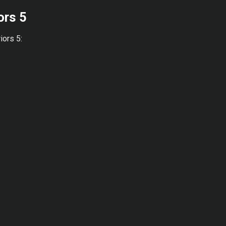
ors 5
iors 5: