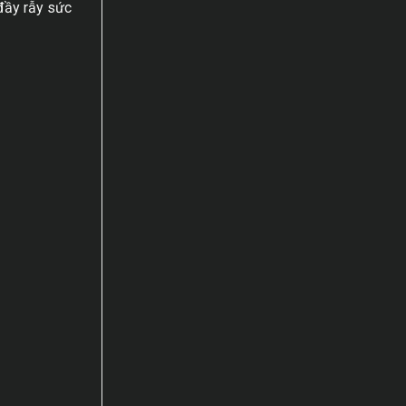
 đầy rẫy sức