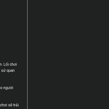
. Lối chơi
h sử quan
ho người
chơi sẽ trải