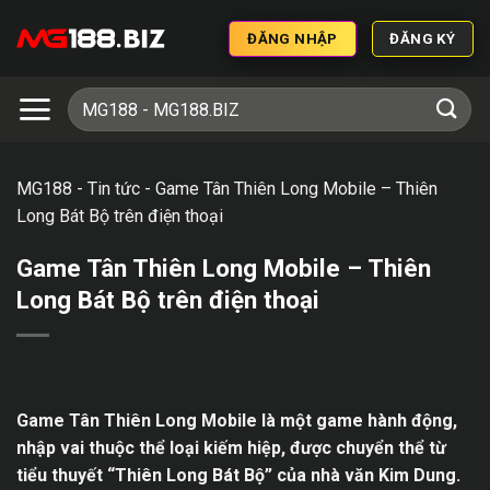
ĐĂNG NHẬP
ĐĂNG KÝ
MG188
-
Tin tức
-
Game Tân Thiên Long Mobile – Thiên
Long Bát Bộ trên điện thoại
Game Tân Thiên Long Mobile – Thiên
Long Bát Bộ trên điện thoại
Game Tân Thiên Long Mobile là một game hành động,
nhập vai thuộc thể loại kiếm hiệp, được chuyển thể từ
tiểu thuyết “Thiên Long Bát Bộ” của nhà văn Kim Dung.