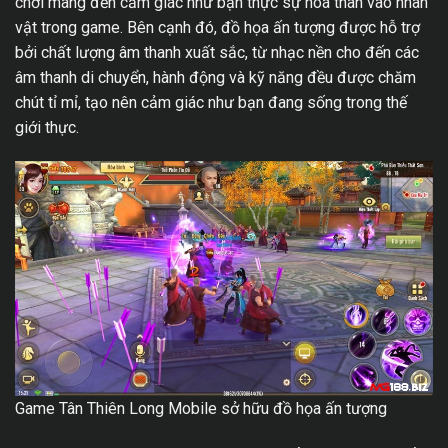
chơi mang đến cảm giác như bạn thực sự hoá thân vào nhân
vật trong game. Bên cạnh đó, đồ họa ấn tượng được hỗ trợ
bởi chất lượng âm thanh xuất sắc, từ nhạc nền cho đến các
âm thanh di chuyển, hành động và kỹ năng đều được chăm
chút tỉ mỉ, tạo nên cảm giác như bạn đang sống trong thế
giới thực.
Game Tân Thiên Long Mobile sở hữu đồ họa ấn tượng