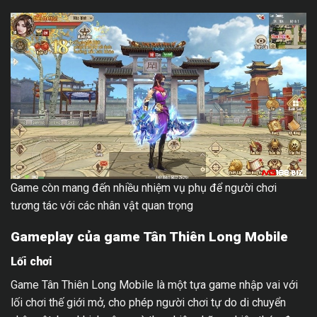
Game còn mang đến nhiều nhiệm vụ phụ để người chơi
tương tác với các nhân vật quan trọng
Gameplay của game Tân Thiên Long Mobile
Lối chơi
Game Tân Thiên Long Mobile là một tựa game nhập vai với
lối chơi thế giới mở, cho phép người chơi tự do di chuyển