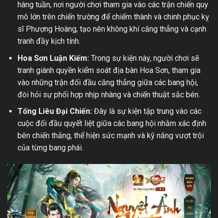
hàng tuần, nơi người chơi tham gia vào các trận chiến quy
mô lớn trên chiến trường để chiếm thành và chinh phục kỵ
sĩ Phượng Hoàng, tạo nên không khí căng thẳng và cạnh
tranh đầy kịch tính.
Hoa Sơn Luận Kiếm:
Trong sự kiện này, người chơi sẽ
tranh giành quyền kiểm soát địa bàn Hoa Sơn, tham gia
vào những trận đối đầu căng thẳng giữa các bang hội,
đòi hỏi sự phối hợp nhịp nhàng và chiến thuật sắc bén.
Tống Liêu Đại Chiến:
Đây là sự kiện tập trung vào các
cuộc đối đầu quyết liệt giữa các bang hội nhằm xác định
bên chiến thắng, thể hiện sức mạnh và kỹ năng vượt trội
của từng bang phái.