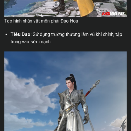
Tạo hình nhân vật môn phái Đào Hoa
Tiêu Dao:
Sử dụng trường thương làm vũ khí chính, tập
trung vào sức mạnh.