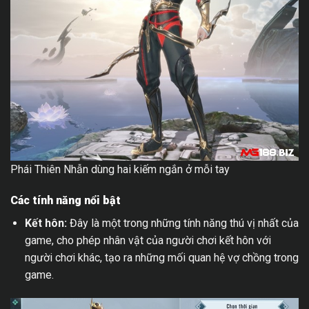
Phái Thiên Nhẫn dùng hai kiếm ngắn ở mỗi tay
Các tính năng nổi bật
Kết hôn:
Đây là một trong những tính năng thú vị nhất của
game, cho phép nhân vật của người chơi kết hôn với
người chơi khác, tạo ra những mối quan hệ vợ chồng trong
game.