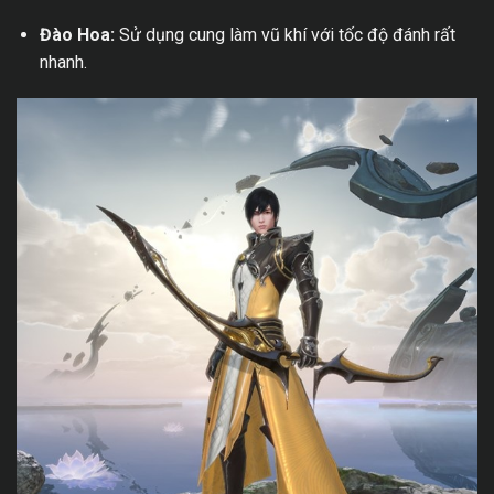
Đào Hoa:
Sử dụng cung làm vũ khí với tốc độ đánh rất
nhanh.