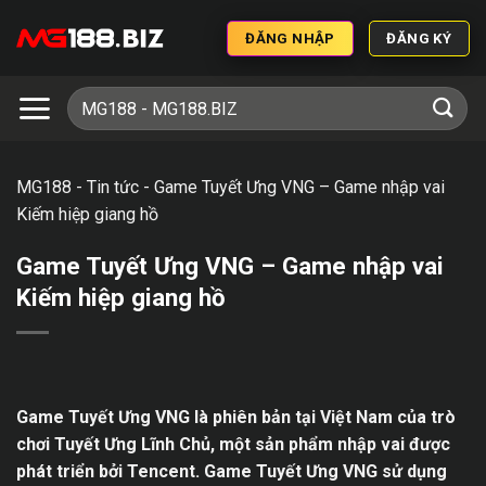
ĐĂNG NHẬP
ĐĂNG KÝ
MG188
-
Tin tức
-
Game Tuyết Ưng VNG – Game nhập vai
Kiếm hiệp giang hồ
Game Tuyết Ưng VNG – Game nhập vai
Kiếm hiệp giang hồ
Game Tuyết Ưng VNG là phiên bản tại Việt Nam của trò
chơi Tuyết Ưng Lĩnh Chủ, một sản phẩm nhập vai được
phát triển bởi Tencent. Game Tuyết Ưng VNG sử dụng