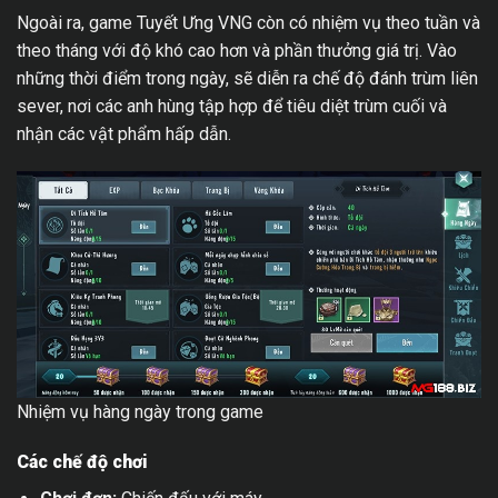
Ngoài ra, game Tuyết Ưng VNG còn có nhiệm vụ theo tuần và
theo tháng với độ khó cao hơn và phần thưởng giá trị. Vào
những thời điểm trong ngày, sẽ diễn ra chế độ đánh trùm liên
sever, nơi các anh hùng tập hợp để tiêu diệt trùm cuối và
nhận các vật phẩm hấp dẫn.
Nhiệm vụ hàng ngày trong game
Các chế độ chơi