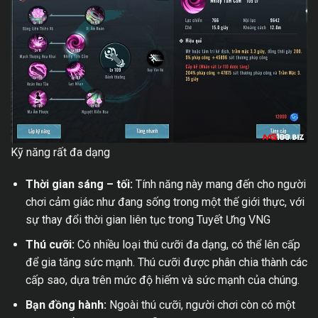
Kỹ năng rất đa dạng
Thời gian sáng – tối:
Tính năng này mang đến cho người
chơi cảm giác như đang sống trong một thế giới thực, với
sự thay đổi thời gian liên tục trong Tuyết Ưng VNG
Thú cưỡi:
Có nhiều loại thú cưỡi đa dạng, có thể lên cấp
để gia tăng sức mạnh. Thú cưỡi được phân chia thành các
cấp sao, dựa trên mức độ hiếm và sức mạnh của chúng.
Bạn đồng hành:
Ngoài thú cưỡi, người chơi còn có một