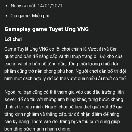
Ngày ra mắt: 14/01/2021
Giá game: Miễn phí
Gameplay game Tuyết Ưng VNG
Lối chơi
Game Tuyết Ưng VNG có lối chơi chính là Vượt ải và Càn
quét phó bản để nâng cấp và thu thập trang bị. Độ khó của
các ải và phó bản sẽ tăng dần, đồng thời lượng chiến lợi
phẩm cũng trở nên phong phú hơn. Người chơi cần bố trí đội
hình một cách hợp lý để có thể vượt qua nhiều ải nhất có thể.
Ngoài ra, bạn cũng có thể tham gia vào các đấu trường liên
sever để so tài với những anh hùng khác, từng bước khẳng
định vị trí của mình. Người chơi sẽ tiêu diệt quái vật để gia
tăng kinh nghiệm và thăng cấp, từ đó nhận điểm để nâng
cao kỹ năng. Thêm vào đó, trang bị và thú cưỡi cũng giúp
bạn tăng sức mạnh nhanh chóng.