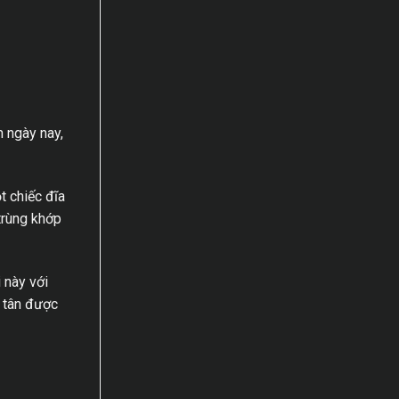
n ngày nay,
t chiếc đĩa
trùng khớp
 này với
i tân được