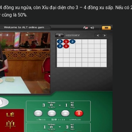
 4 đồng xu ngửa, còn Xỉu đại diện cho 3 – 4 đồng xu sấp. Nếu có
y cũng là 50%.