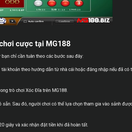
 chơi cược tại MG188
bạn chỉ cần tuân theo các bước sau đây:
tài khoản theo hướng dẫn từ nhà cái hoặc đăng nhập nếu đã có 
rong trò chơi Xóc Đĩa trên MG188.
ó sẵn. Sau đó, người chơi có thể lựa chọn tham gia vào sảnh đượ
 giây và xác nhận đặt tiền khi đã hoàn tất.