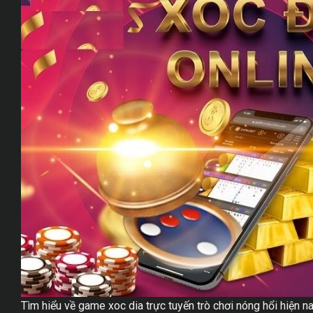
Tìm hiểu về game xoc dia trực tuyến trò chơi nóng hổi hiện na