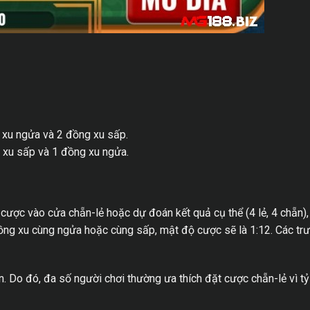
 xu ngửa và 2 đồng xu sấp.
 xu sấp và 1 đồng xu ngửa.
cược vào cửa chẵn-lẻ hoặc dự đoán kết quả cụ thể (4 lẻ, 4 chẵn)
 đồng xu cùng ngửa hoặc cùng sấp, mật độ cược sẽ là 1:12. Các tr
 Do đó, đa số người chơi thường ưa thích đặt cược chẵn-lẻ vì tỷ 