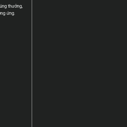
rúng thưởng,
ơng ứng.