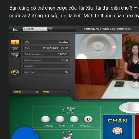
Bạn cũng có thể chọn cược cửa Tài-Xỉu. Tài đại diện cho 3 –
ngửa và 2 đồng xu sấp, gọi là huề. Mật độ thắng của cửa nà