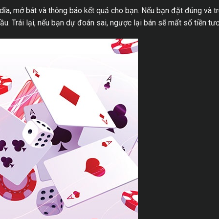
 dĩa, mở bát và thông báo kết quả cho bạn. Nếu bạn đặt đúng và t
. Trái lại, nếu bạn dự đoán sai, ngược lại bán sẽ mất số tiền tư