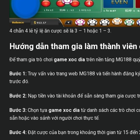
4 chẵn 4 lẻ tỷ lệ ăn cược sẽ là 3 – 1 hoặc 1 – 3.
Hướng dẫn tham gia làm thành viên
Để tham gia trò chơi
game xoc dia
trên nền tảng MG188 quý 
Bước 1:
Truy vấn vào trang web MG188 và tiến hành đăng ký 
trước đó.
Bước 2:
Nạp tiền vào tài khoản để sẵn sàng tham gia cược t
Bước 3:
Chọn tựa
game xoc dia
từ danh sách các trò chơi c
sẵn hoặc vào sảnh với người chơi thực tế.
Bước 4:
Đặt cược của bạn trong khoảng thời gian từ 15 đến 20