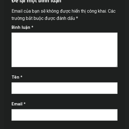
Để lại một bình luận
Email của bạn sẽ không được hiển thị công khai.
Các
trường bắt buộc được đánh dấu
*
Bình luận
*
Tên
*
Email
*