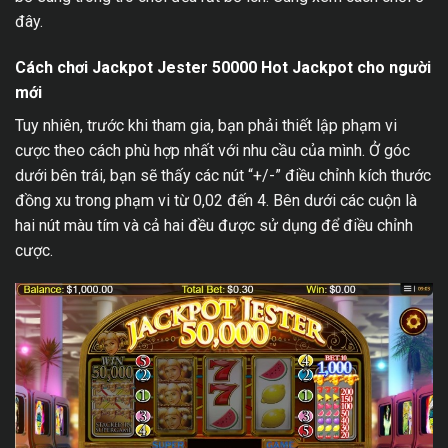
đây.
Cách chơi Jackpot Jester 50000 Hot Jackpot cho người
mới
Tuy nhiên, trước khi tham gia, bạn phải thiết lập phạm vi
cược theo cách phù hợp nhất với nhu cầu của mình. Ở góc
dưới bên trái, bạn sẽ thấy các nút “+/-” điều chỉnh kích thước
đồng xu trong phạm vi từ 0,02 đến 4. Bên dưới các cuộn là
hai nút màu tím và cả hai đều được sử dụng để điều chỉnh
cược.