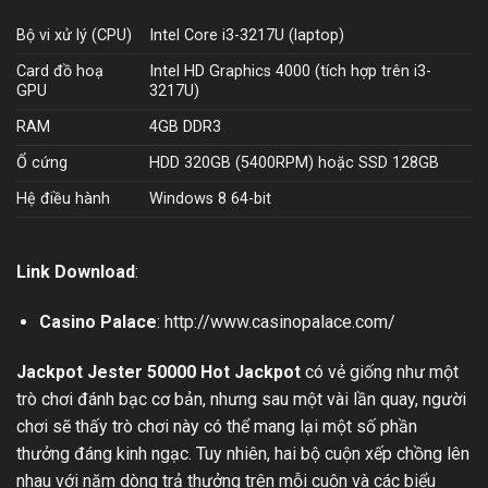
Bộ vi xử lý (CPU)
Intel Core i3-3217U (laptop)
Card đồ hoạ
Intel HD Graphics 4000 (tích hợp trên i3-
GPU
3217U)
RAM
4GB DDR3
Ổ cứng
HDD 320GB (5400RPM) hoặc SSD 128GB
Hệ điều hành
Windows 8 64-bit
Link Download
:
Casino Palace
: http://www.casinopalace.com/
Jackpot Jester 50000 Hot Jackpot
có vẻ giống như một
trò chơi đánh bạc cơ bản, nhưng sau một vài lần quay, người
chơi sẽ thấy trò chơi này có thể mang lại một số phần
thưởng đáng kinh ngạc. Tuy nhiên, hai bộ cuộn xếp chồng lên
nhau với năm dòng trả thưởng trên mỗi cuộn và các biểu