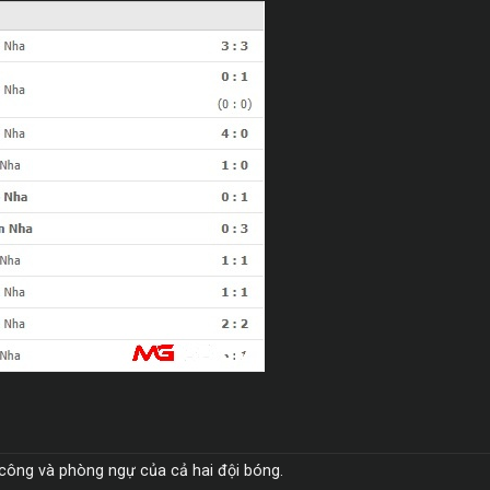
công và phòng ngự của cả hai đội bóng.