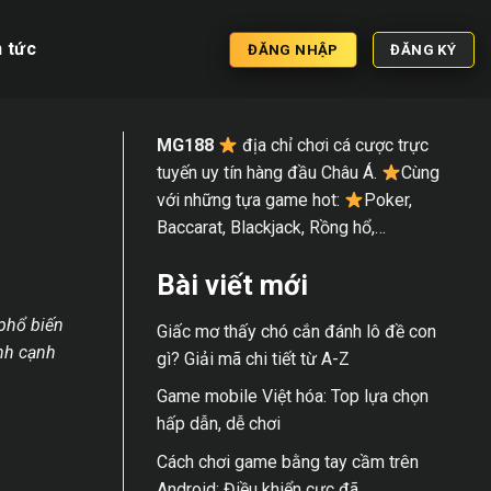
n tức
ĐĂNG NHẬP
ĐĂNG KÝ
MG188
địa chỉ chơi cá cược trực
tuyến uy tín hàng đầu Châu Á.
Cùng
với những tựa game hot:
Poker,
Baccarat, Blackjack, Rồng hổ,…
Bài viết mới
phổ biến
Giấc mơ thấy chó cắn đánh lô đề con
ính cạnh
gì? Giải mã chi tiết từ A-Z
Game mobile Việt hóa: Top lựa chọn
hấp dẫn, dễ chơi
Cách chơi game bằng tay cầm trên
Android: Điều khiển cực đã