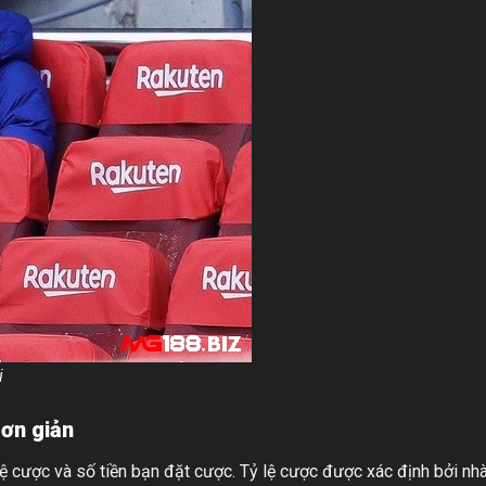
i
ơn giản
lệ cược và số tiền bạn đặt cược. Tỷ lệ cược được xác định bởi nhà