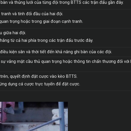
 bàn và thủng lưới của từng đội trong BTTS các trận đấu gần đây.
ranh và tính đối đầu của hai đội.
quan trọng hoặc trong giai đoạn cạnh tranh.
u giữa hai đội.
thắng từ cả hai phía trong các trận đấu trước đây.
iều kiện sân và thời tiết đến khả năng ghi bàn của các đội.
 sự vắng mặt cầu thủ quan trọng hoặc thông tin chấn thương đối với 
 trên, quyết định đặt cược vào kèo BTTS.
ứng dụng cá cược trực tuyến để đặt cược.