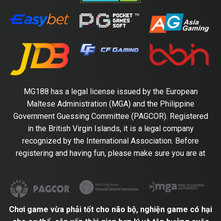
MG188 has a legal license issued by the European
Maltese Administration (MGA) and the Philippine
Government Guessing Committee (PAGCOR). Registered
in the British Virgin Islands, it is a legal company
recognized by the International Association. Before
registering and having fun, please make sure you are at
Chơi game vừa phải tốt cho não bộ, nghiện game có hại