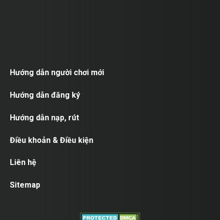
Hướng dẫn người chơi mới
Hướng dẫn đăng ký
Hướng dẫn nạp, rút
Điều khoản & Điều kiện
Liên hệ
Sitemap