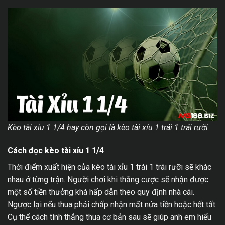
Kèo tài xỉu 1 1/4 hay còn gọi là kèo tài xỉu 1 trái 1 trái rưỡi
Cách đọc kèo tài xỉu 1 1/4
Thời điểm xuất hiện của kèo tài xỉu 1 trái 1 trái rưỡi sẽ khác
nhau ở từng trận. Người chơi khi thắng cược sẽ nhận được
một số tiền thưởng khá hấp dẫn theo quy định nhà cái.
Ngược lại nếu thua phải chấp nhận mất nửa tiền hoặc hết tất.
Cụ thể cách tính thắng thua cơ bản sau sẽ giúp anh em hiểu