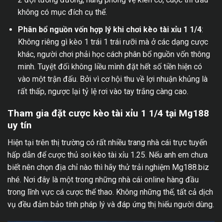
không có mục đích cụ thể.
Phân bổ nguồn vốn hợp lý khi chơi kèo tài xỉu 1 1/4
:
Không riêng gì kèo 1 trái 1 trái rưỡi mà ở các dạng cược
khác, người chơi phải học cách phân bổ nguồn vốn thông
minh. Tuyệt đối không liều mình đặt hết số tiền hiện có
vào một trận đấu. Bởi vì cơ hội thu về lợi nhuận khủng là
rất thấp, ngược lại tỷ lệ rơi vào tay trắng càng cao.
Tham gia đặt cược kèo tài xỉu 1 1/4 tại Mg188
uy tín
Hiện tại trên thị trường có rất nhiều trang nhà cái trực tuyến
hấp dẫn để cược thủ soi kèo tài xỉu 1.25. Nếu anh em chưa
biết nên chọn địa chỉ nào thì hãy thử trải nghiệm Mg188.biz
nhé. Nơi đây là một trong những nhà cái online hàng đầu
trong lĩnh vực cá cược thể thao. Không những thế, tất cả dịch
vụ đều đảm bảo tính pháp lý và đáp ứng thị hiếu người dùng.