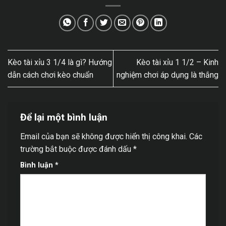
Kèo tài xỉu 3 1/4 là gì? Hướng
Kèo tài xỉu 1 1/2 – Kinh
dẫn cách chơi kèo chuẩn
nghiệm chơi áp dụng là thắng
Để lại một bình luận
Email của bạn sẽ không được hiển thị công khai.
Các
trường bắt buộc được đánh dấu
*
Bình luận
*