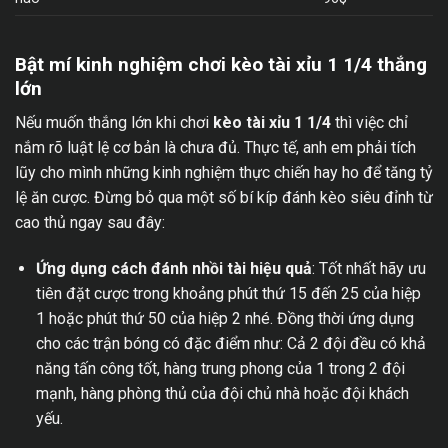
Bật mí kinh nghiệm chơi kèo tài xỉu 1 1/4 thắng
lớn
Nếu muốn thắng lớn khi chơi
kèo tài xỉu 1 1/4
thì việc chỉ
nắm rõ luật lệ cơ bản là chưa đủ. Thực tế, anh em phải tích
lũy cho mình những kinh nghiệm thực chiến hay ho để tăng tỷ
lệ ăn cược. Đừng bỏ qua một số bí kíp đánh kèo siêu đỉnh từ
cao thủ ngay sau đây:
Ứng dụng cách đánh nhồi tài hiệu quả
: Tốt nhất hãy ưu
tiên đặt cược trong khoảng phút thứ 15 đến 25 của hiệp
1 hoặc phút thứ 50 của hiệp 2 nhé. Đồng thời ứng dụng
cho các trận bóng có đặc điểm như: Cả 2 đội đều có khả
năng tấn công tốt, hàng trung phong của 1 trong 2 đội
mạnh, hàng phòng thủ của đội chủ nhà hoặc đội khách
yếu.