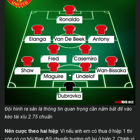
Đội hình ra sân là thông tin quan trọng cần nắm bắt để vào
kèo tài xỉu 2.75 chuẩn
Nên cược theo hai hiệp
: Vì nếu anh em có thua ở hiệp 1 thì
còn có cơ hội thay đổi chuyển hướng gỡ lại ở hiệp 2. Chính vì