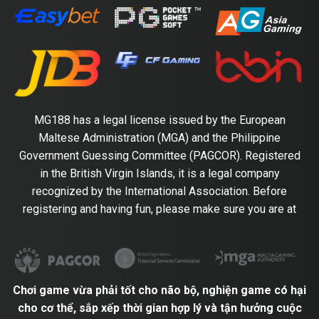
MG188 has a legal license issued by the European
Maltese Administration (MGA) and the Philippine
Government Guessing Committee (PAGCOR). Registered
in the British Virgin Islands, it is a legal company
recognized by the International Association. Before
registering and having fun, please make sure you are at
Chơi game vừa phải tốt cho não bộ, nghiện game có hại
cho cơ thể, sắp xếp thời gian hợp lý và tận hưởng cuộc