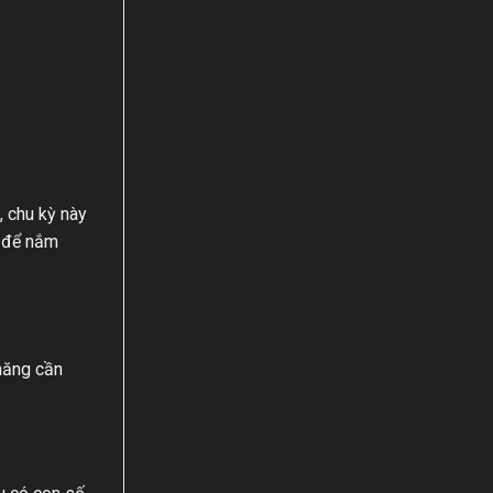
, chu kỳ này
y để nắm
 năng cần