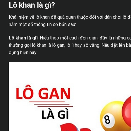
Lô khan là gì?
Khái niệm về lô khan đã quá quen thuộc đối với dân chơi lô đ
nắm một số thông tin cơ bản sau:
Lô khan là gì
? Hiểu theo một cách đơn giản, đây là những co
thường gọi lô khan là lô gan, lô lì hay số vắng. Nếu đặt lên 
dụng hiện nay.