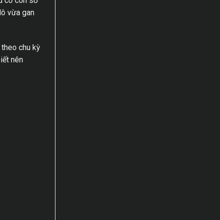
u có con số
 lô vừa gan
 theo chu kỳ
iết nên