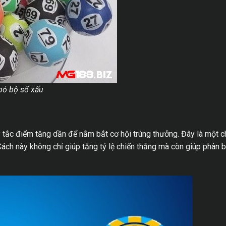
bỏ bộ số xấu
 tắc điểm tăng dần để nắm bắt cơ hội trúng thưởng. Đây là một c
Cách này không chỉ giúp tăng tỷ lệ chiến thắng mà còn giúp phân 