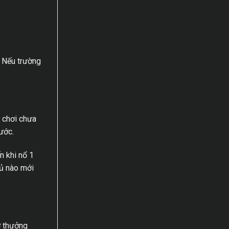
. Nếu trường
i chơi chưa
ước.
n khi nổ 1
hủ nào mới
ở thưởng