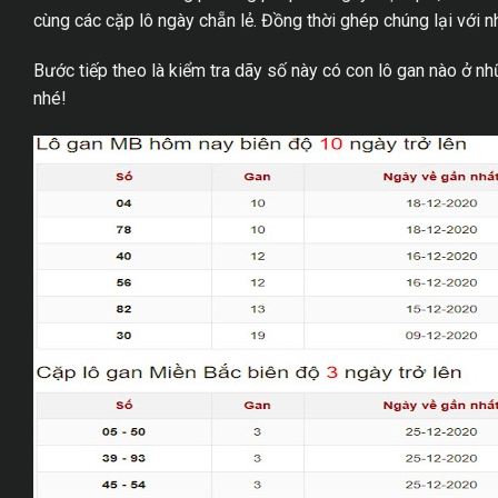
cùng các cặp lô ngày chẵn lẻ. Đồng thời ghép chúng lại với
Bước tiếp theo là kiểm tra dãy số này có con lô gan nào ở nh
nhé!