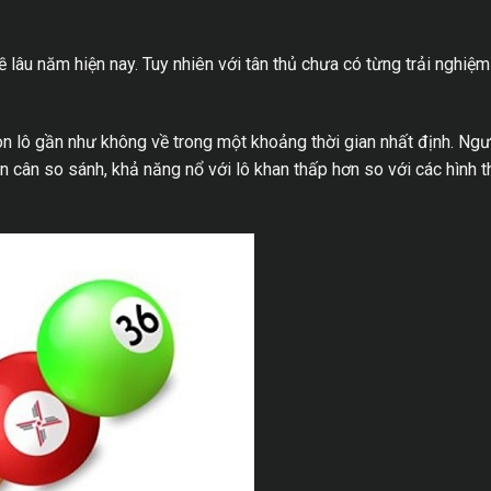
ề lâu năm hiện nay. Tuy nhiên với tân thủ chưa có từng trải nghiệ
n lô gần như không về trong một khoảng thời gian nhất định. Ngư
bàn cân so sánh, khả năng nổ với lô khan thấp hơn so với các hình 