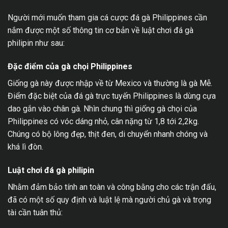
Người mới muốn tham gia cá cược đá gà Philippines cần
nắm được một số thông tin cơ bản về luật chơi đá gà
philipin như sau:
Đặc điểm của gà chọi Philippines
Giống gà này được nhập về từ Mexico và thường là gà Mễ.
Điểm đặc biệt của đá gà trực tuyến Philippines là dùng cựa
dao gắn vào chân gà. Nhìn chung thì giống gà chọi của
Philippines có vóc dáng nhỏ, cân nặng từ 1,8 tới 2,2kg.
Chúng có bộ lông đẹp, thịt đen, di chuyển nhanh chóng và
khá lì đòn.
Luật chơi đá gà philipin
Nhằm đảm bảo tính an toàn và công bằng cho các trận đấu,
đã có một số quy định và luật lệ mà người chủ gà và trọng
tài cần tuân thủ: