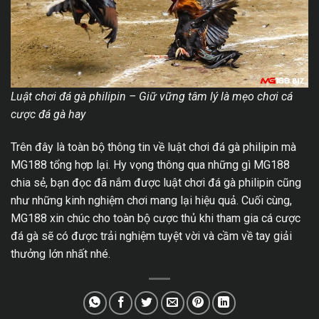
Luật chơi đá gà philipin – Giữ vững tâm lý là mẹo chơi cá
cược đá gà hay
Trên đây là toàn bộ thông tin về luật chơi đá gà philipin mà
MG188 tổng hợp lại. Hy vọng thông qua những gì MG188
chia sẻ, bạn đọc đã nắm được luật chơi đá gà philipin cũng
như những kinh nghiệm chơi mang lại hiệu quả. Cuối cùng,
MG188 xin chúc cho toàn bộ cược thủ khi tham gia cá cược
đá gà sẽ có được trải nghiệm tuyệt vời và cầm về tay giải
thưởng lớn nhất nhé.