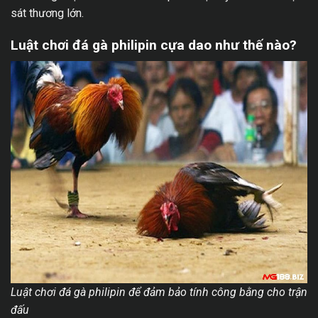
sát thương lớn.
Luật chơi đá gà philipin cựa dao như thế nào?
Luật chơi đá gà philipin để đảm bảo tính công bằng cho trận
đấu