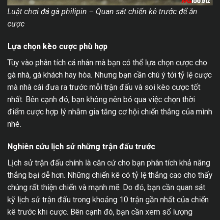
Luật chơi đá gà philipin – Quan sát chiến kê trước để ăn
cược
Lựa chọn kèo cược phù hợp
Tùy vào phân tích cá nhân mà bạn có thể lựa chọn cược cho
gà nhà, gà khách hay hòa. Nhưng bạn cần chú ý tới tỷ lệ cược
mà nhà cái đưa ra trước mỗi trận đấu và soi kèo cược tốt
nhất. Bên cạnh đó, bạn không nên bỏ qua việc chọn thời
điểm cược hợp lý nhằm gia tăng cơ hội chiến thắng của mình
nhé.
Nghiên cứu lịch sử những trận đấu trước
Lịch sử trận đấu chính là căn cứ cho bạn phân tích khả năng
thắng bại dễ hơn. Những chiến kê có tỷ lệ thắng cao cho thấy
chúng rất thiện chiến và mạnh mẽ. Do đó, bạn cần quan sát
kỹ lịch sử trận đấu trong khoảng 10 trận gần nhất của chiến
kê trước khi cược. Bên cạnh đó, bạn cần xem số lượng