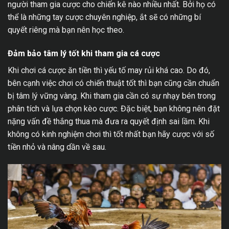
người tham gia cược cho chiến kê nào nhiều nhất. Bởi họ có
thể là những tay cược chuyên nghiệp, ắt sẽ có những bí
quyết riêng mà bạn nên học theo.
Đảm bảo tâm lý tốt khi tham gia cá cược
Khi chơi cá cược ăn tiền thì yếu tố may rủi khá cao. Do đó,
bên cạnh việc chơi có chiến thuật tốt thì bạn cũng cần chuẩn
bị tâm lý vững vàng. Khi tham gia cần có sự nhạy bén trong
phân tích và lựa chọn kèo cược. Đặc biệt, bạn không nên đặt
nặng vấn đề thắng thua mà đưa ra quyết định sai lầm. Khi
không có kinh nghiệm chơi thì tốt nhất bạn hãy cược với số
tiền nhỏ và nâng dần về sau.