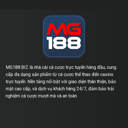
MG188.BIZ là nhà cái cá cược trực tuyến hàng đầu, cung
cấp đa dạng sản phẩm từ cá cược thể thao đến casino
trực tuyến. Nền tảng nổi bật với giao diện thân thiện, bảo
mật cao cấp, và dịch vụ khách hàng 24/7, đảm bảo trải
nghiệm cá cược mượt mà và an toàn.