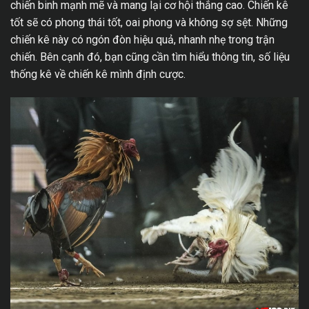
chiến binh mạnh mẽ và mang lại cơ hội thắng cao. Chiến kê
tốt sẽ có phong thái tốt, oai phong và không sợ sệt. Những
chiến kê này có ngón đòn hiệu quả, nhanh nhẹ trong trận
chiến. Bên cạnh đó, bạn cũng cần tìm hiểu thông tin, số liệu
thống kê về chiến kê mình định cược.