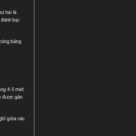
ứ hai là
ị đánh bại
 công bằng
ảng 4-5 mét.
ào được gắn
ghỉ giữa các