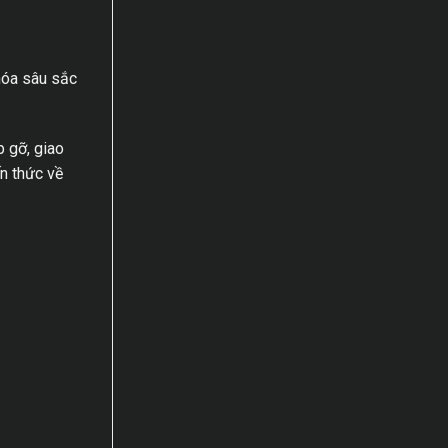
hóa sâu sắc
p gỡ, giao
n thức về