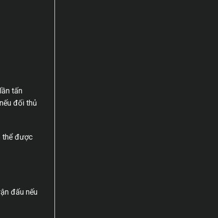
lần tấn
nếu đối thủ
ó thể được
rận đấu nếu