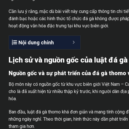
Cần lưu ý rằng, mặc dù bài viết này cung cấp thông tin chi t
đánh bạc hoặc các hình thức tổ chức đá gà không được pháp 
hoạt động văn hóa đặc trưng tại khu vực biên giới.
Nội dung chính
Lịch sử và nguồn gốc của luật đá g
Nguồn gốc và sự phát triển của đá gà thomo 
Bộ môn này có nguồn gốc từ khu vực biên giới Việt Nam – Ca
cho là đã xuất hiện từ nhiều thập kỷ trước, khi người dân đị
hóa.
Ban đầu, luật đá gà thomo khá đơn giản và mang tính cộng đồ
những ngày nghỉ. Theo thời gian, hình thức này dần phát triể
tham gia hơn.