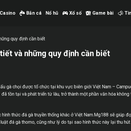
 Casino
Bắn cá
Nổ hũ
Xổ số
Game bài
Ti
hững quy định cần biết
iết và những quy định cần biết
đấu gà chọi được tổ chức tại khu vực biên giới Việt Nam – Campu
đã tồn tại và phát triển từ lâu, trở thành một phần văn hóa không 
c hình thức đá gà truyền thống khác ở Việt Nam.Mg188 sẽ giúp đọ
uật đá gà thomo, cũng như lý do tại sao hình thức này lại thu hú