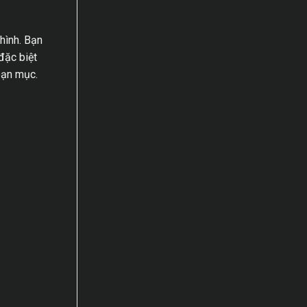
hình. Bạn
đặc biệt
oạn mục.