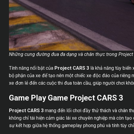
Những cung đường đua đa dạng và chân thực trong Project
Tính năng nổi bật của
Project CARS 3
là khả năng tùy biến 
bộ phận của xe để tạo nên một chiếc xe độc đáo của riêng m
xe đơn lẻ đến các cuộc thi đua toàn cầu, giúp người chơi kh
Game Play Game Project CARS 3
Project CARS 3
mang đến lối chơi đầy thử thách và chân t
không chỉ tái hiện cảm giác lái xe chuyên nghiệp mà còn tạo
sự kết hợp giữa hệ thống gameplay phong phú và tính tùy ch