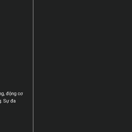
ng, động cơ
g. Sự đa