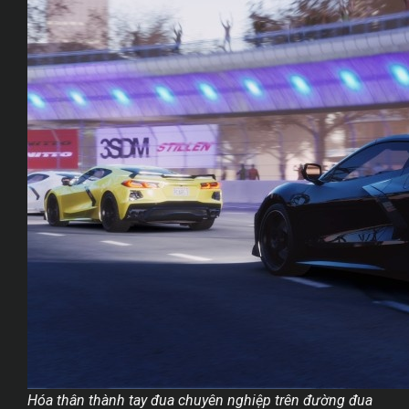
Hóa thân thành tay đua chuyên nghiệp trên đường đua