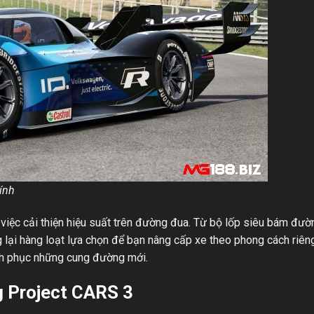
ính
 việc cải thiện hiệu suất trên đường đua. Từ bộ lốp siêu bám đườ
ang lại hàng loạt lựa chọn để bạn nâng cấp xe theo phong cách riên
nh phục những cung đường mới.
 Project CARS 3