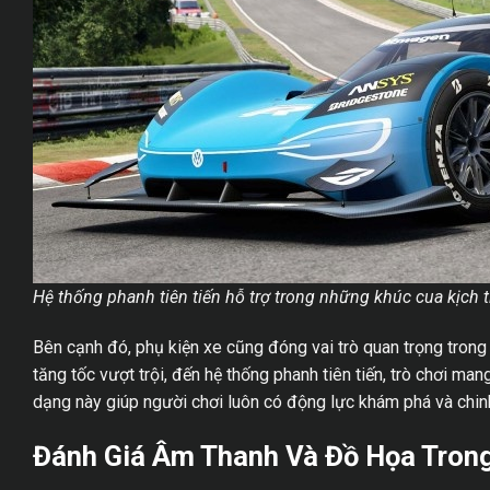
Hệ thống phanh tiên tiến hỗ trợ trong những khúc cua kịch t
Bên cạnh đó, phụ kiện xe cũng đóng vai trò quan trọng trong
tăng tốc vượt trội, đến hệ thống phanh tiên tiến, trò chơi m
dạng này giúp người chơi luôn có động lực khám phá và chi
Đánh Giá Âm Thanh Và Đồ Họa Trong