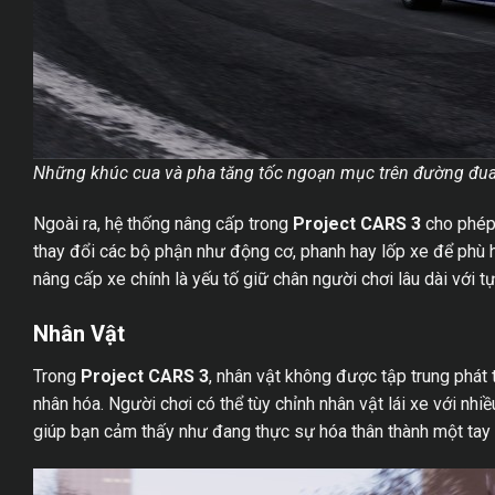
Những khúc cua và pha tăng tốc ngoạn mục trên đường đu
Ngoài ra, hệ thống nâng cấp trong
Project CARS 3
cho phép 
thay đổi các bộ phận như động cơ, phanh hay lốp xe để phù h
nâng cấp xe chính là yếu tố giữ chân người chơi lâu dài với t
Nhân Vật
Trong
Project CARS 3
, nhân vật không được tập trung phát 
nhân hóa. Người chơi có thể tùy chỉnh nhân vật lái xe với nh
giúp bạn cảm thấy như đang thực sự hóa thân thành một tay 