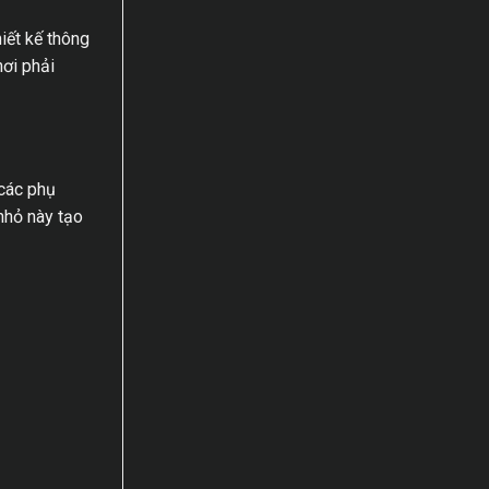
iết kế thông
hơi phải
 các phụ
nhỏ này tạo