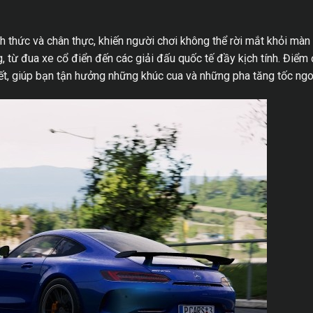
 thức và chân thực, khiến người chơi không thể rời mắt khỏi màn 
 từ đua xe cổ điển đến các giải đấu quốc tế đầy kịch tính. Điểm 
iết, giúp bạn tận hưởng những khúc cua và những pha tăng tốc ng