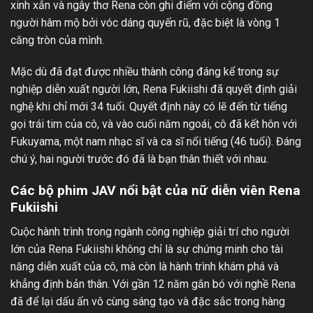
xinh xắn và ngây thơ Rena còn ghi điểm với cộng đồng
người hâm mộ bởi vóc dáng quyến rũ, đặc biệt là vòng 1
căng tròn của mình.
Mặc dù đã đạt được nhiều thành công đáng kể trong sự
nghiệp diễn xuất người lớn, Rena Fukiishi đã quyết định giải
nghệ khi chỉ mới 34 tuổi. Quyết định này có lẽ đến từ tiếng
gọi trái tim của cô, và vào cuối năm ngoái, cô đã kết hôn với
Fukuyama, một nam nhạc sĩ và ca sĩ nổi tiếng (46 tuổi). Đáng
chú ý, hai người trước đó đã là bạn thân thiết với nhau.
Các bộ phim JAV nổi bật của nữ diễn viên Rena
Fukiishi
Cuộc hành trình trong ngành công nghiệp giải trí cho người
lớn của Rena Fukiishi không chỉ là sự chứng minh cho tài
năng diễn xuất của cô, mà còn là hành trình khám phá và
khẳng định bản thân. Với gần 12 năm gắn bó với nghề Rena
đã để lại dấu ấn vô cùng sáng tạo và đặc sắc trong hàng