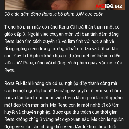
Cô giáo dâm đãng Rena là bộ phim JAV cực cuốn
Trong bộ phim này cô nàng Rena đã hoá thân thành một cô
giáo cấp 3. Ngoài việc chuyên môn với bản tính dâm đãng
Rena luôn tìm cách quyến rũ, và làm tình với học sinh và
đồng nghiệp nam trong trường ở bất cứ đâu và bất cứ khi
nào. Đây là bộ phim khắc họa rõ đường nét cơ thể của diễn
viên JAV Rena, cùng với những cảnh phim quay sắc nét của
Rena.
Rena Fukiishi không chỉ có sự nghiệp đầy thành công mà
còn là một người phụ nữ tài năng và quyến rũ. Với sự chăm
chỉ và tận tâm trong công việc Rena không chỉ là một gương
mặt đẹp trên màn ảnh. Mà Rena còn là một nghệ sĩ có tâm
huyết và chuyên nghiệp. Bước qua thử thách của thời gian
Rena không chỉ giữ vững nét đẹp xuân sắc. Mà còn là nguồn
động viên lớn cho những diễn viên JAV trẻ hơn theo đuổi