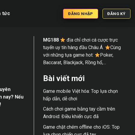
n tức
ĐĂNG NHẬP
ĐĂNG KÝ
MG188
địa chỉ chơi cá cược trực
tuyến uy tín hàng đầu Châu Á.
Cùng
với những tựa game hot:
Poker,
Baccarat, Blackjack, Rồng hổ,…
Bài viết mới
huyên
Game mobile Việt hóa: Top lựa chọn
ện nay? Nếu
hấp dẫn, dễ chơi
!
Cách chơi game bằng tay cầm trên
Android: Điều khiển cực đã
Game chặt chém offline cho iOS: Top
lựa chọn chiến cực đã tay