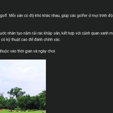
golf. Mỗi sân có độ khó khác nhau, giúp các golfer ở mọi trình độ
ớc nhân tạo nằm rải rác khắp sân, kết hợp với cảnh quan xanh m
 có kỹ thuật cao để đánh chính xác.
huộc vào thời gian và ngày chơi.