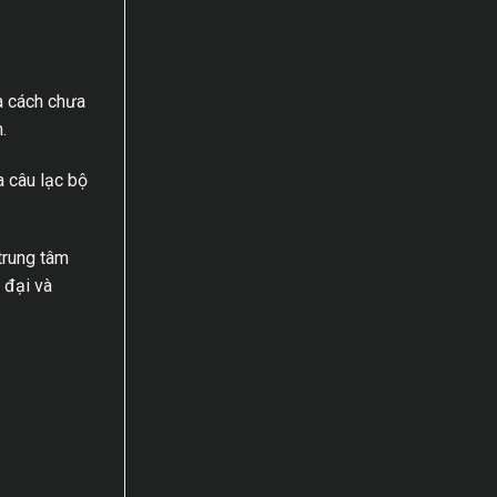
à cách chưa
.
a câu lạc bộ
 trung tâm
 đại và