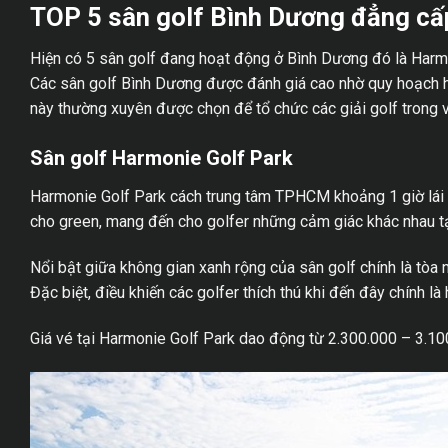
TOP 5 sân golf Bình Dương đẳng cấ
Hiện có 5 sân golf đang hoạt động ở Bình Dương đó là Harmo
Các sân golf Bình Dương được đánh giá cao nhờ quy hoạch hợ
này thường xuyên được chọn để tổ chức các giải golf trong 
Sân golf Harmonie Golf Park
Harmonie Golf Park cách trung tâm TPHCM khoảng 1 giờ lái 
cho green, mang đến cho golfer những cảm giác khác nhau t
Nổi bật giữa không gian xanh rộng của sân golf chính là tòa n
Đặc biệt, điều khiến các golfer thích thú khi đến đây chính là 
Giá vé tại Harmonie Golf Park dao động từ 2.300.000 – 3.10