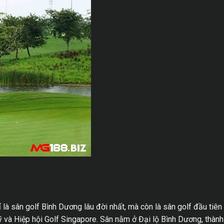
à sân golf Bình Dương lâu đời nhất, mà còn là sân golf đầu tiên 
 và Hiệp hội Golf Singapore. Sân nằm ở Đại lộ Bình Dương, thàn