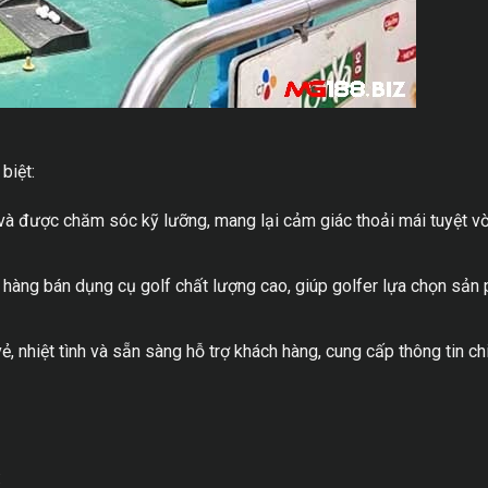
biệt:
à được chăm sóc kỹ lưỡng, mang lại cảm giác thoải mái tuyệt vờ
 hàng bán dụng cụ golf chất lượng cao, giúp golfer lựa chọn sản
ẻ, nhiệt tình và sẵn sàng hỗ trợ khách hàng, cung cấp thông tin chi 
: