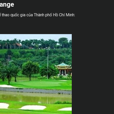
Range
ể thao quốc gia của Thành phố Hồ Chí Minh: