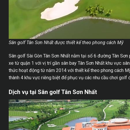
Sân golf Tân Sơn Nhất được thiết kế theo phong cách Mỹ
Sân golf Sài Gòn Tân Sơn Nhất nằm tại số 6 đường Tân Sơn p
xe từ quận 1 với vị trí gần sân bay Tân Sơn Nhất khu vực sân 
thức hoạt động từ năm 2014 với thiết kế theo phong cách Mỹ 
thành 4 khu vực riêng biệt để phục vụ các nhu cầu chơi golf
Dịch vụ tại Sân golf Tân Sơn Nhất