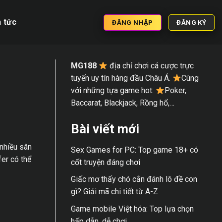
n tức
ĐĂNG NHẬP
ĐĂNG KÝ
MG188
địa chỉ chơi cá cược trực
tuyến uy tín hàng đầu Châu Á.
Cùng
với những tựa game hot:
Poker,
Baccarat, Blackjack, Rồng hổ,…
Bài viết mới
 nhiều sân
Sex Games for PC: Top game 18+ có
fer có thể
cốt truyện đáng chơi
Giấc mơ thấy chó cắn đánh lô đề con
gì? Giải mã chi tiết từ A-Z
Game mobile Việt hóa: Top lựa chọn
hấp dẫn, dễ chơi