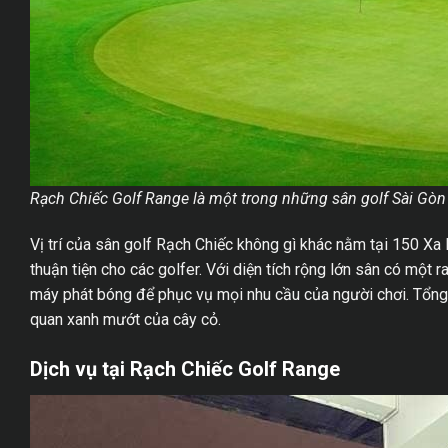
Rạch Chiếc Golf Range là một trong những sân golf Sài Gòn
Vị trí của sân golf Rạch Chiếc không gì khác nằm tại 150 X
thuận tiện cho các golfer. Với diện tích rộng lớn sân có một 
máy phát bóng để phục vụ mọi nhu cầu của người chơi. Tổng 
quan xanh mướt của cây cỏ.
Dịch vụ tại Rạch Chiếc Golf Range