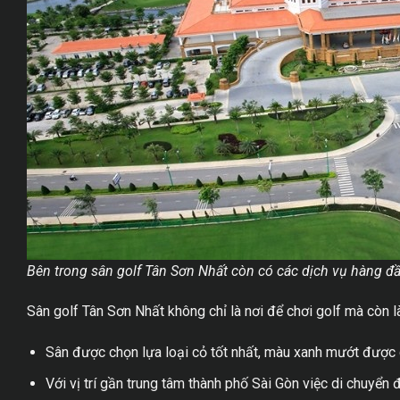
Bên trong sân golf Tân Sơn Nhất còn có các dịch vụ hàng đ
Sân golf Tân Sơn Nhất không chỉ là nơi để chơi golf mà còn 
Sân được chọn lựa loại cỏ tốt nhất, màu xanh mướt được 
Với vị trí gần trung tâm thành phố Sài Gòn việc di chuyển đi